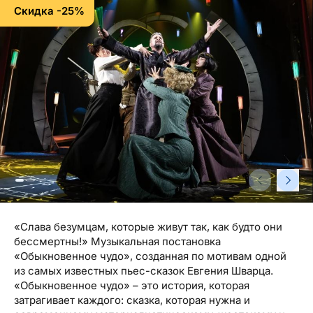
Туристический журнал Traveller
Бонусные пункты, Золотая карточка, Platinum
Скидка -25%
Подарочная карта Estravel
Club...
Reisikaubad.ee
О нас
Золотая карточка
Airalo eSIM
О компании, контакты, наши консультанты,
Platinum Club
новости...
Бонусные пункты
О компании
Контакты
Наши консультанты
Приходите на работу
«Слава безумцам, которые живут так, как будто они
Новости
бессмертны!» Музыкальная постановка
«Обыкновенное чудо», созданная по мотивам одной
из самых известных пьес-сказок Евгения Шварца.
«Обыкновенное чудо» – это история, которая
затрагивает каждого: сказка, которая нужна и