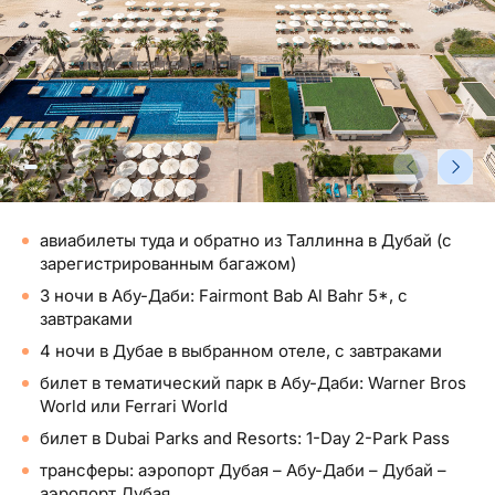
Туристический журнал Traveller
Бонусные пункты, Золотая карточка, Platinum
Подарочная карта Estravel
Club...
Reisikaubad.ee
О нас
Золотая карточка
Airalo eSIM
О компании, контакты, наши консультанты,
Platinum Club
новости...
Бонусные пункты
О компании
Контакты
авиабилеты туда и обратно из Таллинна в Дубай (с
зарегистрированным багажом)
Наши консультанты
3 ночи в Абу-Даби: Fairmont Bab Al Bahr 5*, с
завтраками
Приходите на работу
4 ночи в Дубае в выбранном отеле, с завтраками
Новости
билет в тематический парк в Абу-Даби: Warner Bros
World или Ferrari World
билет в Dubai Parks and Resorts: 1-Day 2-Park Pass
трансферы: аэропорт Дубая – Абу-Даби – Дубай –
аэропорт Дубая