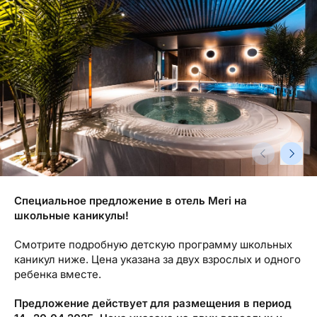
Туристический журнал Traveller
Бонусные пункты, Золотая карточка, Platinum
Подарочная карта Estravel
Club...
Reisikaubad.ee
О нас
Золотая карточка
Airalo eSIM
О компании, контакты, наши консультанты,
Platinum Club
новости...
Бонусные пункты
О компании
Контакты
Наши консультанты
Специальное предложение в отель Meri на
Приходите на работу
школьные каникулы!
Новости
Смотрите подробную детскую программу школьных
каникул ниже. Цена указана за двух взрослых и одного
ребенка вместе.
Предложение действует для размещения в период