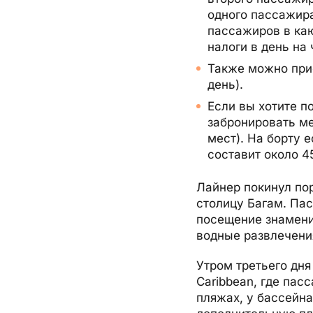
одного пассажира
пассажиров в каю
налоги в день на
Также можно прио
день).
Если вы хотите п
забронировать м
мест). На борту 
составит около 4
Лайнер покинул пор
столицу Багам. Пас
посещение знаменит
водные развлечения
Утром третьего дня
Caribbean, где пас
пляжах, у бассейна