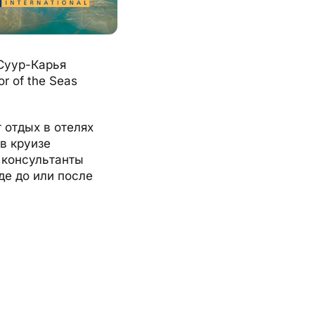
Суур-Карья
r of the Seas
 отдых в отелях
в круизе
 консультанты
е до или после