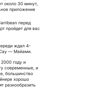
т около 30 минут,
ьное приложение
arribean перед
орт пройдет для вас
переди ждал 4-
oCay — Майами.
 2000 году и
ту современные, и
не, большинство
айнере хорошо
ят разнообразить