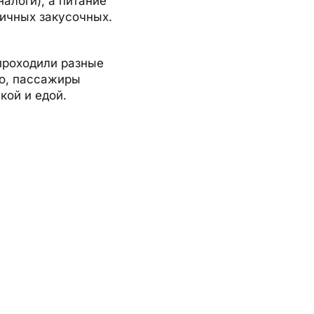
алоги), а питание
личных закусочных.
 проходили разные
о, пассажиры
кой и едой.