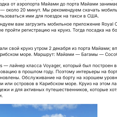
дка от аэропорта Майами до порта Майами занимае
 — около 20 минут. Мы рекомендуем скачать мобил
ользоваться ими для поездок на такси в США.
дуем вам загрузить мобильное приложение Royal C
ее пройти регистрацию на круиз. Тогда посадка на б
али свой круиз утром 2 декабря из порта Майами; в
арибском море. Маршрут: Майами — Багамы — Coc
eas — лайнер класса Voyager, который был построен в
овацию в прошлом году. Поэтому интерьеры на бор
бновлены. Обслуживание на борту на хорошем уров
и или островов в Карибском море. Круиз на этом л
ежи и для активных путешественников, которые хот
и.