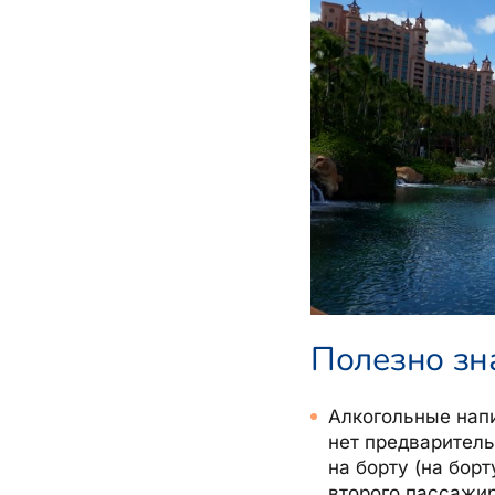
Полезно зна
Алкогольные напи
нет предваритель
на борту
(
на борт
второго пассажир