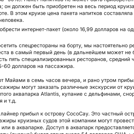
; он должен быть приобретен на весь период круиза
те. В этом круизе цена пакета напитков составляла
 человека.
брести интернет-пакет (около 16,99 долларов на од
осетить спецрестораны на борту, мы настоятельно 
еста в самый первый день (в дальнейшем может не 
есть пять специализированных ресторанов, средний 
5-60 долларов на пассажира.
т Майами в семь часов вечера, и рано утром прибы
сажиры могут заказать различные экскурсии от кру
ого аквапарка Atlantis, купание с дельфинами, сно
 и т.д.
 лайнер прибыл к острову CocoCay. Это частный ост
сажиры круизных судов этой компании могут провес
 или в аквапарке. Доступ в аквапарк предоставляет