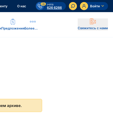
24h
(+372)
енту
О нас
Войти
626 6266
Свяжитесь с нами
и
Предложения
Более…
шем архиве.