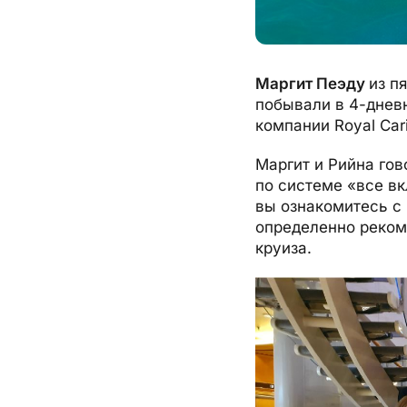
Маргит Пеэду
из п
побывали в 4-дневн
компании Royal Car
Маргит и Рийна гов
по системе
«
все вк
вы ознакомитесь с
определенно реком
круиза.