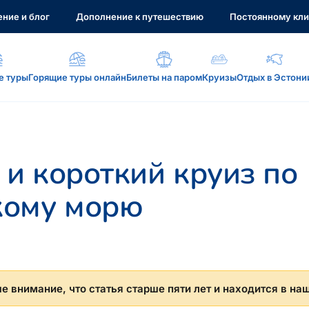
ние и блог
Дополнение к путешествию
Постоянному кли
е туры
Горящие туры онлайн
Билеты на паром
Круизы
Отдых в Эстони
а, услуги...
и короткий круиз по
кому морю
: reisikaubad.ee, Airalo eSim...
 внимание, что статья старше пяти лет и находится в на