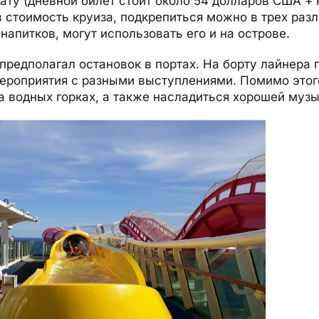
ту (дневной билет стоит около 54 долларов США + н
в стоимость круиза, подкрепиться можно в трех раз
 напитков, могут использовать его и на острове.
предполагал остановок в портах. На борту лайнера
ероприятия с разными выступлениями. Помимо этог
а водных горках, а также насладиться хорошей музы