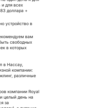
 и для всех
 83 доллара +
но устройство в
рекомендуем вам
быть свободных
чек в которых
л в Нассау,
изной компании:
рклинг, различные
ров компании Royal
ти целый день на
ся за