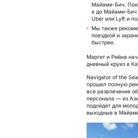
Майами-Бич. Поез
а до Майами-Бич
Uber или Lyft и п
Мы также рекомен
поездкой и заран
быстрее.
Маргит и Рийна нач
дневный круиз в К
Navigator of the S
прошел полную рен
все развлечения о
персонала — из Ази
подойдет для молод
выходные в Майам