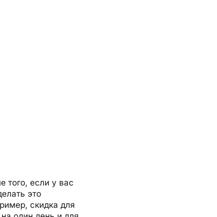
 того, если у вас
делать это
ример, скидка для
на один день и для