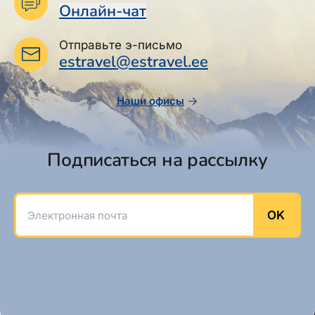
Онлайн-чат
Отправьте э-письмо
estravel@estravel.ee
Наши офисы
Следите за нами:
Подписаться на рассылку
Электронная почта
@ 2024 Estravel
O нас
Контакты
OK
Наши консультанты
Новости и пресс-релизы
Тарифы на услуги
Условия продаж
Уведомление о приватности
Файлы cookie