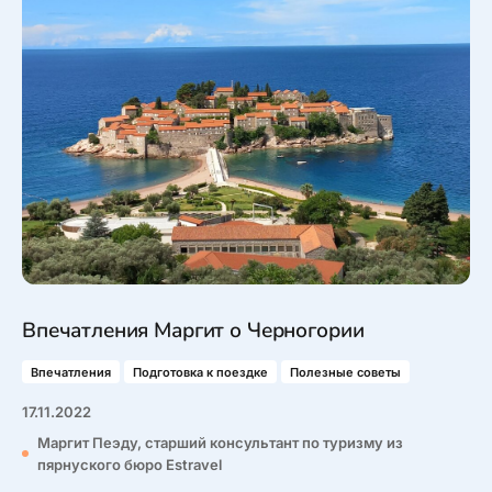
Туристический журнал Traveller
Бонусные пункты, Золотая карточка, Platinum
Подарочная карта Estravel
Club...
Reisikaubad.ee
О нас
Золотая карточка
Airalo eSIM
О компании, контакты, наши консультанты,
Platinum Club
новости...
Бонусные пункты
О компании
Контакты
Наши консультанты
Приходите на работу
Впечатления Маргит о Черногории
Новости
Впечатления
Подготовка к поездке
Полезные советы
17.11.2022
Маргит Пеэду, старший консультант по туризму из
пярнуского бюро Estravel