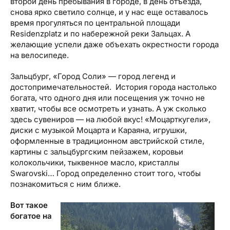
второй день пребывания в городе, в день отъезда,
снова ярко светило солнце, и у нас еще оставалось
время прогуляться по центральной площади
Residenzplatz и по набережной реки Зальцах. А
желающие успели даже объехать окрестности города
на велосипеде.
Зальцбург, «Город Соли» — город легенд и
достопримечательностей. История города настолько
богата, что одного дня или посещения уж точно не
хватит, чтобы все осмотреть и узнать. А уж сколько
здесь сувениров — на любой вкус! «Моцарткугели»,
диски с музыкой Моцарта и Караяна, игрушки,
оформленные в традиционном австрийской стиле,
картины с зальцбургским пейзажем, коровьи
колокольчики, тыквенное масло, кристаллы
Swarovski… Город определенно стоит того, чтобы
познакомиться с ним ближе.
Вот такое
богатое на