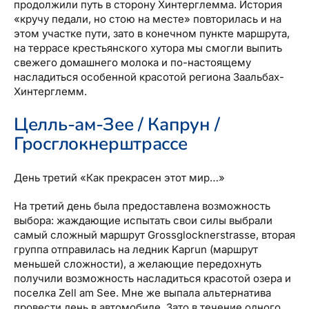
продолжили путь в сторону Хинтерглемма. История
«кручу педали, но стою на месте» повторилась и на
этом участке пути, зато в конечном пункте маршрута,
на террасе крестьянского хутора мы смогли выпить
свежего домашнего молока и по-настоящему
насладиться особенной красотой региона Заальбах-
Хинтерглемм.
Целль-ам-Зее / Капрун /
Гросглокнерштрассе
День третий «Как прекрасен этот мир…»
На третий день была предоставлена возможность
выбора: жаждающие испытать свои силы выбрали
самый сложный маршрут Grossglocknerstrasse, вторая
группа отправилась на ледник Kaprun (маршрут
меньшей сложности), а желающие передохнуть
получили возможность насладиться красотой озера и
поселка Zell am See. Мне же выпала альтернатива
провести день в автомобиле. Зато в течение одного