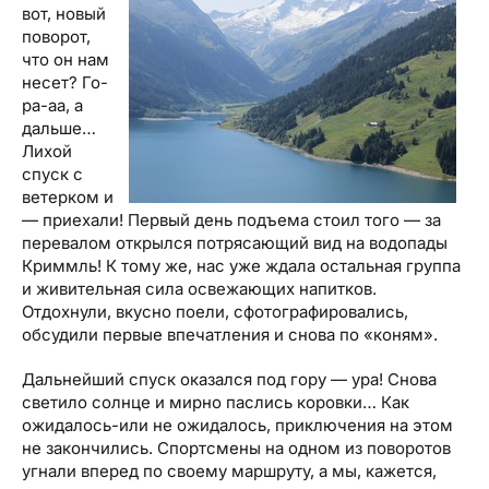
вот, новый
поворот,
что он нам
несет? Го-
ра-аа, а
дальше…
Лихой
спуск с
ветерком и
— приехали! Первый день подъема стоил того — за
перевалом открылся потрясающий вид на водопады
Криммль! К тому же, нас уже ждала остальная группа
и живительная сила освежающих напитков.
Отдохнули, вкусно поели, сфотографировались,
обсудили первые впечатления и снова по «коням».
Дальнейший спуск оказался под гору — ура! Снова
светило солнце и мирно паслись коровки… Как
ожидалось-или не ожидалось, приключения на этом
не закончились. Спортсмены на одном из поворотов
угнали вперед по своему маршруту, а мы, кажется,