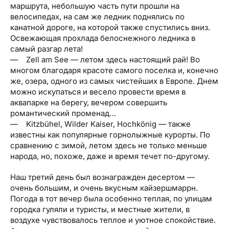
маршрута, небольшую часть пути прошли на
велосипедах, на сам же ледник поднялись по
канатной дороге, на которой также спустились вниз.
Освежающая прохлада белоснежного ледника в
самый разгар лета!
— Zell am See — летом здесь настоящий рай! Во
многом благодаря красоте самого поселка и, конечно
же, озера, одного из самых чистейших в Европе. Днем
можно искупаться и весело провести время в
аквапарке на берегу, вечером совершить
романтический променад…
— Kitzbühel, Wilder Kaiser, Hochkönig — также
известны как популярные горнолыжные курорты. По
сравнению с зимой, летом здесь не только меньше
народа, но, похоже, даже и время течет по-другому.
Наш третий день был вознагражден десертом —
очень большим, и очень вкусным кайзершмаррн.
Погода в тот вечер была особенно теплая, по улицам
городка гуляли и туристы, и местные жители, в
воздухе чувствовалось теплое и уютное спокойствие.