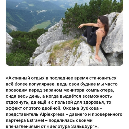
Туристический журнал Traveller
Бонусные пункты, Золотая карточка, Platinum
Подарочная карта Estravel
Club...
Reisikaubad.ee
О нас
Золотая карточка
Airalo eSIM
О компании, контакты, наши консультанты,
Platinum Club
новости...
Бонусные пункты
О компании
Контакты
Наши консультанты
«
Активный отдых в последнее время становиться
всё более популярнее, ведь свои будние мы часто
Приходите на работу
проводим перед экраном монитора компьютера,
Новости
сидя весь день, а когда выдаётся возможность
отдохнуть, да ещё и с пользой для здоровья, то
эффект от этого двойной. Оксана Зубкова –
представитель Alpiexpress – давнего и проверенного
партнёра Estravel – поделилась своими
впечатлениями от «Велотура Зальцбург».