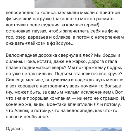
велосипедного колеса, мелькали мысли о приятной
физической нагрузке (наконец-то можно размять
косточки после сидения за компьютером!),
остановках-паузах, чтобы запечатлеть себя на фоне
гор, озер, деревьев и облаков, а потом с нетерпением
ожидать «лайков» в фэйсбуке…
Велосипедная дорожка свернула в лес? Мы бодры и
сильны. Пока, кстати, даже не жарко. Дорога стала
плавно подниматься вверх? Мы по-прежнему бодры,
но уже не так сильны. Подъем становится все круче?
Сил еще меньше, энтузиазма и надежды чуть меньше,
а вот хорошего настроения у всех почему-то больше
(ну, может быть, за самым малым исключением). Вот,
что значит хорошая компания — ничего не страшно! И,
конечно же, виды! Все-таки впечатлили (!): и потому,
что Альпы, и потому, что на велосипеде, как что-то
новое и необычное.
Однако,