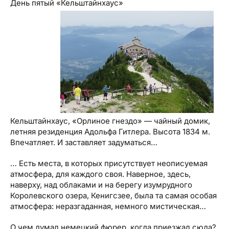
День пятый «Кельштайнхаус»
Кельштайнхаус, «Орлиное гнездо» — чайный домик,
летняя резиденция Адольфа Гитлера. Высота 1834 м.
Впечатляет. И заставляет задуматься…
… Есть места, в которых присутствует неописуемая
атмосфера, для каждого своя. Наверное, здесь,
наверху, над облаками и на берегу изумрудного
Королевского озера, Кенигсзее, была та самая особая
атмосфера: неразгаданная, немного мистическая…
О чем думал немецкий фюрер, когда приезжал сюда?