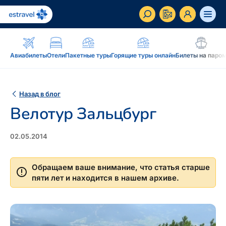
ET
RU
EN
Авиабилеты
Отели
Пакетные туры
Горящие туры онлайн
Билеты на паро
Бизнес-клиент
Как стать корпоративным клиентом Estravel,
Назад в блог
преимущества, услуги...
Велотур Зальцбург
Вдохновение и блог
Блог, подкасты, журнал Traveller, новостная
02.05.2014
рассылка...
Обращаем ваше внимание, что статья старше
Дополнение к путешествию
Блог
пяти лет и находится в нашем архиве.
Рассрочка, подарочная карточка Estravel,
Подкаст
интернет-магазин: reisikaubad.ee, Airalo eSim...
Новостная рассылка
Постоянному клиенту
Рассрочка