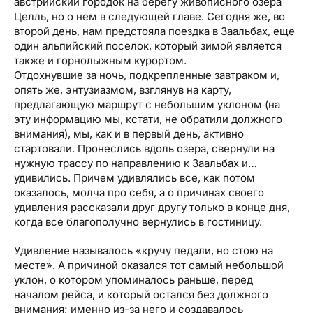
австрийский городок на берегу живописного озера
Целль, но о нем в следующей главе. Сегодня же, во
второй день, нам предстояла поездка в Заальбах, еще
один альпийский поселок, который зимой является
также и горнолыжным курортом.
Отдохнувшие за ночь, подкрепленные завтраком и,
опять же, энтузиазмом, взглянув на карту,
предлагающую маршрут с небольшим уклоном (на
эту информацию мы, кстати, не обратили должного
внимания), мы, как и в первый день, активно
стартовали. Пронеслись вдоль озера, свернули на
нужную трассу по направлению к Заальбах и…
удивились. Причем удивлялись все, как потом
оказалось, молча про себя, а о причинах своего
удивления рассказали друг другу только в конце дня,
когда все благополучно вернулись в гостиницу.
Удивление называлось «кручу педали, но стою на
месте». А причиной оказался тот самый небольшой
уклон, о котором упоминалось раньше, перед
началом рейса, и который остался без должного
внимания; именно из-за него и создавалось