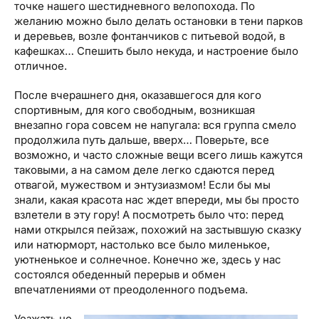
точке нашего шестидневного велопохода. По
желанию можно было делать остановки в тени парков
и деревьев, возле фонтанчиков с питьевой водой, в
кафешках… Спешить было некуда, и настроение было
отличное.
После вчерашнего дня, оказавшегося для кого
спортивным, для кого свободным, возникшая
внезапно гора совсем не напугала: вся группа смело
продолжила путь дальше, вверх… Поверьте, все
возможно, и часто сложные вещи всего лишь кажутся
таковыми, а на самом деле легко сдаются перед
отвагой, мужеством и энтузиазмом! Если бы мы
знали, какая красота нас ждет впереди, мы бы просто
взлетели в эту гору! А посмотреть было что: перед
нами открылся пейзаж, похожий на застывшую сказку
или натюрморт, настолько все было миленькое,
уютненькое и солнечное. Конечно же, здесь у нас
состоялся обеденный перерыв и обмен
впечатлениями от преодоленного подъема.
Уезжать не