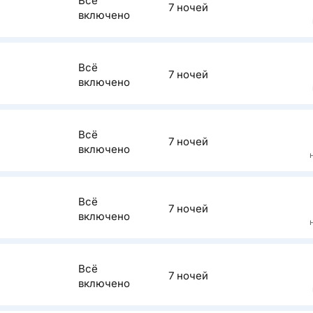
Всё
7 ночей
включено
Описан
Всё
7 ночей
Обратите 
включено
скромного
путешестве
Описан
предостав
Всё
принципиа
7 ночей
Приятный о
включено
для любите
Описан
Всё
7 ночей
Подходит д
включено
большой а
Описан
Всё
7 ночей
Подходит к
включено
Песчаный п
подростков