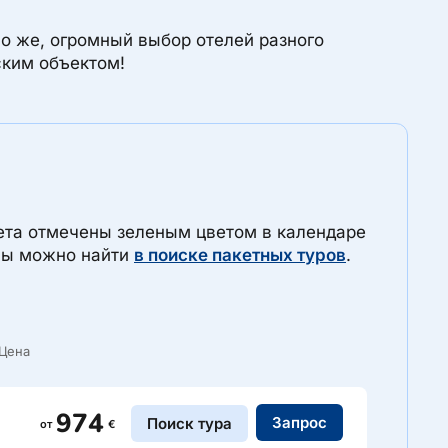
но же, огромный выбор отелей разного
ским объектом!
ета отмечены зеленым цветом в календаре
ены можно найти
в поиске пакетных туров
.
Цена
974
Запрос
Поиск тура
от
€