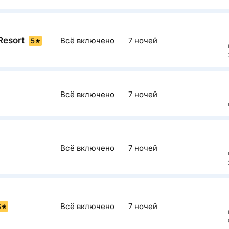
Много уют
(включая д
Описан
множество
есть детск
Resort
Всё включено
7 ночей
Роскошный
5
взрослых, 
и желают 
песчано-к
Описан
Всё включено
7 ночей
Превосход
видами. В
аквапарка)
Описан
Всё включено
7 ночей
Новый отел
основными
которых н
корпуса п
Описан
Tirana ори
Всё включено
7 ночей
Роскошный
5
Blue Plane
активного 
рассчитан