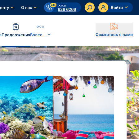
24h
(+372)
енту
О нас
Войти
626 6266
Свяжитесь с нами
и
Предложения
Более…