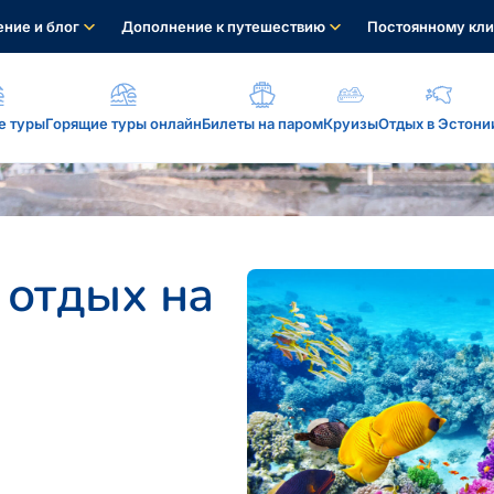
ние и блог
Дополнение к путешествию
Постоянному кли
е туры
Горящие туры онлайн
Билеты на паром
Круизы
Отдых в Эстони
а, услуги...
 отдых на
: reisikaubad.ee, Airalo eSim...