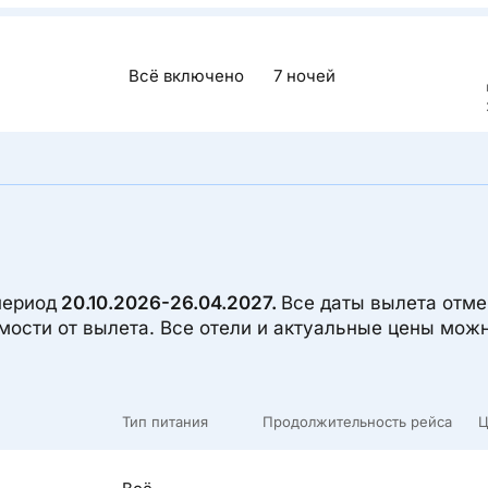
Вся террит
Описан
также рест
Отель рас
Всё включено
7 ночей
Концепция À
длинным п
стиле бох
для отдых
натур.
Описан
В отеле Me
взрослые г
White Hill
от аэропор
Египте в п
от Наама Б
белые зда
зелени, со
прибрежны
период
20.10.2026-26.04.2027.
Все даты вылета отм
(горок нет
имости от вылета. Все отели и актуальные цены мож
На террит
для досуга
Пляжная зо
только с п
Тип питания
Продолжительность рейса
Ц