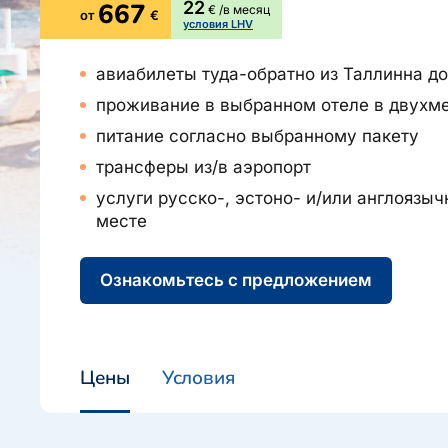
667
22
€ /в месяц
от
€
О компании, контакты, наши консультанты, новости...
условия LHV
Airalo eSIM
Platinum Club
Бонусные пункты
О компании
авиабилеты туда-обратно из Таллинна до
проживание в выбранном отеле в двухм
Контакты
питание согласно выбранному пакету
Наши консультанты
трансферы из/в аэропорт
Приходите на работу
услуги русско-, эстоно- и/или англоязыч
Новости
месте
Ознакомьтесь с предложением
Цены
Условия