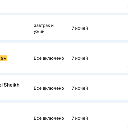
Описан
Завтрак и
7 ночей
Красивая и
ужин
песчано-к
семей с д
Описан
отдельные
Всё включено
7 ночей
Рекоменду
5
территорие
отличные 
Бей, расст
Описан
подогревом
el Sheikh
Всё включено
7 ночей
территории
Отель с х
подходит д
на террито
Описан
горками, ч
взрослых. 
Всё включено
7 ночей
Хороший о
отеле пре
пешком или