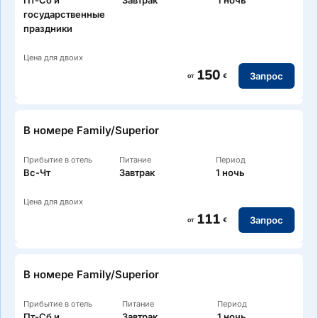
государственные
праздники
Цена для двоих
150
Запрос
от
€
В номере Family/Superior
Прибытие в отель
Питание
Период
Вс-Чт
Завтрак
1 ночь
Цена для двоих
111
Запрос
от
€
В номере Family/Superior
Прибытие в отель
Питание
Период
Пт-Сб и
Завтрак
1 ночь