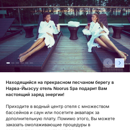
Туристический журнал Traveller
Бонусные пункты, Золотая карточка, Platinum
Подарочная карта Estravel
Club...
Reisikaubad.ee
О нас
Золотая карточка
Airalo eSIM
О компании, контакты, наши консультанты,
Platinum Club
новости...
Бонусные пункты
О компании
Контакты
Наши консультанты
Находящийся на прекрасном песчаном берегу в
Приходите на работу
Нарва-Йыэсуу отель Noorus Spa подарит Вам
настоящий заряд энергии!
Новости
Приходите в водный центр отеля с множеством
бассейнов и саун или посетите аквапарк за
дополнительную плату. Помимо этого, Вы можете
заказать омолаживающие процедуры в