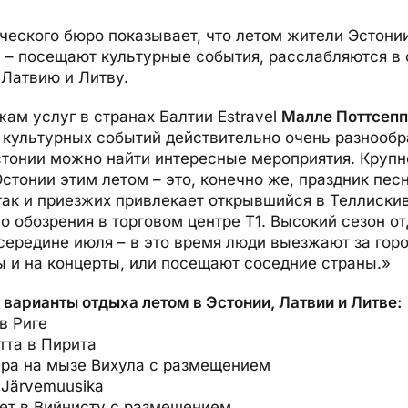
ического бюро показывает, что летом жители Эстони
и – посещают культурные события, расслабляются в
 Латвию и Литву.
ам услуг в странах Балтии Estravel
Малле Поттсепп
 культурных событий действительно очень разнообр
стонии можно найти интересные мероприятия. Круп
стонии этим летом – это, конечно же, праздник песн
 так и приезжих привлекает открывшийся в Теллиски
есо обозрения в торговом центре T1. Высокий сезон о
середине июля – в это время люди выезжают за горо
ы и на концерты, или посещают соседние страны.»
варианты отдыха летом в Эстонии, Латвии и Литве:
в Риге
тта в Пирита
ера на мызе Вихула с размещением
 Järvemuusika
кет в Вийнисту с размещением