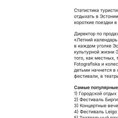
О компании, контакты, наши консультанты, новости...
Airalo eSIM
Platinum Club
Статистика турист
отдыхать в Эстони
Бонусные пункты
О компании
короткие поездки в
Контакты
Директор по продаж
Наши консультанты
«Летний календарь
в каждом уголке Э
Приходите на работу
культурной жизни Э
Новости
того, как местных,
Fotografiska и кол
детьми начнется в 
фестивали, в театр
Самые популярные 
1) Городской отдых 
2) Фестиваль Бирги
3) Концертные веч
4) Фестиваль Leigo
5) Театральный па