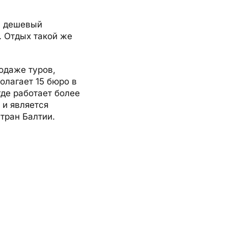
й дешевый
. Отдых такой же
.
одаже туров,
олагает 15 бюро в
где работает более
 и является
тран Балтии.