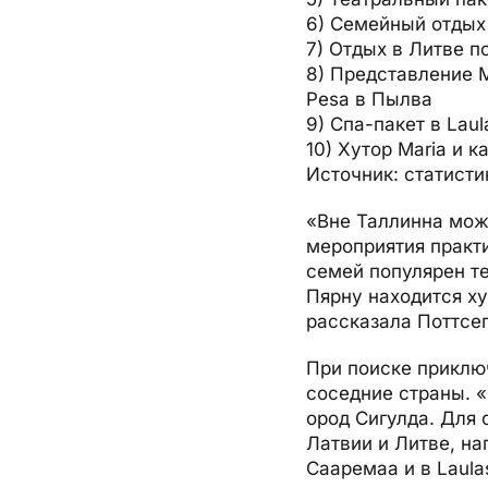
6) Семейный отдых
7) Отдых в Литве п
8) Представление 
Pesa в Пылва
9) Спа-пакет в Lau
10) Хутор Maria и 
Источник: статисти
«Вне Таллинна мож
мероприятия практи
семей популярен т
Пярну находится ху
рассказала Поттсе
При поиске приклю
соседние страны. «
ород Сигулда. Для 
Латвии и Литве, н
Сааремаа и в Laula