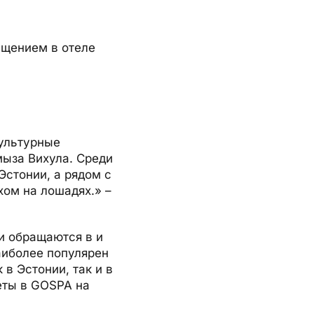
ещением в отеле
культурные
мыза Вихула. Среди
Эстонии, а рядом с
хом на лошадях.» –
и обращаются в и
аиболее популярен
в Эстонии, так и в
еты в GOSPA на