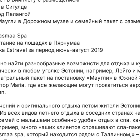
 в Сигулде
од Палангой
Маугли в Дорожном музее и семейный пакет с разм
lasmaa Spa
катание на лошадях в Пярнумаа
ка Estravel за период июнь-август 2019
но найти разнообразные возможнсти для отдыха и 
чески в любом уголке Эстонии, например, Лейго и 
еатральный пакет на постановку «Маугли» в Южной 
тор Maria, где все желающие могут прокатиться вер
пп.
чений и оригинального отдыха летом жители Эстони
Из всех видов летнего отдыха в соседних странах н
семей с малышами особенно удобен отдых в спа, как 
апример, много наших клиентов спрашивают спа-пак
smaa spa, который находится рядом с Таллинном,» –