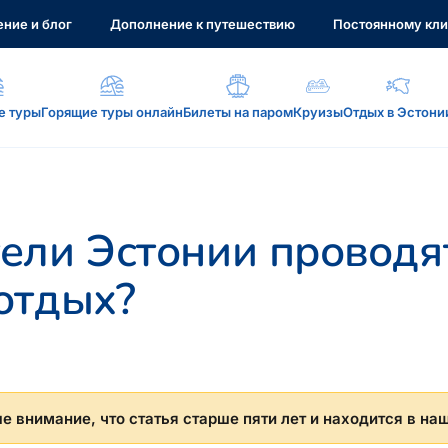
ние и блог
Дополнение к путешествию
Постоянному кли
е туры
Горящие туры онлайн
Билеты на паром
Круизы
Отдых в Эстони
а, услуги...
ели Эстонии проводя
отдых?
: reisikaubad.ee, Airalo eSim...
 внимание, что статья старше пяти лет и находится в на