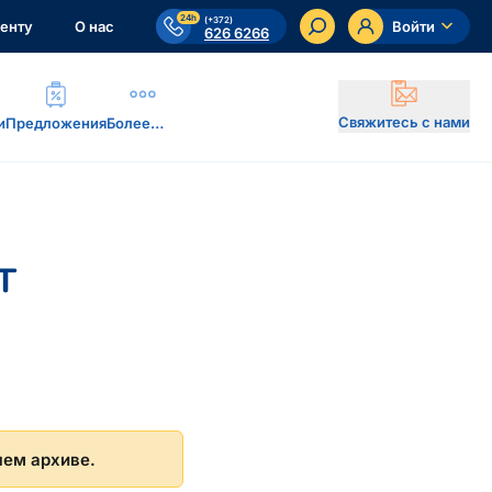
24h
(+372)
енту
О нас
Войти
626 6266
Свяжитесь с нами
и
Предложения
Более…
т
шем архиве.