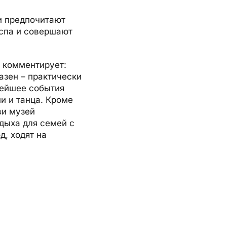
и предпочитают
 спа и совершают
комментирует:
азен – практически
нейшее события
и и танца. Кроме
ви музей
тдыха для семей с
д, ходят на