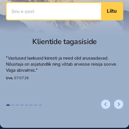
Sinu e-post
Hotellil ei ole ametlikku kategooriat
Liitu
Hotell majutab ainult üle 13 a isikuid
Toitlustus
Hommikusöök rootsi lauas, lõuna- ja
Klientide tagasiside
õhtusöök serveeritakse menüü alusel
"Vastused laekusid kiiresti ja need olid arusaadavad.
Meelelahutus
Nõustaja on asjatundlik ning võtab arvesse reisija soove.
Jõusaal
Väga abivalmis."
Snorgeldamine
Uve
, 07.07.26
Kanuud
Ilukeskus (lisatasu eest)
Massaaž (lisatasu eest)
Aurusaun
Hotellis on spaa-keskus (lisatasu eest)
Lisainfo