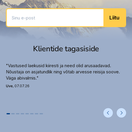
Pagasiruum
Sinu e-post
Parkla
Liitu
Autorent (lisatasu eest)
Seifi rent vastuvõtulauas
Basseinid – 6 (1 on ainult täiskasvanutele)
Lamamistoolid basseini ääres
Klientide tagasiside
Lamamistoolid rannas
Päikesevarjud basseini ääres
Rannarätikud basseini ääres
"Vastused laekusid kiiresti ja need olid arusaadavad.
Rannarätikud rannas
Nõustaja on asjatundlik ning võtab arvesse reisija soove.
Hotelli ametlik kategooria – 5*
Väga abivalmis."
Uve
, 07.07.26
Meelelahutus
Aeroobika
Võrkpall
Piljard
Bowling (lisatasu eest)
Noolemäng