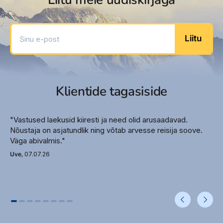
Coffee/tea maker
Connecting/adjoining rooms available
Daily housekeeping
Sinu e-post
Soundproofed rooms
Liitu
Iron/ironing board (on request)
Shower/tub combination
Phone
Free bottled water
Klientide tagasiside
Towels provided
Linens provided
"Vastused laekusid kiiresti ja need olid arusaadavad.
Private bathroom
Nõustaja on asjatundlik ning võtab arvesse reisija soove.
Bathrobes
Väga abivalmis."
Desk chair
Uve
, 07.07.26
Energy-saving switches
Free toiletries
Hair dryer
In-room safe
TV size: 36
Number of bathrooms: 1