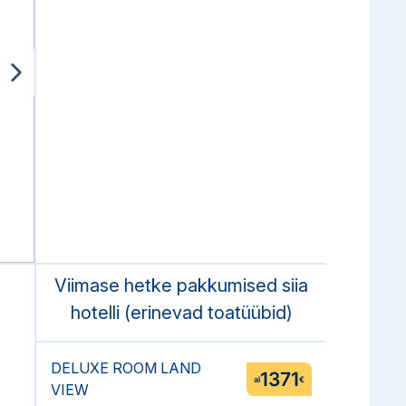
Viimase hetke pakkumised siia
hotelli (erinevad toatüübid)
DELUXE ROOM LAND
1371
al
€
VIEW