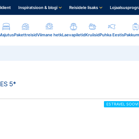
iklient
Inspiratsioon & blogi
Reisidele lisaks
Lojaalsusprog
Majutus
Pakettreisid
Viimane hetk
Laevapiletid
Kruiisid
Puhka Eestis
Pakkum
TES
5*
ESTRAVEL SOOVI