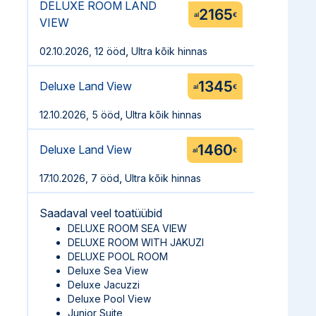
DELUXE ROOM LAND
2165
al
€
VIEW
,
02.10.2026, 12 ööd
Ultra kõik hinnas
1345
Deluxe Land View
al
€
,
12.10.2026, 5 ööd
Ultra kõik hinnas
1460
Deluxe Land View
al
€
,
17.10.2026, 7 ööd
Ultra kõik hinnas
Saadaval veel toatüübid
DELUXE ROOM SEA VIEW
DELUXE ROOM WITH JAKUZI
DELUXE POOL ROOM
Deluxe Sea View
Deluxe Jacuzzi
Deluxe Pool View
Junior Suite