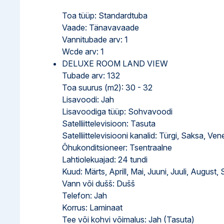
Toa tüüp: Standardtuba
Vaade: Tänavavaade
Vannitubade arv: 1
Wcde arv: 1
DELUXE ROOM LAND VIEW
Tubade arv: 132
Toa suurus (m2): 30 - 32
Lisavoodi: Jah
Lisavoodiga tüüp: Sohvavoodi
Satelliittelevisioon: Tasuta
Satelliittelevisiooni kanalid: Türgi, Saksa, Ven
Õhukonditsioneer: Tsentraalne
Lahtiolekuajad: 24 tundi
Kuud: Märts, Aprill, Mai, Juuni, Juuli, August
Vann või dušš: Dušš
Telefon: Jah
Korrus: Laminaat
Tee või kohvi võimalus: Jah (Tasuta)