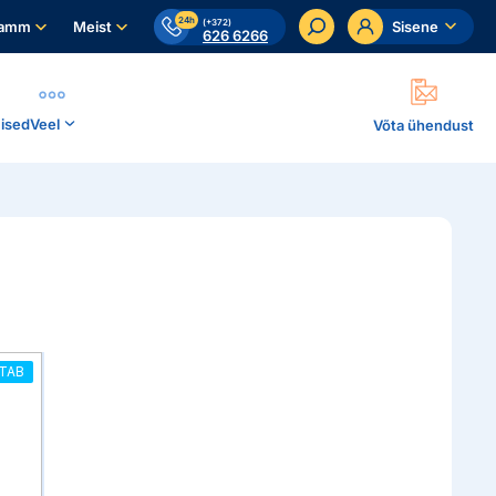
24h
(+372)
ramm
Meist
Sisene
626 6266
ised
Veel
Võta ühendust
TAB