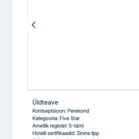
Ettevõttest, kontaktid, reisikonsultandi teenus, tule tööle, uudi
Airalo eSIM
Platinum Club
Reisija meelespea
Püsisoodustused
Ettevõttest
Boonuspunktid
Kontaktid
Reisikonsultandi teenus
Tule tööle
Uudised
Üldteave
Kontseptsioon: Perekond
Kategooria: Five Star
Ametlik register: 5-tärni
Hotelli sertifikaadid: Sinine lipp