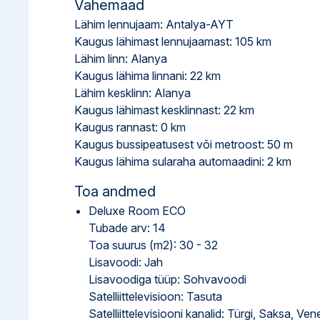
Vahemaad
Lähim lennujaam: Antalya-AYT
Kaugus lähimast lennujaamast: 105 km
Lähim linn: Alanya
Kaugus lähima linnani: 22 km
Lähim kesklinn: Alanya
Kaugus lähimast kesklinnast: 22 km
Kaugus rannast: 0 km
Kaugus bussipeatusest või metroost: 50 m
Kaugus lähima sularaha automaadini: 2 km
Toa andmed
Deluxe Room ECO
Tubade arv: 14
Toa suurus (m2): 30 - 32
Lisavoodi: Jah
Lisavoodiga tüüp: Sohvavoodi
Satelliittelevisioon: Tasuta
Satelliittelevisiooni kanalid: Türgi, Saksa, Ven