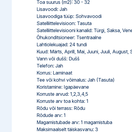
Toa suurus (m2): 30 - 32
Lisavoodi: Jah
Lisavoodiga tüüp: Sohvavoodi
Satelliittelevisioon: Tasuta
Satelliittelevisiooni kanalid: Türgi, Saksa, Ven
Õhukonditsioneer: Tsentraalne
Lahtiolekuajad: 24 tundi
Kuud: Märts, Aprill, Mai, Juuni, Juuli, August
Vann või dušš: Dušš
Telefon: Jah
Korrus: Laminaat
Tee või kohvi võimalus: Jah (Tasuta)
Koristamine: Igapäevane
Korruste arvud: 1,2,3,4,5
Korruste arv toa kohta: 1
Rõdu või terrass: Rõdu
Rõdude arv: 1
Magamistubade arv: 1 magamistuba
Maksimaalselt täiskasvanu: 3