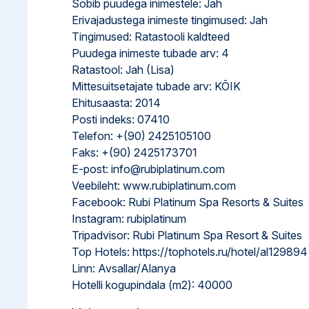
Sobib puudega inimestele: Jah
Erivajadustega inimeste tingimused: Jah
Tingimused: Ratastooli kaldteed
Puudega inimeste tubade arv: 4
Ratastool: Jah (Lisa)
Mittesuitsetajate tubade arv: KÕIK
Ehitusaasta: 2014
Posti indeks: 07410
Telefon: +(90) 2425105100
Faks: +(90) 2425173701
E-post: info@rubiplatinum.com
Veebileht: www.rubiplatinum.com
Facebook: Rubi Platinum Spa Resorts & Suites
Instagram: rubiplatinum
Tripadvisor: Rubi Platinum Spa Resort & Suites
Top Hotels: https://tophotels.ru/hotel/al129894
Linn: Avsallar/Alanya
Hotelli kogupindala (m2): 40000