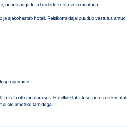
nuste, nende aegade ja hindade kohta võib muutuda
ab ja ajakohastab hotell. Reisikorraldajal puudub vastutus antud
hutusprogramme
lt ja võib olla muutumises. Hotellide tähistuse juures on kasuta
t ei ole ametlike tärnidega.