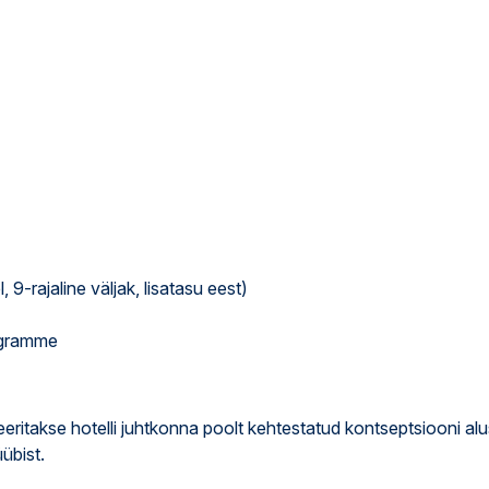
 9-rajaline väljak, lisatasu eest)
rogramme
veeritakse hotelli juhtkonna poolt kehtestatud kontseptsiooni alu
üübist.