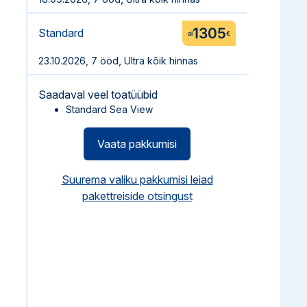
1305
Standard
al
€
,
23.10.2026, 7 ööd
Ultra kõik hinnas
Saadaval veel toatüübid
Standard Sea View
Vaata pakkumisi
Suurema valiku pakkumisi leiad
pakettreiside otsingust