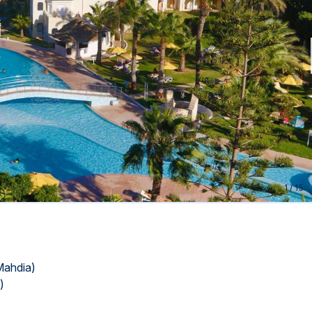
sed...
1
/
15
Mahdia)
)