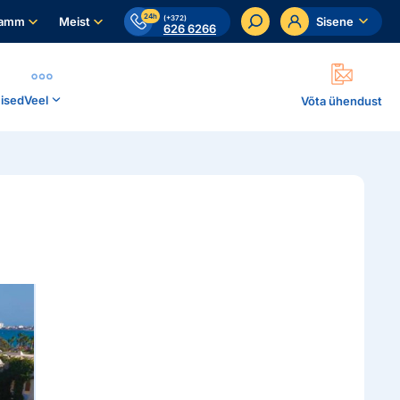
24h
(+372)
ramm
Meist
Sisene
626 6266
ised
Veel
Võta ühendust