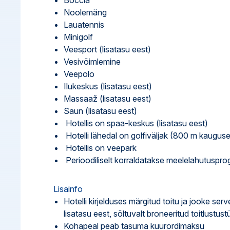
Boccia
Noolemäng
Lauatennis
Minigolf
Veesport (lisatasu eest)
Vesivõimlemine
Veepolo
Ilukeskus (lisatasu eest)
Massaaž (lisatasu eest)
Saun (lisatasu eest)
Hotellis on spaa-keskus (lisatasu eest)
Hotelli lähedal on golfiväljak (800 m kaugusel,
Hotellis on veepark
Perioodiliselt korraldatakse meelelahutusp
Lisainfo
Hotelli kirjelduses märgitud toitu ja jooke ser
lisatasu eest, sõltuvalt broneeritud toitlustust
Kohapeal peab tasuma kuurordimaksu