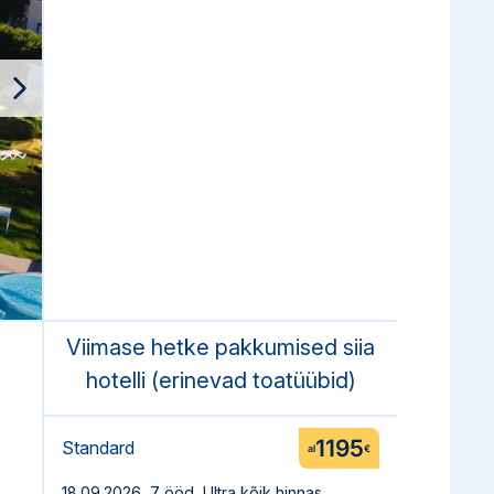
Viimase hetke pakkumised siia
hotelli (erinevad toatüübid)
1195
Standard
al
€
,
18.09.2026, 7 ööd
Ultra kõik hinnas