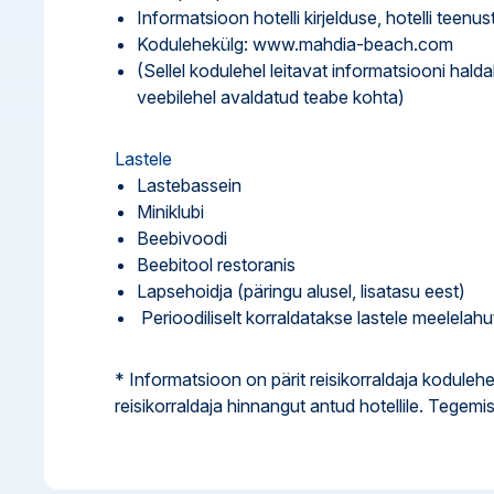
Informatsioon hotelli kirjelduse, hotelli tee
Kodulehekülg: www.mahdia-beach.com
(Sellel kodulehel leitavat informatsiooni hald
veebilehel avaldatud teabe kohta)
Lastele
Lastebassein
Miniklubi
Beebivoodi
Beebitool restoranis
Lapsehoidja (päringu alusel, lisatasu eest)
Perioodiliselt korraldatakse lastele meelela
* Informatsioon on pärit reisikorraldaja kodulehe
reisikorraldaja hinnangut antud hotellile. Tegemis