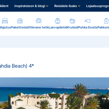
iklient
Inspiratsioon & blogi
Reisidele lisaks
Lojaalsusprog
Majutus
Pakettreisid
Viimane hetk
Laevapiletid
Kruiisid
Puhka Eestis
Pakkum
ahdia Beach)
4*