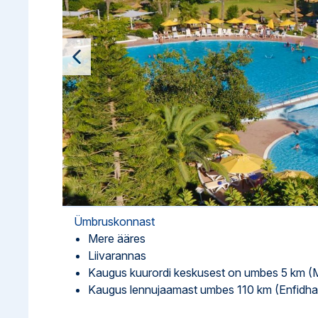
Ettevõttest, kontaktid, reisikonsultandi teenus, tule tööle, uudi
Airalo eSIM
Platinum Club
Reisija meelespea
Püsisoodustused
Ettevõttest
Boonuspunktid
Kontaktid
Reisikonsultandi teenus
Tule tööle
Uudised
Ümbruskonnast
Mere ääres
Liivarannas
Kaugus kuurordi keskusest on umbes 5 km (
Kaugus lennujaamast umbes 110 km (Enfidha