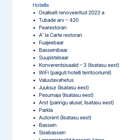
Hotellis
Osaliselt renoveeritud 2023 a
Tubade arv – 420
Pearestoran
A' la Carte restoran
Fuajeebaar
Basseinibaar
Suupistebaar
Konverentsisaalid – 3 (lisatasu eest)
WiFi (paiguti hotelli territooriumil)
Valuutavahetus
Juuksur (lisatasu eest)
Pesumaja (lisatasu eest)
Arst (päringu alusel, lisatasu eest)
Parkla
Autorent (lisatasu eest)
Bassein
Sisebassein