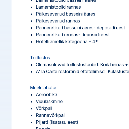
Lamamistoolid basseini ääres
Lamamistoolid rannas
Päikesevarjud basseini ääres
Päikesevarjud rannas
Rannarätikud basseini ääres- deposiidi eest
Rannarätikud rannas- deposiidi eest
Hotelli ametlik kategooria – 4*
Toitlustus
Olemasolevad toitlustustüübid: Kõik hinnas +
A' la Carte restoranid ettetellimisel. Külastust
Meelelahutus
Aeroobika
Vibulaskmine
Võrkpall
Rannavõrkpall
Piljard (lisatasu eest)