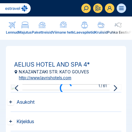
ET
RU
EN
Lennud
Majutus
Pakettreisid
Viimane hetk
Laevapiletid
Kruiisid
Puhka Eestis
P
Äriklient
Kuidas saada ärikliendiks, eelised, teenused...
AELIUS HOTEL AND SPA
4*
Inspiratsioon & blogi
Blogi, sihtkohad, podcastid, ajakiri, uudiskiri...
N.KAZANTZAKI STR. KATO GOUVES
http://www.lavrishotels.com
Reisidele lisaks
Blogi
1
/
61
Järelmaks, Estraveli kinkekaart, Airalo eSim,
Sihtkohad
reisikaubad.ee...
Asukoht
Podcastid
Lojaalsusprogramm
Järelmaks
Uudiskiri
Kirjeldus
Boonuspunktid, Kuldkaart, Platinum kaart...
Estraveli kinkekaart
Reisiajakiri Traveller