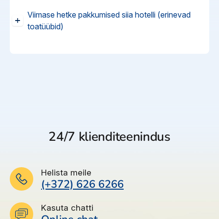
Ümbruskonnast
Reisitarvete e-pood
Meist
Kuldkaart
Viimase hetke pakkumised siia hotelli (erinevad
Hotell omab Travelife Gold sertifikaati.
Ettevõttest, kontaktid, reisikonsultandi teenus, tule
Airalo eSIM
toatüübid)
Platinum Club
tööle, uudised...
Majutus hotellis jaguneb 2 ossa: AELIUS
HOTEL AND SPA ja SENSUS HOTEL.
Reisija meelespea
Püsisoodustused
Kokku on 200 tuba. 170 sviiti AELIUS osas
Ettevõttest
910
Premium
al
€
Boonuspunktid
ja 30 sviiti SENSUS osas. Sensus sviitides
Kontaktid
on eraldi eksklusiivne suupistebaar, swim-up
,
19.08.2026, 3 ööd
Kõik hinnas
bassein ja assistendi teenus. Ülejäänud
Reisikonsultandi teenus
infrastruktuur on jagatud.
1169
Premium
al
€
Tule tööle
AELIUS HOTEL AND SPA:
,
19.08.2026, 7 ööd
Standard (kaheinimese voodi või 2
Hommiku- ja õhtusöök
Uudised
24/7 klienditeenindus
üheinimese voodit, lisavoodi - üheinimese
984
Standard
voodi, mahub 3 + 1 laps, kuni 5,99 a., 19-20
al
€
m2);
,
22.08.2026, 4 ööd
Hommiku- ja õhtusöök
Superior (kaheinimese voodi või 2
Helista meile
(+372) 626 6266
üheinimese voodit, lisavoodi - üheinimese
958
Standard
al
€
voodi, mahub 3 + 1 laps, kuni 5,99 a., 20-24
m2);
Kasuta chatti
,
17.10.2026, 7 ööd
Hommiku- ja õhtusöök