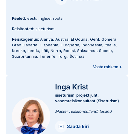
Keeled:
eesti, inglise, rootsi
Reisitooted:
siseturism
Reisikogemus:
Alanya
,
Austria
,
El Gouna
,
Genf
,
Gomera
,
Gran Canaria
,
Hispaania
,
Hurghada
,
Indoneesia
,
Itaalia
,
Kreeka
,
Leedu
,
Läti
,
Norra
,
Rootsi
,
Saksamaa
,
Soome
,
Suurbritannia
,
Tenerife
,
Türgi
,
Šotimaa
Vaata rohkem >
Inga Krist
siseturismi projektijuht,
vanemreisikonsultant (Siseturism)
Master reisikonsultandi tasand
Saada kiri