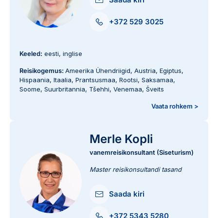
+372 529 3025
Keeled:
eesti, inglise
Reisikogemus:
Ameerika Ühendriigid
,
Austria
,
Egiptus
,
Hispaania
,
Itaalia
,
Prantsusmaa
,
Rootsi
,
Saksamaa
,
Soome
,
Suurbritannia
,
Tšehhi
,
Venemaa
,
Šveits
Vaata rohkem >
Merle Kopli
vanemreisikonsultant (Siseturism)
Master reisikonsultandi tasand
Saada kiri
+372 5343 5280