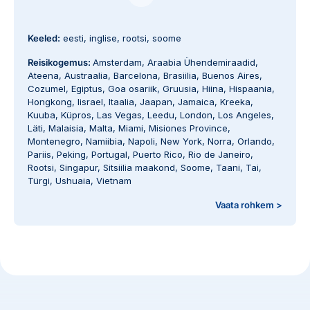
Keeled:
eesti, inglise, rootsi, soome
Reisikogemus:
Amsterdam
,
Araabia Ühendemiraadid
,
Ateena
,
Austraalia
,
Barcelona
,
Brasiilia
,
Buenos Aires
,
Cozumel
,
Egiptus
,
Goa osariik
,
Gruusia
,
Hiina
,
Hispaania
,
Hongkong
,
Iisrael
,
Itaalia
,
Jaapan
,
Jamaica
,
Kreeka
,
Kuuba
,
Küpros
,
Las Vegas
,
Leedu
,
London
,
Los Angeles
,
Läti
,
Malaisia
,
Malta
,
Miami
,
Misiones Province
,
Montenegro
,
Namiibia
,
Napoli
,
New York
,
Norra
,
Orlando
,
Pariis
,
Peking
,
Portugal
,
Puerto Rico
,
Rio de Janeiro
,
Rootsi
,
Singapur
,
Sitsiilia maakond
,
Soome
,
Taani
,
Tai
,
Türgi
,
Ushuaia
,
Vietnam
Vaata rohkem >