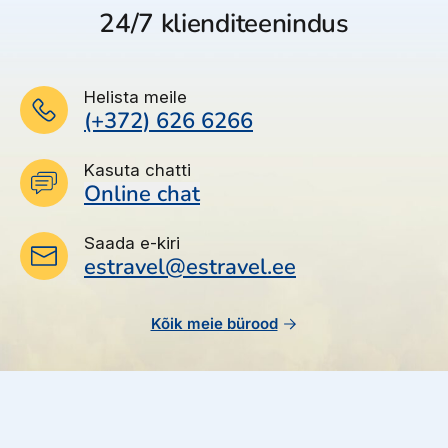
24/7 klienditeenindus
Helista meile
(+372) 626 6266
Jälgi meid
Kasuta chatti
Online chat
© 2025 Estravel
Meist
Bürood ja kontaktid
Reisikonsultandid
Saada e-kiri
Tule tööle!
Uudised ja pressiteated
estravel@estravel.ee
Teenustasud
Müügitingimused
Privaatsusteave
Küpsiste info
Kõik meie bürood
Liitu meie uudiskirjaga