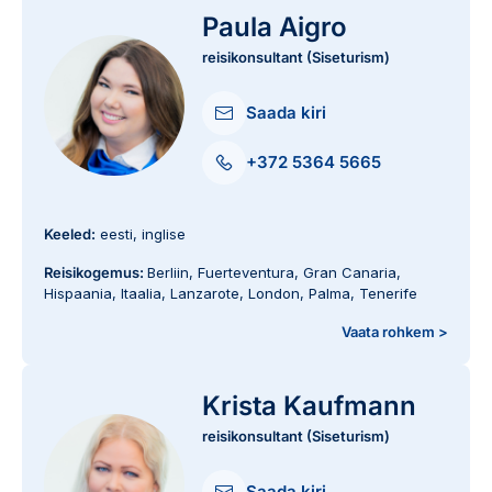
Paula Aigro
reisikonsultant (Siseturism)
Saada kiri
+372 5364 5665
Keeled:
eesti, inglise
Reisikogemus:
Berliin
,
Fuerteventura
,
Gran Canaria
,
Hispaania
,
Itaalia
,
Lanzarote
,
London
,
Palma
,
Tenerife
Vaata rohkem >
Krista Kaufmann
reisikonsultant (Siseturism)
Saada kiri