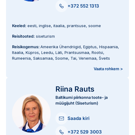
+372 552 1313
Keeled:
eesti, inglise, itaalia, prantsuse, soome
Reisitooted:
siseturism
Reisikogemus:
Ameerika Ühendriigid
,
Egiptus
,
Hispaania
,
Itaalia
,
Küpros
,
Leedu
,
Läti
,
Prantsusmaa
,
Rootsi
,
Rumeenia
,
Saksamaa
,
Soome
,
Tai
,
Venemaa
,
Šveits
Vaata rohkem >
Riina Rauts
Baltikumi piirkonna toote- ja
müügijuht (Siseturism)
Saada kiri
+372 529 3003