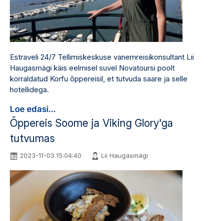
Estraveli 24/7 Tellimiskeskuse vanemreisikonsultant Lii
Haugasmägi käis eelmisel suvel Novatoursi poolt
korraldatud Korfu õppereisil, et tutvuda saare ja selle
hotellidega.
Loe edasi...
Õppereis Soome ja Viking Glory'ga
tutvumas
2023-11-03 15:04:40
Lii Haugasmägi