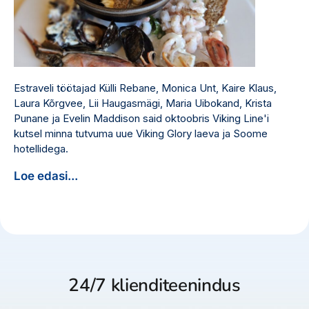
Estraveli töötajad Külli Rebane, Monica Unt, Kaire Klaus,
Laura Kõrgvee, Lii Haugasmägi, Maria Uibokand, Krista
Punane ja Evelin Maddison said oktoobris Viking Line'i
kutsel minna tutvuma uue Viking Glory laeva ja Soome
hotellidega.
Loe edasi...
24/7 klienditeenindus