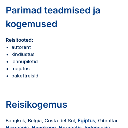
Parimad teadmised ja
kogemused
Reisitooted:
autorent
kindlustus
lennupiletid
majutus
pakettreisid
Reisikogemus
Bangkok, Belgia, Costa del Sol,
Egiptus
, Gibraltar,
Hispaania
,
Hongkong
,
Horvaatia
,
Indoneesia
,