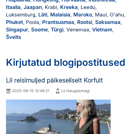
Itaalia
,
Jaapan
, Krabi,
Kreeka
, Leedu,
Luksemburg,
Läti
,
Malaisia
,
Maroko
, Maui, O'ahu,
Phuket
, Poola,
Prantsusmaa
,
Rootsi
,
Saksamaa
,
Singapur
,
Soome
,
Türgi
, Venemaa,
Vietnam
,
Šveits
Kirjutatud blogipostitused
Lii reisimuljed päikeseliselt Korfult
2025-08-15 12:48:21
Lii Haugasmägi