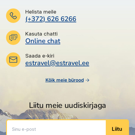
Helista meile
(+372) 626 6266
Kasuta chatti
Online chat
Saada e-kiri
estravel@estravel.ee
Kõik meie bürood
Liitu meie uudiskirjaga
Sinu e-post
Liitu