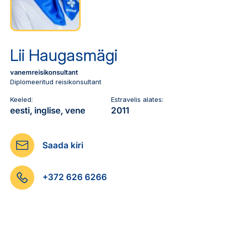
Reisitarvete e-pood
Meist
Kuldkaart
Ettevõttest, kontaktid, reisikonsultandi teenus, tule
Airalo eSIM
Platinum Club
tööle, uudised...
Reisija meelespea
Püsisoodustused
Lii Haugasmägi
Ettevõttest
Boonuspunktid
vanemreisikonsultant
Kontaktid
Diplomeeritud reisikonsultant
Reisikonsultandi teenus
Keeled:
Estravelis alates:
eesti, inglise, vene
2011
Tule tööle
Uudised
Saada kiri
+372 626 6266