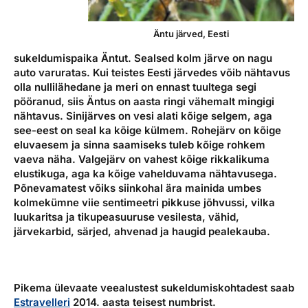
Äntu järved, Eesti
sukeldumispaika Äntut. Sealsed kolm järve on nagu
auto varuratas. Kui teistes Eesti järvedes võib nähtavus
olla nullilähedane ja meri on ennast tuultega segi
pööranud, siis Äntus on aasta ringi vähemalt mingigi
nähtavus. Sinijärves on vesi alati kõige selgem, aga
see-eest on seal ka kõige külmem. Rohejärv on kõige
eluvaesem ja sinna saamiseks tuleb kõige rohkem
vaeva näha. Valgejärv on vahest kõige rikkalikuma
elustikuga, aga ka kõige vahelduvama nähtavusega.
Põnevamatest võiks siinkohal ära mainida umbes
kolmekümne viie sentimeetri pikkuse jõhvussi, vilka
luukaritsa ja tikupeasuuruse vesilesta, vähid,
järvekarbid, särjed, ahvenad ja haugid pealekauba.
Pikema ülevaate veealustest sukeldumiskohtadest saab
Estravelleri
2014. aasta teisest numbrist.