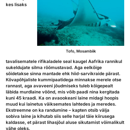
kes lisaks
Tofo, Mosambiik
tavalisematele rifikaladele seal kaugel Aafrika rannikul
sukeldujate silma rõõmustavad. Aga eelkõige
sõidetakse sinna mantade ehk hiid-sarvikraide pärast.
Kõvapõhjaliste kummipaatidega minnakse merele otse
rannast, aga avaveeni jõudmiseks tuleb kõigepealt
läbida murdlaine vöönd, mis võib paadi nina kergitada
kuni 45 kraadi. Ka on avaookeani laine midagi hoopis
muud kui lainetus väiksemates lahtedes ja meredes.
Ekstreemne on ka randumine – kapten otsib välja
sobiva laine ja kihutab siis selle harjal täie kiirusega
kaldasse, et pärast lihasjõul aluse sikutamist võimalikult
vähe oleks.