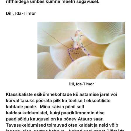
riffhaidega umbes kümne meetri sügavusel.
Dili, Ida-Timor
Dili, Ida-Timor
Klassikaliste esikümnekohtade külastamise järel või
kõrval tasuks pöörata pilk ka tõeliselt eksootiliste
kohtade poole. Mina käisin põhiliselt
kaldasukeldumistel, kuigi paarikümneminutise
paadisõidu kaugusel on ka põnev Atauro saar.
Tavasukeldumised toimuvad otse kaldalt ja neid võib