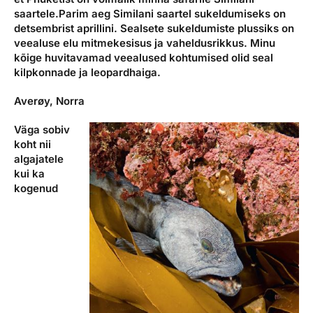
saartele.Parim aeg Similani saartel sukeldumiseks on
detsembrist aprillini. Sealsete sukeldumiste plussiks on
veealuse elu mitmekesisus ja vaheldusrikkus. Minu
kõige huvitavamad veealused kohtumised olid seal
kilpkonnade ja leopardhaiga.
Averøy, Norra
Väga sobiv
koht nii
algajatele
kui ka
kogenud