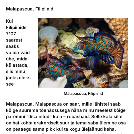
Malapascua, Filipiinid
Kui
Filipiinide
7107
saarest
saaks
valida vaid
ühe, mida
külastada,
siis minu
jaoks oleks
see
Malapascua, Filipiinid
Malapascua. Malapascua on saar, mille lähistel saab
kõige suurema tõenäosusega näha minu meelest kõige
paremini “disainitud” kala – rebashaid. Selle kala silm
on hai kohta erakordselt suur ja tema saba ülemine osa
on peaaegu sama pikk kui ta kogu ülejäänud keha.