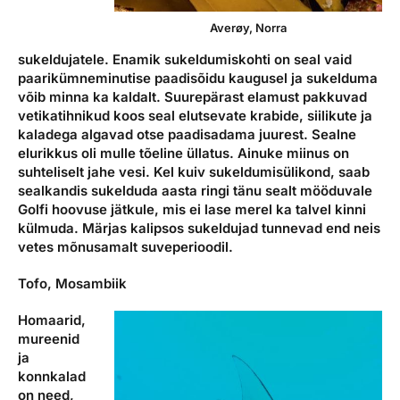
Averøy, Norra
sukeldujatele. Enamik sukeldumiskohti on seal vaid
paarikümneminutise paadisõidu kaugusel ja sukelduma
võib minna ka kaldalt. Suurepärast elamust pakkuvad
vetikatihnikud koos seal elutsevate krabide, siilikute ja
kaladega algavad otse paadisadama juurest. Sealne
elurikkus oli mulle tõeline üllatus. Ainuke miinus on
suhteliselt jahe vesi. Kel kuiv sukeldumisülikond, saab
sealkandis sukelduda aasta ringi tänu sealt mööduvale
Golfi hoovuse jätkule, mis ei lase merel ka talvel kinni
külmuda. Märjas kalipsos sukeldujad tunnevad end neis
vetes mõnusamalt suveperioodil.
Tofo, Mosambiik
Homaarid,
mureenid
ja
konnkalad
on need,