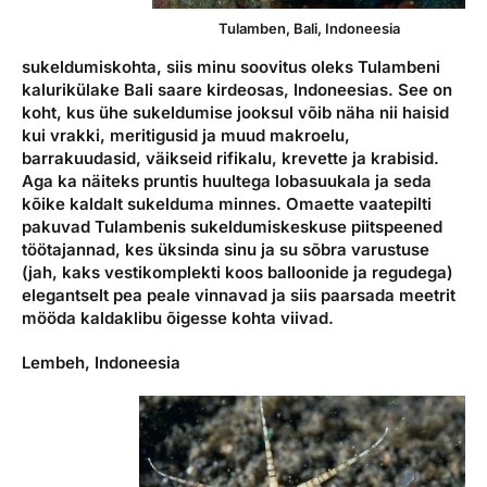
Tulamben, Bali, Indoneesia
sukeldumiskohta, siis minu soovitus oleks Tulambeni
kalurikülake Bali saare kirdeosas, Indoneesias. See on
koht, kus ühe sukeldumise jooksul võib näha nii haisid
kui vrakki, meritigusid ja muud makroelu,
barrakuudasid, väikseid rifikalu, krevette ja krabisid.
Aga ka näiteks pruntis huultega lobasuukala ja seda
kõike kaldalt sukelduma minnes. Omaette vaatepilti
pakuvad Tulambenis sukeldumiskeskuse piitspeened
töötajannad, kes üksinda sinu ja su sõbra varustuse
(jah, kaks vestikomplekti koos balloonide ja regudega)
elegantselt pea peale vinnavad ja siis paarsada meetrit
mööda kaldaklibu õigesse kohta viivad.
Lembeh, Indoneesia