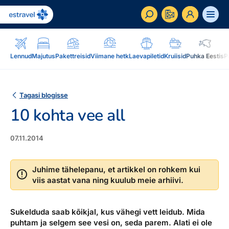
ET
RU
EN
Lennud
Majutus
Pakettreisid
Viimane hetk
Laevapiletid
Kruiisid
Puhka Eestis
P
Äriklient
Kuidas saada ärikliendiks, eelised, teenused...
Tagasi blogisse
10 kohta vee all
Inspiratsioon & blogi
Blogi, sihtkohad, podcastid, ajakiri, uudiskiri...
07.11.2014
Reisidele lisaks
Blogi
Järelmaks, Estraveli kinkekaart, Airalo eSim,
Sihtkohad
Juhime tähelepanu, et artikkel on rohkem kui
reisikaubad.ee...
viis aastat vana ning kuulub meie arhiivi.
Podcastid
Lojaalsusprogramm
Järelmaks
Uudiskiri
Boonuspunktid, Kuldkaart, Platinum kaart...
Sukelduda saab kõikjal, kus vähegi vett leidub. Mida
Estraveli kinkekaart
puhtam ja selgem see
vesi on, seda parem. Alati ei ole
Reisiajakiri Traveller