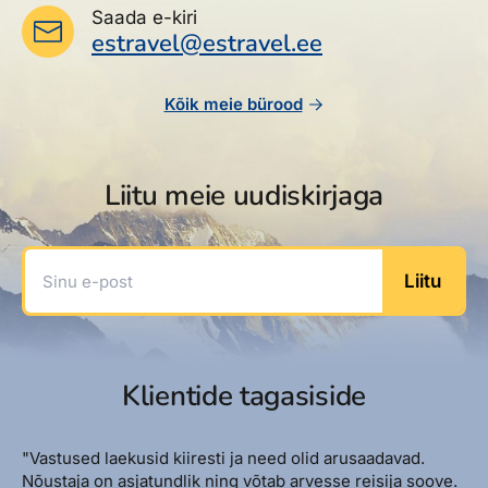
Saada e-kiri
estravel@estravel.ee
Kõik meie bürood
Liitu meie uudiskirjaga
Sinu e-post
Liitu
Klientide tagasiside
"Vastused laekusid kiiresti ja need olid arusaadavad.
Nõustaja on asjatundlik ning võtab arvesse reisija soove.