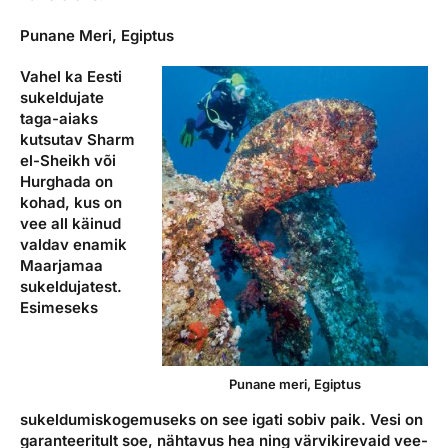
Punane Meri, Egiptus
Vahel ka Eesti
sukeldujate
taga-aiaks
kutsutav Sharm
el-Sheikh või
Hurghada on
kohad, kus on
vee all käinud
valdav enamik
Maarjamaa
sukeldujatest.
Esimeseks
Punane meri, Egiptus
sukeldumiskogemuseks on see igati sobiv paik. Vesi on
garanteeritult soe, nähtavus hea ning värvikirevaid vee-