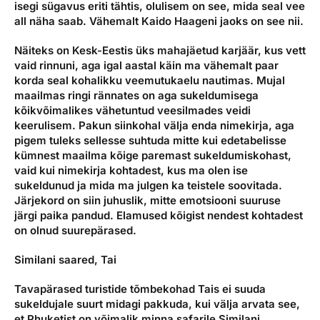
isegi sügavus eriti tähtis, olulisem on see,
mida seal vee
Reisitarvete e-pood
Meist
Kuldkaart
all näha saab. Vähemalt Kaido Haageni jaoks on see nii.
Ettevõttest, kontaktid, reisikonsultandi teenus, tule
Airalo eSIM
Platinum Club
tööle, uudised...
Näiteks on Kesk-Eestis üks mahajäetud karjäär, kus vett
Reisija meelespea
vaid rinnuni, aga igal aastal käin ma vähemalt paar
Püsisoodustused
korda seal kohalikku veemutukaelu nautimas. Mujal
Ettevõttest
Boonuspunktid
maailmas ringi rännates on aga sukeldumisega
Kontaktid
kõikvõimalikes vähetuntud veesilmades veidi
keerulisem. Pakun siinkohal välja enda nimekirja, aga
Reisikonsultandi teenus
pigem tuleks sellesse suhtuda mitte kui edetabelisse
kümnest maailma kõige paremast sukeldumiskohast,
Tule tööle
vaid kui nimekirja kohtadest, kus ma olen ise
sukeldunud ja mida ma julgen ka teistele soovitada.
Uudised
Järjekord on siin juhuslik, mitte emotsiooni suuruse
järgi paika pandud. Elamused kõigist nendest kohtadest
on olnud suurepärased.
Similani saared, Tai
Tavapärased turistide tõmbekohad Tais ei suuda
sukeldujale suurt midagi pakkuda, kui välja arvata see,
et Phuketist on võimalik minna safarile Similani