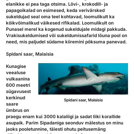
elanikke ei pea taga otsima. Lõvi-, krokodill- ja
papagoikalad on esimesed, keda verivärsked
sukeldujad seal oma teel kohtavad, loomulikult ka
kõikvõimalikud väikesed rifikalad. Loomulikult on
Punasel merel ka kogenud sukeldujale midagi pakkuda.
Vrakisukeldumised või sukeldumissafarid lõuna pool on
need, mis paljudel südame kiiremini põksuma panevad.
Spidani saar, Malaisia
Kunagise
veealuse
vulkaanina
600 meetri
sügavusest
kerkinud
Spidani saar, Malaisia
saare
ümbrus on
praegu enam kui 3000 kalaliigi ja sadat liiki korallide
asupaik. Parim Sipadaniga seonduv mälestus on minu
jaoks pooletunnine, täiesti ohutu peitusemäng