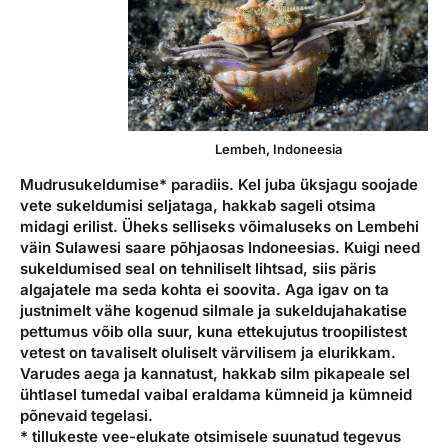
Lembeh, Indoneesia
Mudrusukeldumise* paradiis. Kel juba üksjagu soojade
vete sukeldumisi seljataga, hakkab sageli otsima
midagi erilist. Üheks selliseks võimaluseks on Lembehi
väin Sulawesi saare põhjaosas Indoneesias. Kuigi need
sukeldumised seal on tehniliselt lihtsad, siis päris
algajatele ma seda kohta ei soovita. Aga igav on ta
justnimelt vähe kogenud silmale ja sukeldujahakatise
pettumus võib olla suur, kuna ettekujutus troopilistest
vetest on tavaliselt oluliselt värvilisem ja elurikkam.
Varudes aega ja kannatust, hakkab silm pikapeale sel
ühtlasel tumedal vaibal eraldama kümneid ja kümneid
põnevaid tegelasi.
* tillukeste vee-elukate otsimisele suunatud tegevus