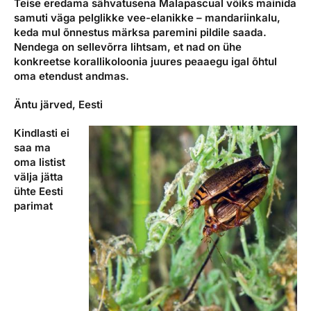
Teise eredama sähvatusena Malapascual võiks mainida
samuti väga pelglikke vee-elanikke – mandariinkalu,
keda mul õnnestus märksa paremini pildile saada.
Nendega on sellevõrra lihtsam, et nad on ühe
konkreetse korallikoloonia juures peaaegu igal õhtul
oma etendust andmas.
Äntu järved, Eesti
Kindlasti ei
saa ma
oma listist
välja jätta
ühte Eesti
parimat