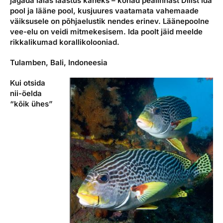
jagada laias laastus kaheks – kohad pealinnast Dilist ida
pool ja lääne pool, kusjuures vaatamata vahemaade
väiksusele on põhjaelustik nendes erinev. Läänepoolne
vee-elu on veidi mitmekesisem. Ida poolt jäid meelde
rikkalikumad korallikolooniad.
Tulamben, Bali, Indoneesia
Kui otsida
nii-öelda
“kõik ühes”