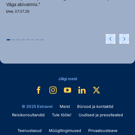
Väga abivalmis."
Uve
, 07.07.26
Jälgi meid
© 2025 Estravel
Meist
Bürood ja kontaktid
Reisikonsultandid
Tule tööle!
Uudised ja pressiteated
Teenustasud
Müügitingimused
Privaatsusteave