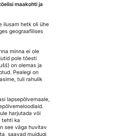
õelisi maakohti ja
e ilusam hetk oli ühe
ges geograafilises
inna minna ei ole
jutid pole tõesti
dušš) on olemas ja
otud. Pealegi on
sime, tuli rahulik
si lapsepõlvemaale,
epõlvemeloodiaid.
ule harjutada või
 tehti ka
on see väga huvitav
ta, saavad muidugi