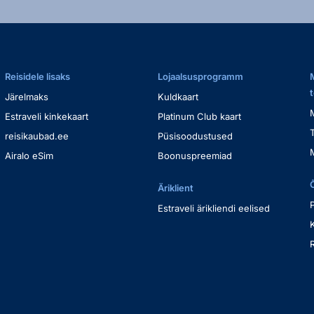
Reisidele lisaks
Lojaalsusprogramm
Järelmaks
Kuldkaart
Estraveli kinkekaart
Platinum Club kaart
reisikaubad.ee
Püsisoodustused
Airalo eSim
Boonuspreemiad
Äriklient
Estraveli ärikliendi eelised