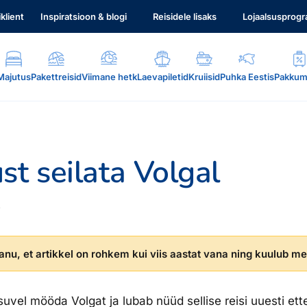
iklient
Inspiratsioon & blogi
Reisidele lisaks
Lojaalsusprog
Majutus
Pakettreisid
Viimane hetk
Laevapiletid
Kruiisid
Puhka Eestis
Pakkum
st seilata Volgal
e
.
nu, et artikkel on rohkem kui viis aastat vana ning kuulub mei
suvel mööda Volgat ja lubab nüüd sellise reisi uuesti ett