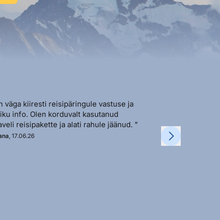
n väga kiiresti reisipäringule vastuse ja
"Sõbralik ja avat
liku info. Olen korduvalt kasutanud
vastutulek ja ki
aveli reisipakette ja alati rahule jäänud. "
soovi korral. "
ana
, 17.06.26
Kadi
, 11.06.26