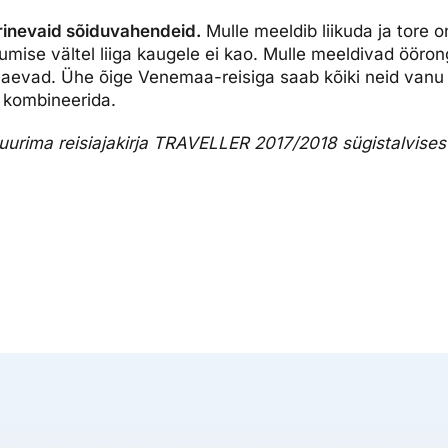
rinevaid sõiduvahendeid.
Mulle meeldib liikuda ja tore 
kumise vältel liiga kaugele ei kao. Mulle meeldivad ööron
 laevad. Ühe õige Venemaa-reisiga saab kõiki neid vanu
 kombineerida.
 suurima reisiajakirja TRAVELLER 2017/2018 sügistalvises