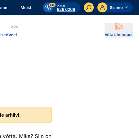
24h
(+372)
ramm
Meist
Sisene
626 6266
Võta ühendust
ised
Veel
e arhiivi.
e võtta. Miks? Siin on