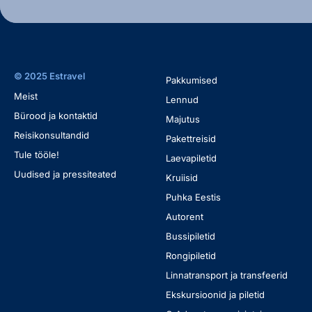
© 2025 Estravel
Pakkumised
Meist
Lennud
Bürood ja kontaktid
Majutus
Reisikonsultandid
Pakettreisid
Tule tööle!
Laevapiletid
Uudised ja pressiteated
Kruiisid
Puhka Eestis
Autorent
Bussipiletid
Rongipiletid
Linnatransport ja transfeerid
Ekskursioonid ja piletid