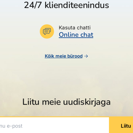
24/7 klienditeenindus
Kasuta chatti
Online chat
Kõik meie bürood
Liitu meie uudiskirjaga
 e-post
Liitu