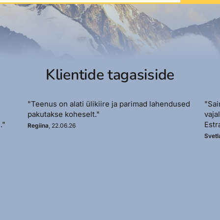
Klientide tagasiside
"Teenus on alati ülikiire ja parimad lahendused
"Sai
pakutakse koheselt."
vaja
."
Estr
Regiina
, 22.06.26
Svetl