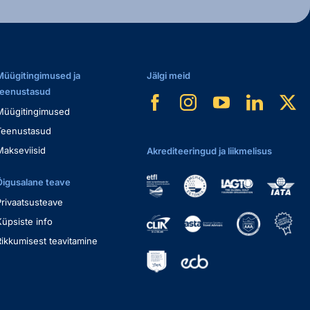
Müügitingimused ja
Jälgi meid
teenustasud
Müügitingimused
Teenustasud
Makseviisid
Akrediteeringud ja liikmelisus
Õigusalane teave
Privaatsusteave
Küpsiste info
Rikkumisest teavitamine