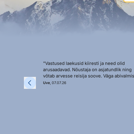
"Vastused laekusid kiiresti ja need olid
arusaadavad. Nõustaja on asjatundlik ning
võtab arvesse reisija soove. Väga abivalmis
Uve
, 07.07.26