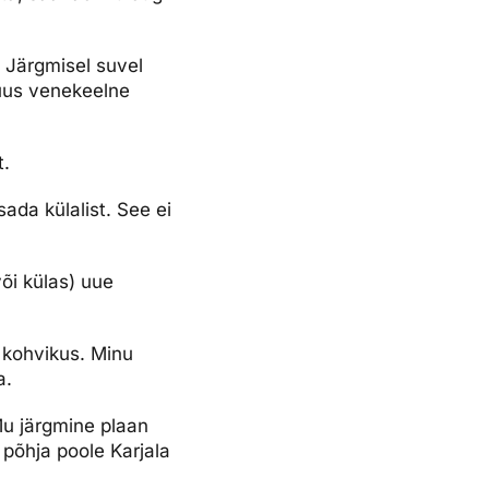
Järgmisel suvel
 uus venekeelne
t.
da külalist. See ei
või külas) uue
 kohvikus. Minu
a.
Mu järgmine plaan
 põhja poole Karjala