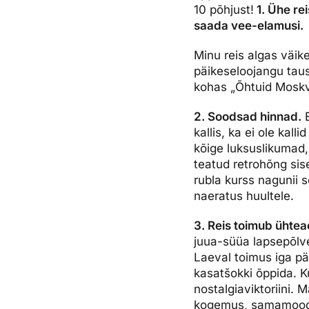
10 põhjust!
1. Ühe rei
Ettevõttest, kontaktid, reisikonsultandi teenus, tule tööle, uu
Airalo eSIM
Platinum Club
saada vee-elamusi.
Reisija meelespea
Püsisoodustused
Ettevõttest
Minu reis algas väike
päikeseloojangu taus
Boonuspunktid
Kontaktid
kohas „Õhtuid Moskva
Reisikonsultandi teenus
2. Soodsad hinnad.
E
Tule tööle
kallis, ka ei ole kall
kõige luksuslikumad, 
Uudised
teatud retrohõng sis
rubla kurss nagunii 
naeratus huultele.
3. Reis toimub ühteae
juua-süüa lapsepõlv
Laeval toimus iga pä
kasatšokki õppida. K
nostalgiaviktoriini.
kogemus, samamoodi 