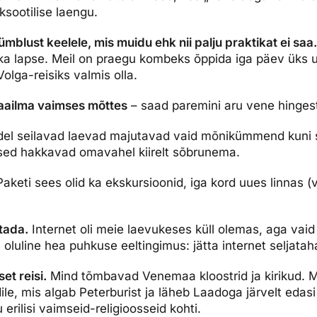
ksootilise laengu.
mblust keelele, mis muidu ehk nii palju praktikat ei saa.
 ka lapse. Meil on praegu kombeks õppida iga päev üks
olga-reisiks valmis olla.
aailma vaimses mõttes
– saad paremini aru vene hinges
el seilavad laevad majutavad vaid mõnikümmend kuni sa
esed hakkavad omavahel kiirelt sõbrunema.
aketi sees olid ka ekskursioonid, iga kord uues linnas (
itada.
Internet oli meie laevukeses küll olemas, aga vaid
oluline hea puhkuse eeltingimus: jätta internet seljatah
et reisi.
Mind tõmbavad Venemaa kloostrid ja kirikud. 
le, mis algab Peterburist ja läheb Laadoga järvelt edasi
 erilisi vaimseid-religioosseid kohti.