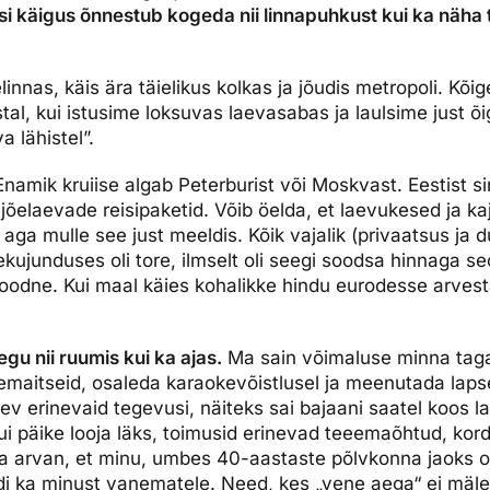
si käigus õnnestub kogeda nii linnapuhkust kui ka näha t
dised...
linnas, käis ära täielikus kolkas ja jõudis metropoli. Kõig
tal, kui istusime loksuvas laevasabas ja laulsime just õi
 lähistel”.
namik kruiise algab Peterburist või Moskvast. Eestist s
id jõelaevade reisipaketid. Võib öelda, et laevukesed ja ka
aga mulle see just meeldis. Kõik vajalik (privaatsus ja 
ekujunduses oli tore, ilmselt oli seegi soodsa hinnaga se
soodne. Kui maal käies kohalikke hindu eurodesse arvesta
gu nii ruumis kui ka ajas.
Ma sain võimaluse minna taga
emaitseid, osaleda karaokevõistlusel ja meenutada laps
ev erinevaid tegevusi, näiteks sai bajaani saatel koos la
ui päike looja läks, toimusid erinevad teeemaõhtud, kord
 Ma arvan, et minu, umbes 40-aastaste põlvkonna jaoks 
ka minust vanematele. Need, kes „vene aega“ ei mäle