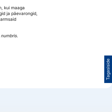
on, kui maaga
gid ja päevarongid,
 armsaid
 numbris.
Tagasiside