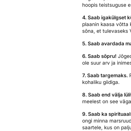
hoopis teistsuguse e
4. Saab igakülgset kü
plaanin kaasa võtta
sõna, et tulevaseks V
5. Saab avardada m
6. Saab sõpru!
Jõged
ole suur arv ja inim
7. Saab targemaks.
P
kohaliku giidiga.
8. Saab end välja lül
meelest on see väga 
9. Saab ka spirituaals
ongi minna marsruudi
saartele, kus on palju