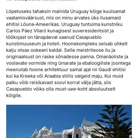
Lõpetuseks tahaksin mainida Uruguay kõige kuulsamat
vaatamisväärsust, mis on minu arvates üks ilusamaid
ehitisi Lõuna-Ameerikas. Uruguay tuntuima kunstniku
Carlos Páez Vilaró kunagisest suveresidentsist ja
töökojast on tänapäeval saanud Casapueblo
kunstimuuseum ja hotell. Hoonekompleks seisab uhkelt
kalju otsas ookeani kaldal. Selle meistriteose ilu ja
originaalsust on raske sõnadesse panna. Omanäoliste ja
voolavate vormide ning ümarate ja ebaloogiliste joontega
meenutab hoone arhitektuur samal ajal nii Gaudí ehitisi
kui ka Kreeka või Araabia stiilis valgeid maju. Kui muid
paiku võib reisikavast soovi korral välja jätta, siis
Casapueblo võiks olla
must-see-
koht absoluutselt
kõigile.