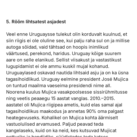
5. Rõõm lihtsatest asjadest
Veel enne Uruguaysse tulekut olin korduvalt kuulnud, et
siin riigis ei ole oluline see, kui palju raha sul on ja millise
autoga sõidad, vaid tähtsad on hoopis inimlikud
väärtused, perekond, haridus. Uruguay kõige suurem
aare on selle elanikud. Sellist viisakust ja vastastikust
lugupidamist ei ole ammu kuskil mujal kohanud.
Uruguaylased oskavad nautida lihtsaid asju ja on ka üsna
tagasihoidlikud. Uruguay eelmine president José Mujica
on tuntud maailma vaeseima presidendi nime all.
Noorena kuulus Mujica vasakpoolsesse sissirühmitusse
ning veetis peaaegu 15 aastat vanglas. 2010.–2015.
aastatel oli Mujica riigipea ametis, kuid elas samal ajal
tagasihoidlikus maakodus ja annetas 90% oma palgast
heategevuseks. Kohalikel on Mujica kohta äärmiselt
vastuolulised arvamused. Paljud peavad teda
kangelaseks, kuid on ka neid, kes kutsuvad Mujicat
petturiks ja bandiidiks, süüdistades teda katses