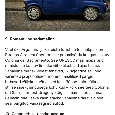
9. Romantiline sadamalinn
Veel üks Argentina ja ka teiste turistide lemmikpaik on
Buenos Airesest ühetunnilise praamisõidu kaugusel asuv
Colonia del Sacramento. See UNESCO maailmapärandi
nimistusse kuuluv linnake viib külastajad ajas tagasi.
Vanalinna munakividest tänavad, 17. sajandist säilinud
varemed ja ajaloolised hooned, maalilised pargid,
hubased väljakud, värvilised käsitööpoed ning ülimalt
stiilse sisekujundusega kohvikud – kõik see teeb Colonia
del Sacramentost Uruguay kõige romantilisema linna.
Eelmainitule lisaks kaunistavad vanalinna tänavaid siin-
seal pargitud vanaaegsed autod.
10. Casapueblo kunstimuuseum