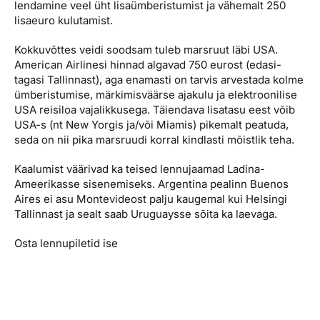
lendamine veel üht lisaümberistumist ja vähemalt 250
lisaeuro kulutamist.
Kokkuvõttes veidi soodsam tuleb marsruut läbi USA.
American Airlinesi hinnad algavad 750 eurost (edasi-
tagasi Tallinnast), aga enamasti on tarvis arvestada kolme
ümberistumise, märkimisväärse ajakulu ja elektroonilise
USA reisiloa vajalikkusega. Täiendava lisatasu eest võib
USA-s (nt New Yorgis ja/või Miamis) pikemalt peatuda,
seda on nii pika marsruudi korral kindlasti mõistlik teha.
Kaalumist väärivad ka teised lennujaamad Ladina-
Ameerikasse sisenemiseks. Argentina pealinn Buenos
Aires ei asu Montevideost palju kaugemal kui Helsingi
Tallinnast ja sealt saab Uruguaysse sõita ka laevaga.
Osta lennupiletid ise