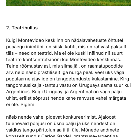
2. Teatrihullus
Kuigi Montevideo kesklinn on nädalavahetuste õhtutel
peaaegu inimtühi, on siiski kohti, mis on rahvast paksult
täis – need on teatrid. Ma ei ole kuskil näinud nii suurt
teatrite kontsentratsiooni kui Montevideo kesklinnas.
Teine rõõmustav asi, mis silma jäi, on raamatupoodide
arv, neid näeb praktiliselt iga nurga peal. Veel üks väga
populaarne ajaviide on tangoetenduste külastamine.
Kirg
tangomuusika ja -tantsu vastu on Uruguays sama suur kui
Argentinas. Kuigi Uruguayl ja Argentinal on väga palju
ühist, erilist sõprust nende kahe rahvuse vahel märgata
ei ole. Pigem
näeb nende vahel pidevat konkureerimist. Ajaloost
tulenevaid põhjusi on üsna palju ja üks nendest on
vaidlus tango päritolumaa tiitli üle. Mõnede andmete
kohaselt sündis Carlos Gardel, prantsuse-argentina