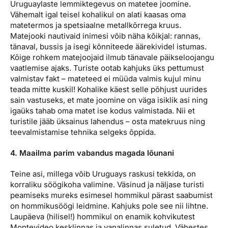
Uruguaylaste lemmiktegevus on matetee joomine.
Vähemalt igal teisel kohalikul on alati kaasas oma
matetermos ja spetsiaalne metallkõrrega kruus.
Matejooki nautivaid inimesi võib näha kõikjal: rannas,
tänaval, bussis ja isegi kõnniteede äärekividel istumas.
Kõige rohkem matejoojaid ilmub tänavale päikseloojangu
vaatlemise ajaks. Turiste ootab kahjuks üks pettumust
valmistav fakt – mateteed ei müüda valmis kujul minu
teada mitte kuskil! Kohalike käest selle põhjust uurides
sain vastuseks, et mate joomine on väga isiklik asi ning
igaüks tahab oma matet ise kodus valmistada. Nii et
turistile jääb üksainus lahendus – osta matekruus ning
teevalmistamise tehnika selgeks õppida.
4. Maailma parim vabandus magada lõunani
Teine asi, millega võib Uruguays raskusi tekkida, on
korraliku söögikoha valimine. Väsinud ja näljase turisti
peamiseks mureks esimesel hommikul pärast saabumist
on hommikusöögi leidmine. Kahjuks pole see nii lihtne.
Laupäeva (hilisel!) hommikul on enamik kohvikutest
Montevideo kesklinnas ja vanalinnas suletud. Vähestes