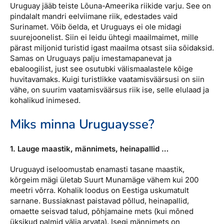
Uruguay jääb teiste Lõuna-Ameerika riikide varju. See on
pindalalt mandri eelviimane riik, edestades vaid
Surinamet. Võib öelda, et Uruguays ei ole midagi
suurejoonelist. Siin ei leidu ühtegi maailmaimet, mille
pärast miljonid turistid igast maailma otsast siia sõidaksid.
Samas on Uruguays palju imestamapanevat ja
ebaloogilist, just see osutubki välismaalastele kõige
huvitavamaks. Kuigi turistlikke vaatamisväärsusi on siin
vähe, on suurim vaatamisväärsus riik ise, selle elulaad ja
kohalikud inimesed.
Miks minna Uruguaysse?
1. Lauge maastik, männimets, heinapallid …
Uruguayd iseloomustab enamasti tasane maastik,
kõrgeim mägi ületab Suurt Munamäge vähem kui 200
meetri võrra. Kohalik loodus on Eestiga uskumatult
sarnane. Bussiaknast paistavad põllud, heinapallid,
omaette seisvad talud, põhjamaine mets (kui mõned
üksikud palmid välja arvata). Isegi männimets on