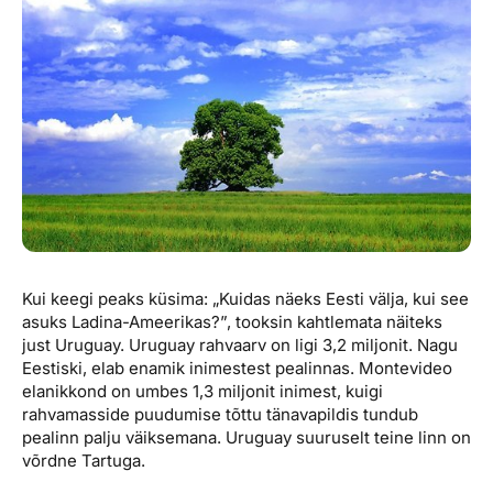
Reisitarvete e-pood
Meist
Kuldkaart
Ettevõttest, kontaktid, reisikonsultandi teenus, tule
Airalo eSIM
Platinum Club
tööle, uudised...
Reisija meelespea
Püsisoodustused
Ettevõttest
Boonuspunktid
Kontaktid
Reisikonsultandi teenus
Tule tööle
Uudised
Kui keegi peaks küsima: „Kuidas näeks Eesti välja, kui see
asuks Ladina-Ameerikas?”, tooksin kahtlemata näiteks
just Uruguay. Uruguay rahvaarv on ligi 3,2 miljonit. Nagu
Eestiski, elab enamik inimestest pealinnas. Montevideo
elanikkond on umbes 1,3 miljonit inimest, kuigi
rahvamasside puudumise tõttu tänavapildis tundub
pealinn palju väiksemana. Uruguay suuruselt teine linn on
võrdne Tartuga.