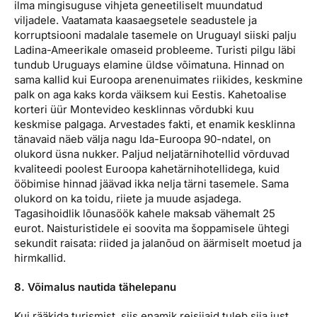
ilma mingisuguse vihjeta geneetiliselt muundatud
viljadele. Vaatamata kaasaegsetele seadustele ja
korruptsiooni madalale tasemele on Uruguayl siiski palju
Ladina-Ameerikale omaseid probleeme. Turisti pilgu läbi
tundub Uruguays elamine üldse võimatuna. Hinnad on
sama kallid kui Euroopa arenenuimates riikides, keskmine
palk on aga kaks korda väiksem kui Eestis. Kahetoalise
korteri üür Montevideo kesklinnas võrdubki kuu
keskmise palgaga. Arvestades fakti, et enamik kesklinna
tänavaid näeb välja nagu Ida-Euroopa 90-ndatel, on
olukord üsna nukker. Paljud neljatärnihotellid võrduvad
kvaliteedi poolest Euroopa kahetärnihotellidega, kuid
ööbimise hinnad jäävad ikka nelja tärni tasemele. Sama
olukord on ka toidu, riiete ja muude asjadega.
Tagasihoidlik lõunasöök kahele maksab vähemalt 25
eurot. Naisturistidele ei soovita ma šoppamisele ühtegi
sekundit raisata: riided ja jalanõud on äärmiselt moetud ja
hirmkallid.
8. Võimalus nautida tähelepanu
Kui rääkida turismist, siis enamik reisijaid tuleb siia just