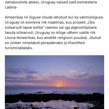
samasooliste abielu. Uruguay naised said esimestena
Ladina-
Ameerikas nii õiguse nõuda lahutust kui ka valimisõiguse.
Uruguay oli esimene riik maailmas, kus projekti „Üks
sülearvuti lapse kohta” raames sai iga algkooliõpilane
tasuta sülearvuti. Uruguay on kõige vähem usklik riik
Lõuna-Ameerikas, kus ametlik religioon puudub. Jõulud
on ümber nimetatud perepäevaks ja lihavõtted
turisminädalaks.