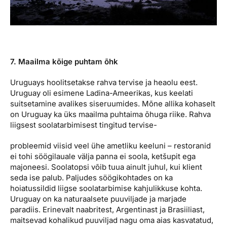
7. Maailma kõige puhtam õhk
Uruguays hoolitsetakse rahva tervise ja heaolu eest.
Uruguay oli esimene Ladina-Ameerikas, kus keelati
suitsetamine avalikes siseruumides. Mõne allika kohaselt
on Uruguay ka üks maailma puhtaima õhuga riike. Rahva
liigsest soolatarbimisest tingitud tervise-
probleemid viisid veel ühe ametliku keeluni – restoranid
ei tohi söögilauale välja panna ei soola, ketšupit ega
majoneesi. Soolatopsi võib tuua ainult juhul, kui klient
seda ise palub. Paljudes söögikohtades on ka
hoiatussildid liigse soolatarbimise kahjulikkuse kohta.
Uruguay on ka naturaalsete puuviljade ja marjade
paradiis. Erinevalt naabritest, Argentinast ja Brasiiliast,
maitsevad kohalikud puuviljad nagu oma aias kasvatatud,