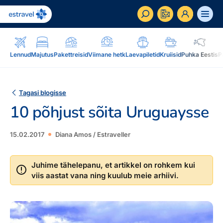
ET
RU
EN
Lennud
Majutus
Pakettreisid
Viimane hetk
Laevapiletid
Kruiisid
Puhka Eestis
P
Äriklient
Kuidas saada ärikliendiks, eelised, teenused...
Tagasi blogisse
10 põhjust sõita Uruguaysse
Inspiratsioon & blogi
Blogi, sihtkohad, podcastid, ajakiri, uudiskiri...
15.02.2017
Diana Amos / Estraveller
Reisidele lisaks
Blogi
Järelmaks, Estraveli kinkekaart, Airalo eSim,
Sihtkohad
Juhime tähelepanu, et artikkel on rohkem kui
reisikaubad.ee...
viis aastat vana ning kuulub meie arhiivi.
Podcastid
Lojaalsusprogramm
Järelmaks
Uudiskiri
Boonuspunktid, Kuldkaart, Platinum kaart...
Estraveli kinkekaart
Reisiajakiri Traveller