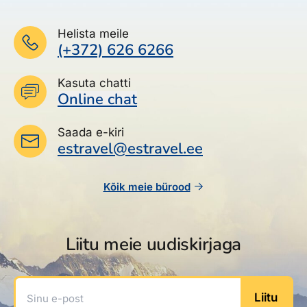
Helista meile
(+372) 626 6266
Kasuta chatti
Online chat
Saada e-kiri
estravel@estravel.ee
Kõik meie bürood
Liitu meie uudiskirjaga
Sinu e-post
Liitu