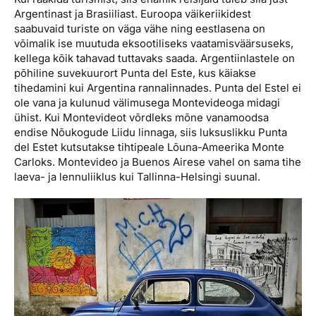
Argentinast ja Brasiiliast. Euroopa väikeriikidest
saabuvaid turiste on väga vähe ning eestlasena on
võimalik ise muutuda eksootiliseks vaatamisväärsuseks,
kellega kõik tahavad tuttavaks saada. Argentiinlastele on
põhiline suvekuurort Punta del Este, kus käiakse
tihedamini kui Argentina rannalinnades. Punta del Estel ei
ole vana ja kulunud välimusega Montevideoga midagi
ühist. Kui Montevideot võrdleks mõne vanamoodsa
endise Nõukogude Liidu linnaga, siis luksuslikku Punta
del Estet kutsutakse tihtipeale Lõuna-Ameerika Monte
Carloks. Montevideo ja Buenos Airese vahel on sama tihe
laeva- ja lennuliiklus kui Tallinna-Helsingi suunal.