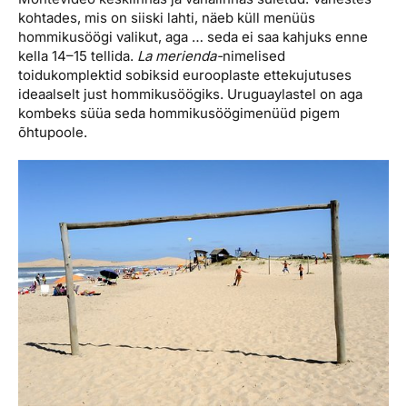
kohtades, mis on siiski lahti, näeb küll menüüs
hommikusöögi valikut, aga … seda ei saa kahjuks enne
kella 14–15 tellida.
La merienda-
nimelised
toidukomplektid sobiksid eurooplaste ettekujutuses
ideaalselt just hommikusöögiks. Uruguaylastel on aga
kombeks süüa seda hommikusöögimenüüd pigem
õhtupoole.