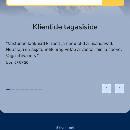
Klientide tagasiside
"Vastused laekusid kiiresti ja need olid arusaadavad.
Nõustaja on asjatundlik ning võtab arvesse reisija soove.
Väga abivalmis."
Uve
, 07.07.26
Jälgi meid