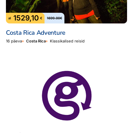
1529,10
al
€
1699.00€
Costa Rica Adventure
16 päeva
Costa Rica
Klassikalised reisid