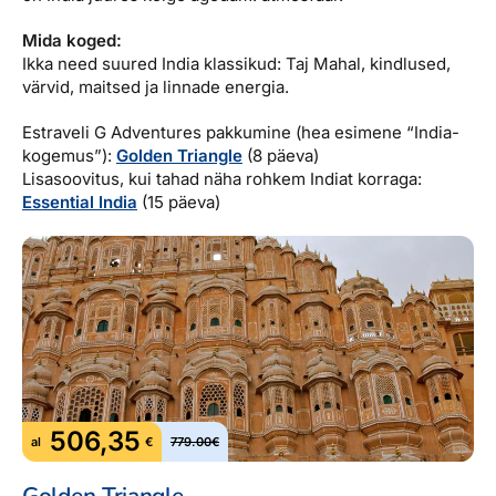
Mida koged:
Ikka need suured India klassikud: Taj Mahal, kindlused,
värvid, maitsed ja linnade energia.
Estraveli G Adventures pakkumine (hea esimene “India-
kogemus”):
Golden Triangle
(8 päeva)
Lisasoovitus, kui tahad näha rohkem Indiat korraga:
Essential India
(15 päeva)
506,35
al
€
779.00€
Golden Triangle