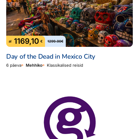
1169,10
al
€
1299.00€
Day of the Dead in Mexico City
6 päeva
Mehhiko
Klassikalised reisid