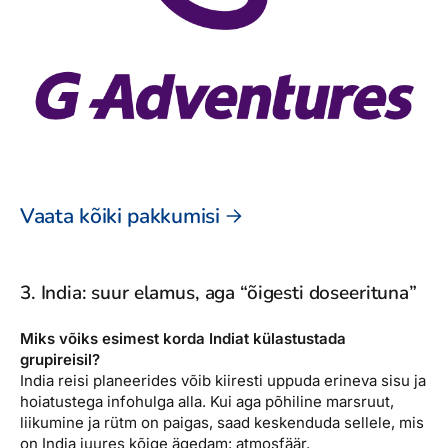
Vaata kõiki pakkumisi
3. India: suur elamus, aga “õigesti doseerituna”
Miks võiks esimest korda Indiat külastustada
grupireisil?
India reisi planeerides võib kiiresti uppuda erineva sisu ja
hoiatustega infohulga alla. Kui aga põhiline marsruut,
liikumine ja rütm on paigas, saad keskenduda sellele, mis
on India juures kõige ägedam: atmosfäär.