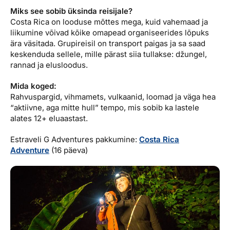
Miks see sobib üksinda reisijale?
Costa Rica on looduse mõttes mega, kuid vahemaad ja
liikumine võivad kõike omapead organiseerides lõpuks
ära väsitada. Grupireisil on transport paigas ja sa saad
keskenduda sellele, mille pärast siia tullakse: džungel,
rannad ja elusloodus.
Mida koged:
Rahvuspargid, vihmamets, vulkaanid, loomad ja väga hea
“aktiivne, aga mitte hull” tempo, mis sobib ka lastele
alates 12+ eluaastast.
Estraveli G Adventures pakkumine:
Costa Rica
Adventure
(16 päeva)