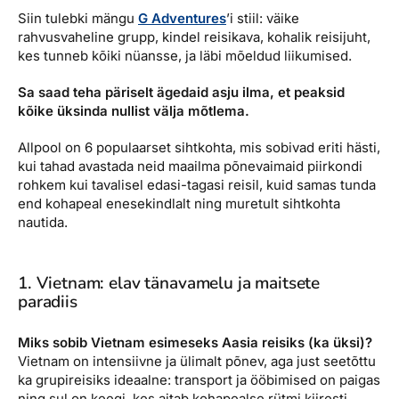
Siin tulebki mängu
G Adventures
’i stiil: väike
rahvusvaheline grupp, kindel reisikava, kohalik reisijuht,
kes tunneb kõiki nüansse, ja läbi mõeldud liikumised.
Sa saad teha päriselt ägedaid asju ilma, et peaksid
kõike üksinda nullist välja mõtlema.
Allpool on 6 populaarset sihtkohta, mis sobivad eriti hästi,
kui tahad avastada neid maailma põnevaimaid piirkondi
rohkem kui tavalisel edasi-tagasi reisil, kuid samas tunda
end kohapeal enesekindlalt ning muretult sihtkohta
nautida.
1. Vietnam: elav tänavamelu ja maitsete
paradiis
Miks sobib Vietnam esimeseks Aasia reisiks (ka üksi)?
Vietnam on intensiivne ja ülimalt põnev, aga just seetõttu
ka grupireisiks ideaalne: transport ja ööbimised on paigas
ning sul on keegi, kes aitab kohapealse rütmi kiiresti