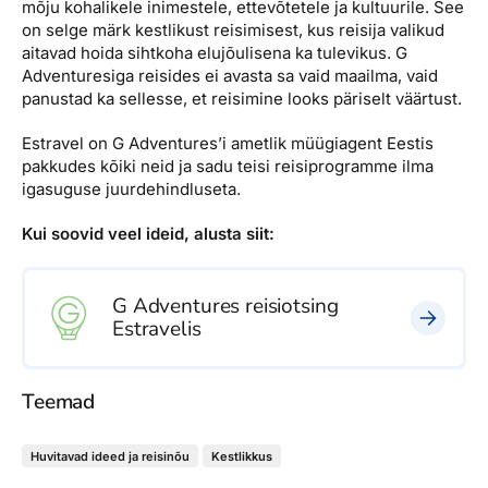
mõju kohalikele inimestele, ettevõtetele ja kultuurile. See
on selge märk kestlikust reisimisest, kus reisija valikud
aitavad hoida sihtkoha elujõulisena ka tulevikus. G
Adventuresiga reisides ei avasta sa vaid maailma, vaid
panustad ka sellesse, et reisimine looks päriselt väärtust.
Estravel on G Adventures’i ametlik müügiagent Eestis
pakkudes kõiki neid ja sadu teisi reisiprogramme ilma
igasuguse juurdehindluseta.
Kui soovid veel ideid, alusta siit:
G Adventures reisiotsing
Estravelis
Teemad
Huvitavad ideed ja reisinõu
Kestlikkus