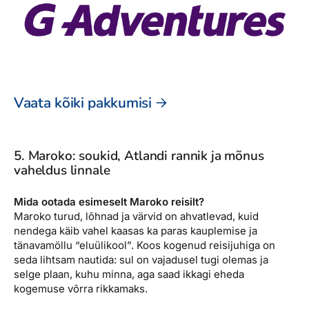
Vaata kõiki pakkumisi
5. Maroko: soukid, Atlandi rannik ja mõnus
vaheldus linnale
Mida ootada esimeselt Maroko reisilt?
Maroko turud, lõhnad ja värvid on ahvatlevad, kuid
nendega käib vahel kaasas ka paras kauplemise ja
tänavamöllu “eluülikool”. Koos kogenud reisijuhiga on
seda lihtsam nautida: sul on vajadusel tugi olemas ja
selge plaan, kuhu minna, aga saad ikkagi eheda
kogemuse võrra rikkamaks.