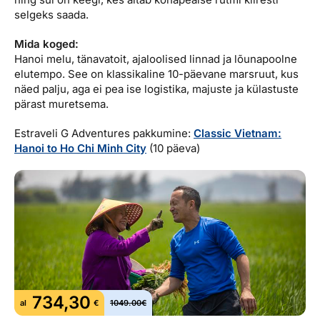
selgeks saada.
Mida koged:
Hanoi melu, tänavatoit, ajaloolised linnad ja lõunapoolne
elutempo. See on klassikaline 10-päevane marsruut, kus
näed palju, aga ei pea ise logistika, majuste ja külastuste
pärast muretsema.
Estraveli G Adventures pakkumine:
Classic Vietnam:
Hanoi to Ho Chi Minh City
(10 päeva)
734,30
al
€
1049.00€