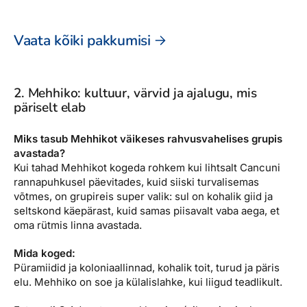
Vaata kõiki pakkumisi
2. Mehhiko: kultuur, värvid ja ajalugu, mis
päriselt elab
Miks tasub Mehhikot väikeses rahvusvahelises grupis
avastada?
Kui tahad Mehhikot kogeda rohkem kui lihtsalt Cancuni
rannapuhkusel päevitades, kuid siiski turvalisemas
võtmes, on grupireis super valik: sul on kohalik giid ja
seltskond käepärast, kuid samas piisavalt vaba aega, et
oma rütmis linna avastada.
Mida koged:
Püramiidid ja koloniaallinnad, kohalik toit, turud ja päris
elu. Mehhiko on soe ja külalislahke, kui liigud teadlikult.