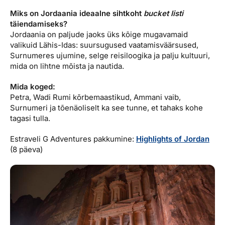
Miks on Jordaania ideaalne sihtkoht
bucket listi
täiendamiseks?
Jordaania on paljude jaoks üks kõige mugavamaid
valikuid Lähis-Idas: suursugused vaatamisväärsused,
Surnumeres ujumine, selge reisiloogika ja palju kultuuri,
mida on lihtne mõista ja nautida.
Mida koged:
Petra, Wadi Rumi kõrbemaastikud, Ammani vaib,
Surnumeri ja tõenäoliselt ka see tunne, et tahaks kohe
tagasi tulla.
Estraveli G Adventures pakkumine:
Highlights of Jordan
(8 päeva)