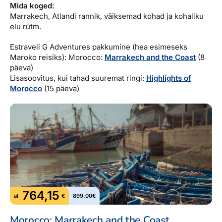
Mida koged:
Marrakech, Atlandi rannik, väiksemad kohad ja kohaliku
elu rütm.
Estraveli G Adventures pakkumine (hea esimeseks
Maroko reisiks): Morocco:
Marrakech and the Coast
(8
päeva)
Lisasoovitus, kui tahad suuremat ringi:
Highlights of
Morocco
(15 päeva)
764,15
al
€
899.00€
Morocco: Marrakech and the Coast