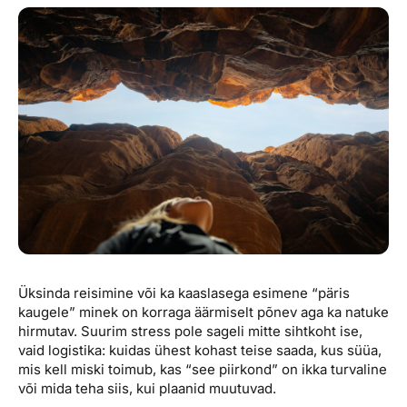
Reisitarvete e-pood
Meist
Kuldkaart
Ettevõttest, kontaktid, reisikonsultandi teenus, tule
Airalo eSIM
Platinum Club
tööle, uudised...
Reisija meelespea
Püsisoodustused
Ettevõttest
Boonuspunktid
Kontaktid
Reisikonsultandi teenus
Tule tööle
Uudised
Üksinda reisimine või ka kaaslasega esimene “päris
kaugele” minek on korraga äärmiselt põnev aga ka natuke
hirmutav. Suurim stress pole sageli mitte sihtkoht ise,
vaid logistika: kuidas ühest kohast teise saada, kus süüa,
mis kell miski toimub, kas “see piirkond” on ikka turvaline
või mida teha siis, kui plaanid muutuvad.