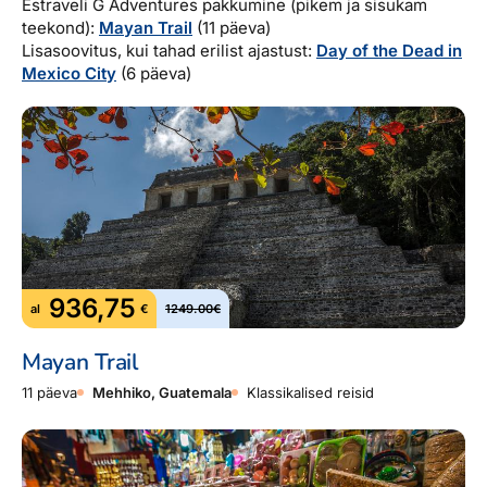
Estraveli G Adventures pakkumine (pikem ja sisukam
teekond):
Mayan Trail
(11 päeva)
Lisasoovitus, kui tahad erilist ajastust:
Day of the Dead in
Mexico City
(6 päeva)
936,75
al
€
1249.00€
Mayan Trail
11 päeva
Mehhiko, Guatemala
Klassikalised reisid