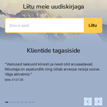
Liitu meie uudiskirjaga
Sinu e-post
Liitu
Klientide tagasiside
"Vastused laekusid kiiresti ja need olid arusaadavad.
Nõustaja on asjatundlik ning võtab arvesse reisija soove.
Väga abivalmis."
Uve
, 07.07.26