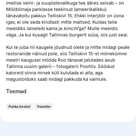
imelise veini- ja suupistevalikuga tee ääres seisab – on
Mööblimaja parklasse tekkinud (ameerikalikku)
tänavatoitu pakkuv Telliskivi 15. Ehkki interjöör on üsna
igav, ei ole seda kindlasti mitte maitsed. Kuidas teile
meeldiks lameleib kama ja
kimchi
’ga? Mulle meeldis
väga. Ja kui kusagil Tallinnas burgerit süüa, siis just seal.
Kui te juba nii kaugele jõudnud olete ja mitte midagi peale
restoranide näinud pole, siis Telliskivi 15-st mõnekümne
meetri kaugusel mööda Roo tänavat jalutades asub
Tallinna uusim galerii – fotogalerii Positiiv. Söödud
kaloreid sinna minek küll kulutada ei aita, aga
magustoiduks saab midagi pakkuda ka vaimule.
Teemad
Puhka Eestis!
Traveller