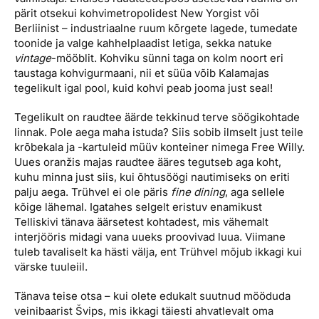
pärit otsekui kohvimetropolidest New Yorgist või
Berliinist – industriaalne ruum kõrgete lagede, tumedate
toonide ja valge kahhelplaadist letiga, sekka natuke
vintage
-mööblit. Kohviku sünni taga on kolm noort eri
taustaga kohvigurmaani, nii et süüa võib Kalamajas
tegelikult igal pool, kuid kohvi peab jooma just seal!
Tegelikult on raudtee äärde tekkinud terve söögikohtade
linnak. Pole aega maha istuda? Siis sobib ilmselt just teile
krõbekala ja -kartuleid müüv konteiner nimega Free Willy.
Uues oranžis majas raudtee ääres tegutseb aga koht,
kuhu minna just siis, kui õhtusöögi nautimiseks on eriti
palju aega. Trühvel ei ole päris
fine dining
, aga sellele
kõige lähemal. Igatahes selgelt eristuv enamikust
Telliskivi tänava äärsetest kohtadest, mis vähemalt
interjööris midagi vana uueks proovivad luua. Viimane
tuleb tavaliselt ka hästi välja, ent Trühvel mõjub ikkagi kui
värske tuuleiil.
Tänava teise otsa – kui olete edukalt suutnud mööduda
veinibaarist Švips, mis ikkagi täiesti ahvatlevalt oma