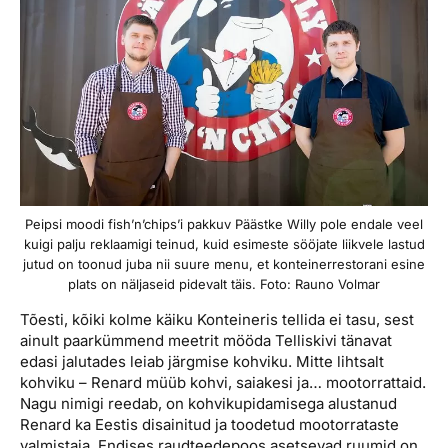
Peipsi moodi fish’n’chips’i pakkuv Päästke Willy pole endale veel
kuigi palju reklaamigi teinud, kuid esimeste sööjate liikvele lastud
jutud on toonud juba nii suure menu, et konteinerrestorani esine
plats on näljaseid pidevalt täis. Foto: Rauno Volmar
Tõesti, kõiki kolme käiku Konteineris tellida ei tasu, sest
ainult paarkümmend meetrit mööda Telliskivi tänavat
edasi jalutades leiab järgmise kohviku. Mitte lihtsalt
kohviku – Renard müüb kohvi, saiakesi ja… mootor­rattaid.
Nagu nimigi reedab, on kohviku­pidamisega alustanud
Renard ka Eestis disainitud ja toodetud mootorrataste
valmistaja. Endises raudteedepoos asetsevad ruumid on