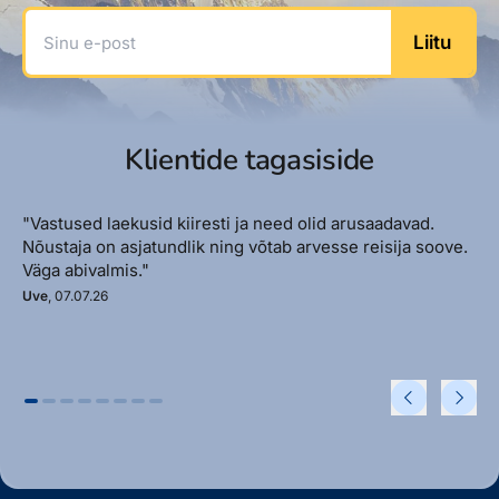
Sinu e-post
Liitu
Klientide tagasiside
"Vastused laekusid kiiresti ja need olid arusaadavad.
Nõustaja on asjatundlik ning võtab arvesse reisija soove.
Väga abivalmis."
Uve
, 07.07.26