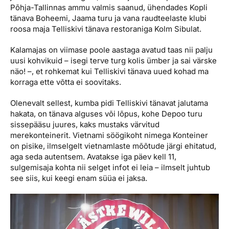
Põhja-Tallinnas ammu valmis saanud, ühendades Kopli
tänava Boheemi, Jaama turu ja vana raudteelaste klubi
roosa maja Telliskivi tänava restoraniga Kolm Sibulat.
Kalamajas on viimase poole aastaga avatud taas nii palju
uusi kohvikuid – isegi terve turg kolis ümber ja sai värske
näo! –, et rohkemat kui Tellis­kivi tänava uued kohad ma
korraga ette võtta ei soovitaks.
Olenevalt sellest, kumba pidi Telliskivi tänavat jalutama
hakata, on tänava alguses või lõpus, kohe Depoo turu
sissepääsu juures, kaks mustaks värvitud
merekonteinerit. Vietnami söögikoht nimega Konteiner
on pisike, ilmselgelt vietnamlaste mõõtude järgi ehitatud,
aga seda autentsem. Avatakse iga päev kell 11,
sulgemisaja kohta nii selget infot ei leia – ilmselt juhtub
see siis, kui keegi enam süüa ei jaksa.