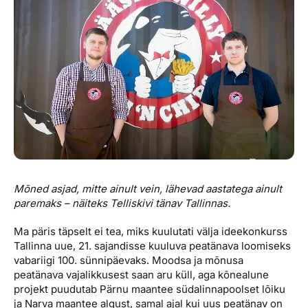
Reisitarvete e-pood
Meist
Kuldkaart
Ettevõttest, kontaktid, reisikonsultandi teenus, tule
Airalo eSIM
Platinum Club
tööle, uudised...
Reisija meelespea
Püsisoodustused
Ettevõttest
Boonuspunktid
Kontaktid
Reisikonsultandi teenus
Tule tööle
Uudised
Mõned asjad, mitte ainult vein, lähevad aastatega ainult
paremaks – näiteks Telliskivi tänav Tallinnas.
Ma päris täpselt ei tea, miks kuulutati välja ideekonkurss
Tallinna uue, 21. sajandisse kuuluva peatänava loomiseks
vabariigi 100. sünnipäevaks. Moodsa ja mõnusa
peatänava vajalikkusest saan aru küll, aga kõnealune
projekt puudutab Pärnu maantee süda­linnapoolset lõiku
ja Narva maantee algust, samal ajal kui uus peatänav on