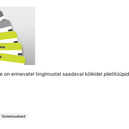
n erinevatel tingimustel saadaval kõikidel piletitüüpid
Turismiuudised