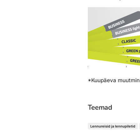
*Kuupäeva muutmine o
Teemad
Lennureisid ja lennupiletid