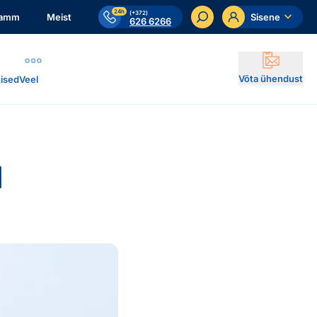
24h
(+372)
ramm
Meist
Sisene
626 6266
Võta ühendust
ised
Veel
d