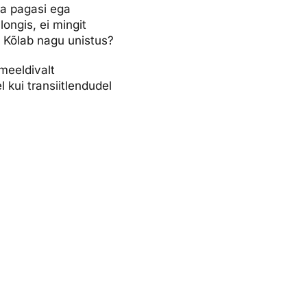
ma pagasi ega
ongis, ei mingit
! Kõlab nagu unistus?
 meeldivalt
 kui transiitlendudel