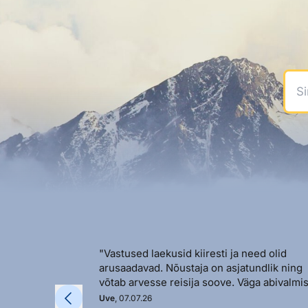
Sinu
"Vastused laekusid kiiresti ja need olid
arusaadavad. Nõustaja on asjatundlik ning
võtab arvesse reisija soove. Väga abivalmis
Uve
, 07.07.26