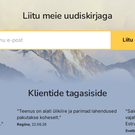
Liitu meie uudiskirjaga
 e-post
Liitu
Klientide tagasiside
"Teenus on alati ülikiire ja parimad lahendused
"Sai
pakutakse koheselt."
vaja
."
Estr
Regiina
, 22.06.26
Svetl