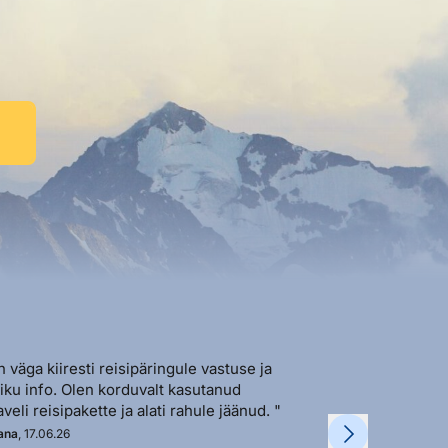
n väga kiiresti reisipäringule vastuse ja
"Sõbralik ja avat
liku info. Olen korduvalt kasutanud
vastutulek ja ki
aveli reisipakette ja alati rahule jäänud. "
soovi korral. "
ana
, 17.06.26
Kadi
, 11.06.26