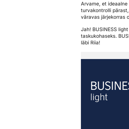
Arvame, et ideaalne 
turvakontrolli päras
väravas järjekorras 
Jah! BUSINESS light 
taskukohaseks. BUSIN
läbi Riia!