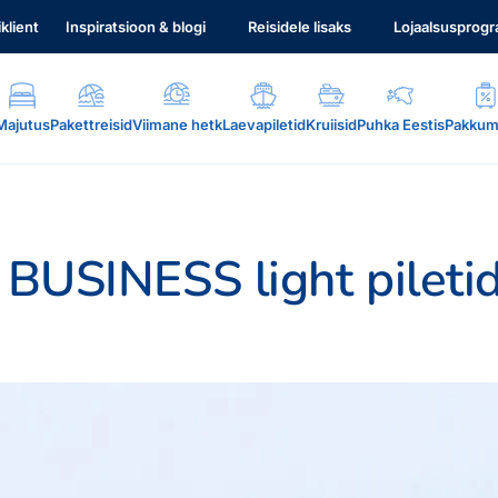
iklient
Inspiratsioon & blogi
Reisidele lisaks
Lojaalsusprog
Majutus
Pakettreisid
Viimane hetk
Laevapiletid
Kruiisid
Puhka Eestis
Pakkum
c BUSINESS light pileti
.