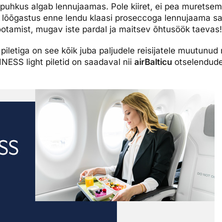
puhkus algab lennujaamas. Pole kiiret, ei pea muretse
t, lõõgastus enne lendu klaasi proseccoga lennujaama sal
ootamist, mugav iste pardal ja maitsev õhtusöök taevas
piletiga on see kõik juba paljudele reisijatele muutunud
ESS light piletid on saadaval nii
airBalticu
otselendudel