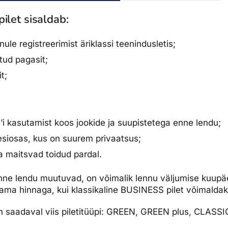
ilet sisaldab:
nule registreerimist äriklassi teenindusletis;
itud pagasit;
t;
i kasutamist koos jookide ja suupistetega enne lendu;
esiosas, kus on suurem privaatsus;
ja maitsvad toidud pardal.
enne lendu muutuvad, on võimalik lennu väljumise kuup
ama hinnaga, kui klassikaline BUSINESS pilet võimaldak
on saadaval viis piletitüüpi: GREEN, GREEN plus, CLASS