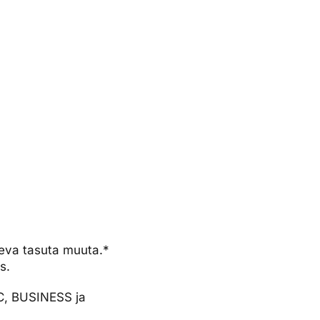
äeva tasuta muuta.*
s.
IC, BUSINESS ja