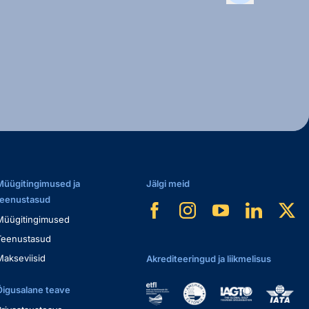
Müügitingimused ja
Jälgi meid
teenustasud
Müügitingimused
Teenustasud
Makseviisid
Akrediteeringud ja liikmelisus
Õigusalane teave