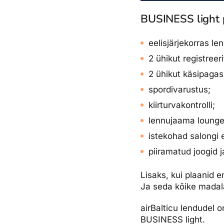
BUSINESS light p
eelisjärjekorras len
2 ühikut registreer
2 ühikut käsipagasi
spordivarustus;
kiirturvakontrolli;
lennujaama lounge’
istekohad salongi 
piiramatud joogid 
Lisaks, kui plaanid 
Ja seda kõike madal
airBalticu lendudel 
BUSINESS light.