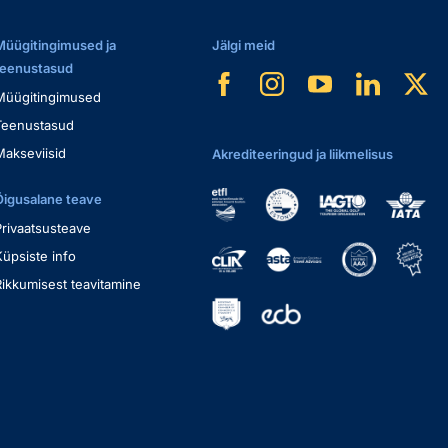
Müügitingimused ja
Jälgi meid
teenustasud
Müügitingimused
Teenustasud
Makseviisid
Akrediteeringud ja liikmelisus
Õigusalane teave
Privaatsusteave
Küpsiste info
Rikkumisest teavitamine