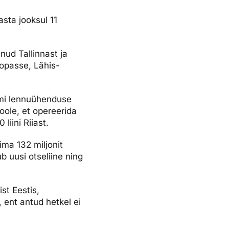
asta jooksul 11
nud Tallinnast ja
oopasse, Lähis-
kumi lennuühenduse
oole, et opereerida
liini Riiast.
ima 132 miljonit
b uusi otseliine ning
st Eestis,
, ent antud hetkel ei