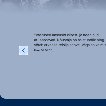
"Vastused laekusid kiiresti ja need olid
arusaadavad. Nõustaja on asjatundlik ning
võtab arvesse reisija soove. Väga abivalmis
Uve
, 07.07.26