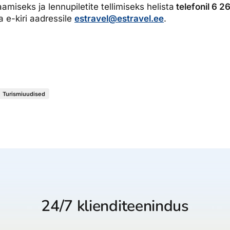
amiseks ja lennupiletite tellimiseks helista
telefonil 6 2
 e-kiri aadressile
estravel@estravel.ee
.
Turismiuudised
24/7 klienditeenindus