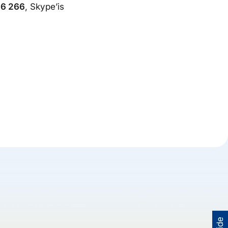
66 266
, Skype’is