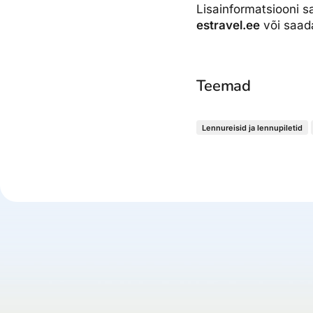
Lisainformatsiooni sa
estravel.ee
või saada
Teemad
Lennureisid ja lennupiletid