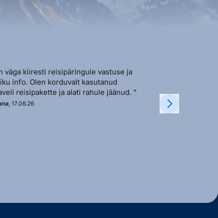
n väga kiiresti reisipäringule vastuse ja
"Sõbralik ja avat
liku info. Olen korduvalt kasutanud
vastutulek ja ki
aveli reisipakette ja alati rahule jäänud. "
soovi korral. "
ana
, 17.06.26
Kadi
, 11.06.26