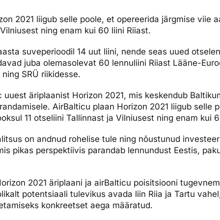
dised...
zon 2021 liigub selle poole, et opereerida järgmise viie a
a Vilniusest ning enam kui 60 liini Riiast.
aasta suveperioodil 14 uut liini, nende seas uued otselen
ndavad juba olemasolevat 60 lennuliini Riiast Lääne-Eur
ning SRÜ riikidesse.
ic uuest äriplaanist Horizon 2021, mis keskendub Balti
andamisele. AirBalticu plaan Horizon 2021 liigub selle p
oksul 11 otseliini Tallinnast ja Vilniusest ning enam kui 60 
alitsus on andnud rohelise tule ning nõustunud investeer
mis pikas perspektiivis parandab lennundust Eestis, paku
rizon 2021 äriplaani ja airBalticu poisitsiooni tugevnemi
ikalt potentsiaali tulevikus avada liin Riia ja Tartu vahel
ngetamiseks konkreetset aega määratud.