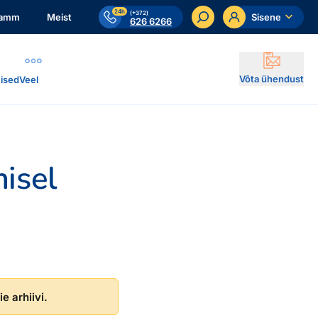
24h
(+372)
ramm
Meist
Sisene
626 6266
Võta ühendust
ised
Veel
misel
e arhiivi.