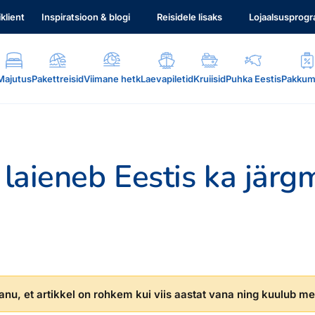
iklient
Inspiratsioon & blogi
Reisidele lisaks
Lojaalsusprog
Majutus
Pakettreisid
Viimane hetk
Laevapiletid
Kruiisid
Puhka Eestis
Pakkum
c laieneb Eestis ka järg
.
nu, et artikkel on rohkem kui viis aastat vana ning kuulub mei