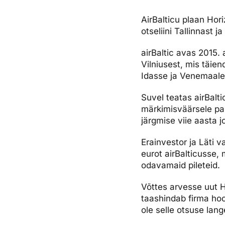
Ettevõttest, kontaktid, reisikonsultandi teenus, tule tööle, uu
Airalo eSIM
Platinum Club
AirBalticu plaan Hori
otseliini Tallinnast j
Reisija meelespea
Püsisoodustused
Ettevõttest
airBaltic avas 2015. 
Boonuspunktid
Kontaktid
Vilniusest, mis täie
Reisikonsultandi teenus
Idasse ja Venemaale 
Tule tööle
Suvel teatas airBalt
märkimisväärsele par
Uudised
järgmise viie aasta jo
Erainvestor ja Läti v
eurot airBalticusse, 
odavamaid pileteid.
Võttes arvesse uut Ho
taashindab firma hool
ole selle otsuse la