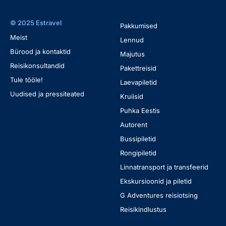
© 2025 Estravel
Pakkumised
Meist
Lennud
Bürood ja kontaktid
Majutus
Reisikonsultandid
Pakettreisid
Tule tööle!
Laevapiletid
Uudised ja pressiteated
Kruiisid
Puhka Eestis
Autorent
Bussipiletid
Rongipiletid
Linnatransport ja transfeerid
Ekskursioonid ja piletid
G Adventures reisiotsing
Reisikindlustus