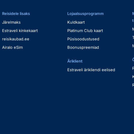
Reisidele lisaks
Lojaalsusprogramm
Järelmaks
Kuldkaart
Estraveli kinkekaart
Platinum Club kaart
reisikaubad.ee
Püsisoodustused
Airalo eSim
Boonuspreemiad
Äriklient
Estraveli ärikliendi eelised