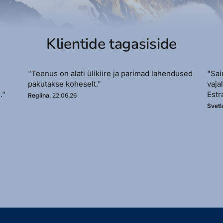
Klientide tagasiside
"Teenus on alati ülikiire ja parimad lahendused
"Sai
pakutakse koheselt."
vaja
."
Estr
Regiina
, 22.06.26
Svetl