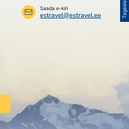
Tagasiside
Saada e-kiri
estravel@estravel.ee