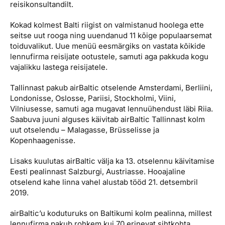
reisikonsultandilt.
Kokad kolmest Balti riigist on valmistanud hoolega ette
seitse uut rooga ning uuendanud 11 kõige populaarsemat
toiduvalikut. Uue menüü eesmärgiks on vastata kõikide
lennufirma reisijate ootustele, samuti aga pakkuda kogu
vajalikku lastega reisijatele.
Tallinnast pakub airBaltic otselende Amsterdami, Berliini,
Londonisse, Oslosse, Pariisi, Stockholmi, Viini,
Vilniusesse, samuti aga mugavat lennuühendust läbi Riia.
Saabuva juuni alguses käivitab airBaltic Tallinnast kolm
uut otselendu – Malagasse, Brüsselisse ja
Kopenhaagenisse.
Lisaks kuulutas airBaltic välja ka 13. otselennu käivitamise
Eesti pealinnast Salzburgi, Austriasse. Hooajaline
otselend kahe linna vahel alustab tööd 21. detsembril
2019.
airBaltic’u koduturuks on Baltikumi kolm pealinna, millest
lennufirma pakub rohkem kui 70 erinevat sihtkohta