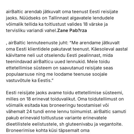
Reisitarvete e-pood
Meist
Kuldkaart
airBaltic arendab jätkuvalt oma teenust Eesti reisijate
Ettevõttest, kontaktid, reisikonsultandi teenus, tule
Airalo eSIM
Platinum Club
jaoks. Nüüdseks on Tallinnast algavatele lendudele
tööle, uudised...
võimalik tellida ka toitlustust valides 18 värske ja
Reisija meelespea
Püsisoodustused
tervisliku variandi vahel.
Zane Pab?rza
Ettevõttest
Boonuspunktid
, airBaltic lennuteenuste juht: “Me arendame jätkuvalt
Kontaktid
oma Eesti klientidele pakutavat teenust. Käesoleval aastal
käivitame neli uut otselendu Eesti pealinnast, mida
Reisikonsultandi teenus
teenindavad airBalticu uued lennukid. Meie toidu
Tule tööle
ettetellimise süsteem on saavutanud reisijate seas
populaarsuse ning me loodame teenuse soojale
Uudised
vastuvõtule ka Eestis.”
Eesti reisijate jaoks avame toidu ettetellimise süsteemi,
milles on 18 erinevat toiduvalikut. Oma toidutellimust on
võimalik esitada kas broneeringu teostamisel või
vähemalt 24 tundi enne lennu toimumist. airBaltic samuti
pakub erinevaid toitlustuse variante erinevatele
dieetilistele eelistustele, sh gluteenivabu ja vegantoite.
Broneerimise kohta küsi täpsemalt oma