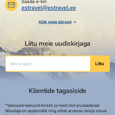
Saada e-kiri
estravel@estravel.ee
Kõik meie bürood
Liitu meie uudiskirjaga
Sinu e-post
Liitu
Klientide tagasiside
"Vastused laekusid kiiresti ja need olid arusaadavad.
Nõustaja on asjatundlik ning võtab arvesse reisija soove.