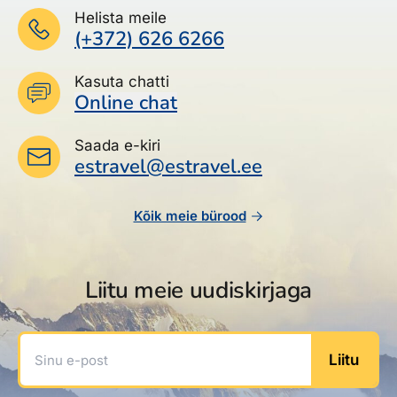
Helista meile
(+372) 626 6266
Kasuta chatti
Online chat
Saada e-kiri
estravel@estravel.ee
Kõik meie bürood
Liitu meie uudiskirjaga
Sinu e-post
Liitu