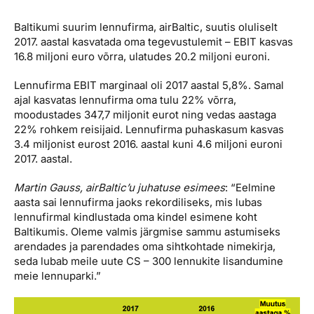
Reisitarvete e-pood
Meist
Kuldkaart
Baltikumi suurim lennufirma, airBaltic,
suutis oluliselt
Ettevõttest, kontaktid, reisikonsultandi teenus, tule
Airalo eSIM
Platinum Club
2017. aastal kasvatada oma tegevustulemit – EBIT kasvas
tööle, uudised...
16.8 miljoni euro võrra, ulatudes 20.2 miljoni euroni
.
Reisija meelespea
Püsisoodustused
Ettevõttest
Lennufirma EBIT marginaal oli 2017 aastal 5,8%. Samal
Boonuspunktid
ajal
kasvatas lennufirma oma tulu 22% võrra
,
Kontaktid
moodustades 347,7 miljonit eurot ning vedas aastaga
22% rohkem reisijaid. Lennufirma puhaskasum kasvas
Reisikonsultandi teenus
3.4 miljonist eurost 2016. aastal kuni 4.6 miljoni euroni
Tule tööle
2017. aastal.
Uudised
Martin Gauss, airBaltic’u juhatuse esimees
: “Eelmine
aasta sai lennufirma jaoks rekordiliseks, mis lubas
lennufirmal kindlustada oma kindel esimene koht
Baltikumis. Oleme valmis järgmise sammu astumiseks
arendades ja parendades oma sihtkohtade
nimekirja
,
seda lubab meile uute CS – 300 lennukite lisandumine
meie lennuparki.”