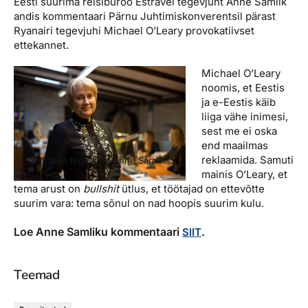
https://www.aripaev.ee/storyimage/EA/20180522/BOOK02/1
Eesti suurima reisibüroo Estravel tegevjuht Anne Samlik
Reisitarvete e-pood
Meist
Kuldkaart
andis kommentaari Pärnu Juhtimiskonverentsil pärast
Ettevõttest, kontaktid, reisikonsultandi teenus, tule
Ryanairi tegevjuhi Michael O’Leary provokatiivset
Airalo eSIM
Platinum Club
tööle, uudised...
ettekannet.
Reisija meelespea
Püsisoodustused
Michael O’Leary
Ettevõttest
noomis, et Eestis
Boonuspunktid
ja e-Eestis käib
Kontaktid
liiga vähe inimesi,
Reisikonsultandi teenus
sest me ei oska
end maailmas
Tule tööle
reklaamida. Samuti
Estraveli tegevjuht Anne Samlik.
mainis O’Leary, et
Uudised
tema arust on
bullshit
ütlus, et töötajad on ettevõtte
suurim vara: tema sõnul on nad hoopis suurim kulu.
Loe Anne Samliku kommentaari
.
SIIT
Teemad