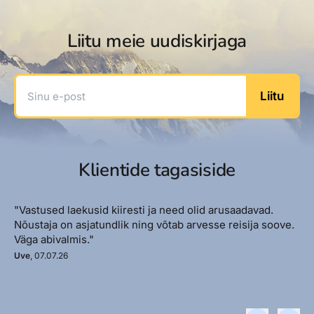
Liitu meie uudiskirjaga
Sinu e-post
Liitu
Klientide tagasiside
"Vastused laekusid kiiresti ja need olid arusaadavad.
Nõustaja on asjatundlik ning võtab arvesse reisija soove.
Väga abivalmis."
Uve
, 07.07.26