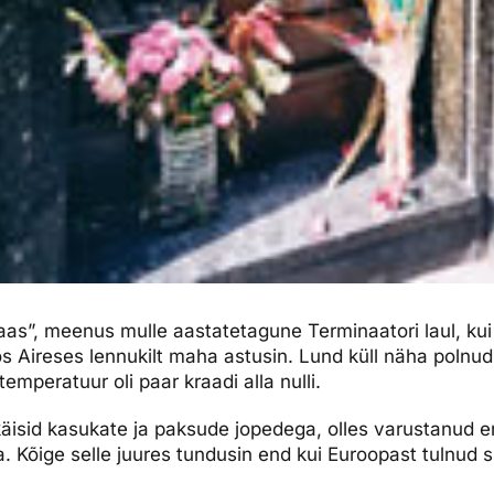
aas”, meenus mulle aastatetagune Terminaatori laul, kui
 Aireses lennukilt maha astusin. Lund küll näha polnud
 temperatuur oli paar kraadi alla nulli.
äisid kasukate ja paksude jopedega, olles varustanud e
ga. Kõige selle juures tundusin end kui Euroopast tulnud s