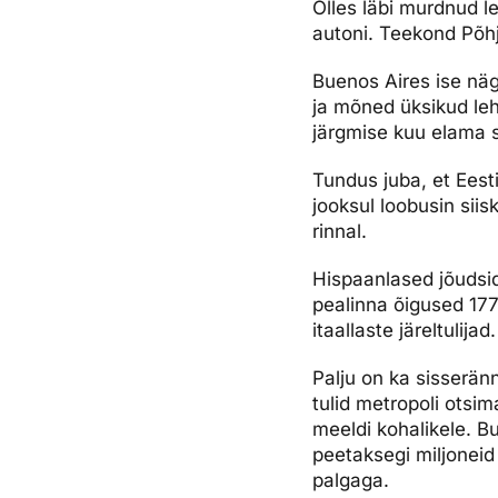
Olles läbi murdnud l
autoni. Teekond Põhj
Buenos Aires ise nä
ja mõned üksikud lehe
järgmise kuu elama s
Tundus juba, et Eest
jooksul loobusin siis
rinnal.
Hispaanlased jõudsid
pealinna õigused 1776
itaallaste järeltulijad.
Palju on ka sisserän
tulid metropoli otsi
meeldi kohalikele. 
peetaksegi miljoneid
palgaga.