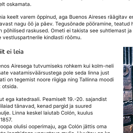
eelt oskamata.
ania keelt varem õppinud, aga Buenos Aireses räägitav er
tavast nagu öö ja päev. Tegusõnade pööramine, teatud 
n põhilised raskused. Ometi ei takista see suhtlemast j
 vestluspartnerile kindlasti rõõmu.
t ei leia
uenos Airesega tutvumiseks rohkem kui kolm-neli
ate vaatamisväärsustega pole seda linna just
iiati on tegemist noore riigiga ning Tallinna moodi
 otsida.
kut ega katedraali. Peamiselt 19.-20. sajandist
ilaiad tänavad, kenad pargid ja suured
ulje. Linna keskel laiutab Colón, kuulus
 1857.
roopa olulisi ooperimaju, aga Colón jättis oma