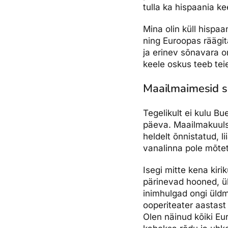
tulla ka hispaania k
Mina olin küll hispa
ning Euroopas räägi
ja erinev sõnavara o
keele oskus teeb teie
Maailmaimesid sii
Tegelikult ei kulu B
päeva. Maailmakuuls
heldelt õnnistatud, l
vanalinna pole mõtet
Isegi mitte kena kiri
pärinevad hooned, ül
inimhulgad ongi üldm
ooperiteater aastast
Olen näinud kõiki Eu