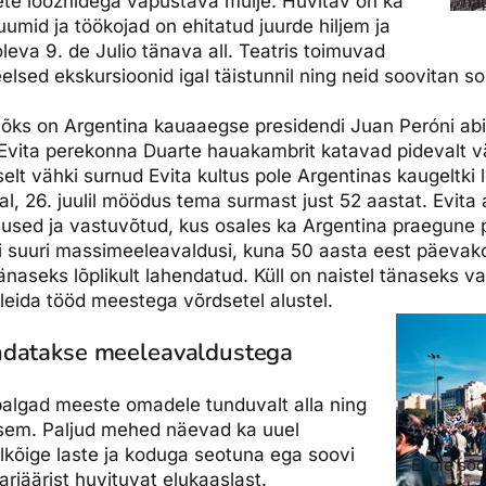
ete loozhidega vapustava mulje. Huvitav on ka
hau
ruumid ja töökojad on ehitatud juurde hiljem ja
oleva 9. de Julio tänava all. Teatris toimuvad
eelsed ekskursioonid igal täistunnil ning neid soovitan soo
tilõks on Argentina kauaaegse presidendi Juan Peróni ab
Evita perekonna Duarte hauakambrit katavad pidevalt vär
elt vähki surnud Evita kultus pole Argentinas kaugeltki
al, 26. juulil möödus tema surmast just 52 aastat. Evita 
used ja vastuvõtud, kus osales ka Argentina praegune 
i suuri massimeeleavaldusi, kuna 50 aasta eest päevako
änaseks lõplikult lahendatud. Küll on naistel tänaseks v
 leida tööd meestega võrdsetel alustel.
ndatakse meeleavaldustega
 palgad meeste omadele tunduvalt alla ning
lisem. Paljud mehed näevad ka uuel
eelkõige laste ja koduga seotuna ega soovi
Ei ole sõd
arjäärist huvituvat elukaaslast.