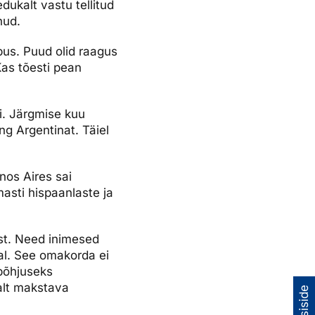
dukalt vastu tellitud
nud.
us. Puud olid raagus
Kas tõesti pean
di. Järgmise kuu
ng Argentinat. Täiel
nos Aires sai
masti hispaanlaste ja
ast. Need inimesed
aal. See omakorda ei
põhjuseks
alt makstava