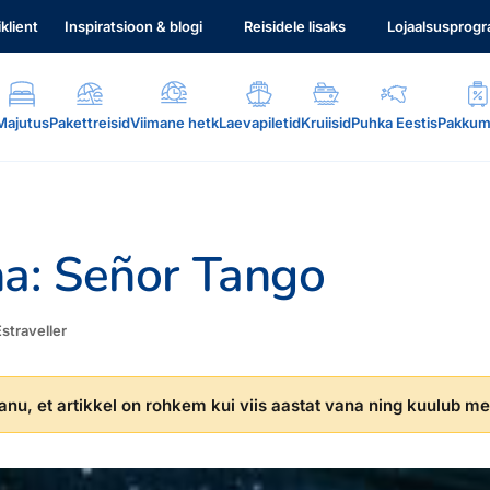
iklient
Inspiratsioon & blogi
Reisidele lisaks
Lojaalsusprog
Majutus
Pakettreisid
Viimane hetk
Laevapiletid
Kruiisid
Puhka Eestis
Pakkum
na: Señor Tango
Estraveller
.
nu, et artikkel on rohkem kui viis aastat vana ning kuulub mei