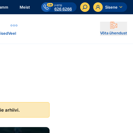
24h
(+372)
ramm
Meist
Sisene
626 6266
Võta ühendust
ised
Veel
e arhiivi.