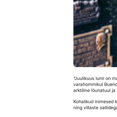
“Juulikuus lumi on m
varahommikul Buenos
arktiline lõunatuul ja
Kohalikud inimesed k
ning villaste sallide