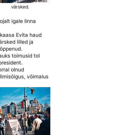
akambril on lilled alati
värsked.
jalt igale linna
ikaasa Evita haud
sked lilled ja
 lõppenud.
auks toimusid tol
president.
rral olnud
alimisõigus, võimalus
a, ei ole paraad, ei ole