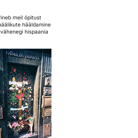
ineb meil õpitust
häälikute hääldamine
a vähenegi hispaania
Evita perekonna