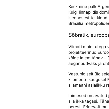
Keskmine palk Argen
Kuigi linnapildis do
iseenesest tekkinud v
Brasiilia metropolide
Sõbralik, euroop
Viimati mainitutega 
projekteerinud Euroo
kõige laiem tänav – 
aeganõudvaks ja oht
Vastupidiselt üldise
kilomeetri kaugusel M
siiamaani asjalikku r
Inimesed on avatud j
siia ikka tagasi. Tän
perest. Erinevalt mu