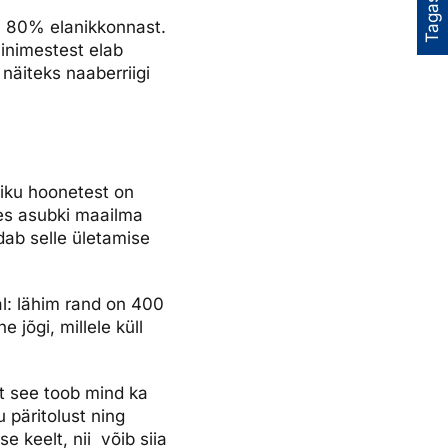
Tagasiside
i 80% elanikkonnast.
inimestest elab
 näiteks naaberriigi
miku hoonetest on
ses asubki maailma
dab selle ületamise
al: lähim rand on 400
 jõgi, millele küll
st see toob mind ka
u päritolust ning
 keelt, nii võib siia