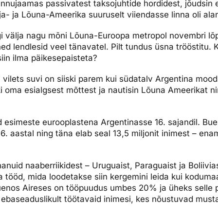
ennujaamas passivatest taksojuhtide hordidest, jõudsin e
a- ja Lõuna-Ameerika suuruselt viiendasse linna oli ala
gi välja nagu mõni Lõuna-Euroopa metropol novembri lõp
d lendlesid veel tänavatel. Pilt tundus üsna trööstitu. 
iin ilma päikesepaisteta?
i vilets suvi on siiski parem kui südatalv Argentina moo
ki oma esialgsest mõttest ja nautisin Lõuna Ameerikat ni
 esimeste eurooplastena Argentinasse 16. sajandil. Bue
. aastal ning täna elab seal 13,5 miljonit inimest – ena
nanuid naaberriikidest – Uruguaist, Paraguaist ja Boliivi
ma tööd, mida loodetakse siin kergemini leida kui kodum
Buenos Aireses on tööpuudus umbes 20% ja üheks selle 
 ebaseaduslikult töötavaid inimesi, kes nõustuvad must