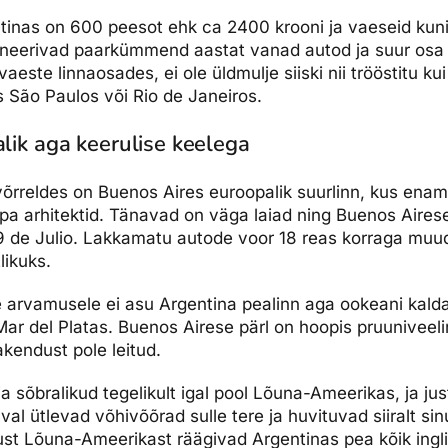
tinas on 600 peesot ehk ca 2400 krooni ja vaeseid kun
mineerivad paarkümmend aastat vanad autod ja suur osa 
aeste linnaosades, ei ole üldmulje siiski nii trööstitu kui
s São Paulos või Rio de Janeiros.
alik aga keerulise keelega
võrreldes on Buenos Aires euroopalik suurlinn, kus ena
pa arhitektid. Tänavad on väga laiad ning Buenos Aire
9 de Julio. Lakkamatu autode voor 18 reas korraga muu
likuks.
le arvamusele ei asu Argentina pealinn aga ookeani kald
ar del Platas. Buenos Airese pärl on hoopis pruuniveeline
akendust pole leitud.
a sõbralikud tegelikult igal pool Lõuna-Ameerikas, ja ju
aval ütlevad võhivõõrad sulle tere ja huvituvad siiralt sin
ust Lõuna-Ameerikast räägivad Argentinas pea kõik inglise