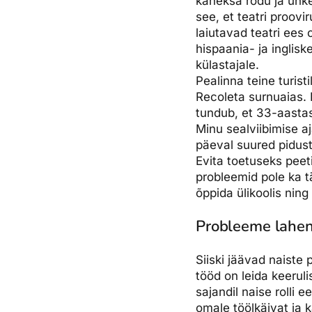
kaheksa rõdu ja uhk
see, et teatri proovi
laiutavad teatri ees 
hispaania- ja inglisk
külastajale.
Pealinna teine turis
Recoleta surnuaias. 
tundub, et 33-aastas
Minu sealviibimise aj
päeval suured pidust
Evita toetuseks peet
probleemid pole ka t
õppida ülikoolis ning
Probleeme lahe
Siiski jäävad naiste
tööd on leida keeru
sajandil naise rolli 
omale töölkäivat ja k