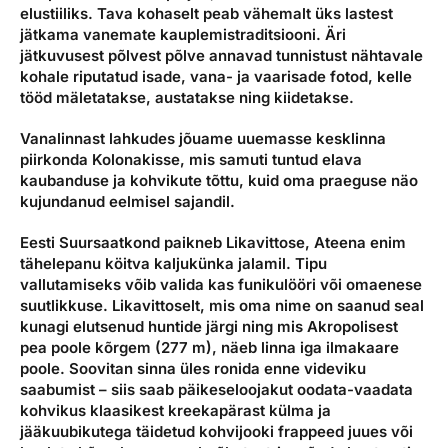
elustiiliks. Tava kohaselt peab vähemalt üks lastest
jätkama vanemate kauplemistraditsiooni. Äri
jätkuvusest põlvest põlve annavad tunnistust nähtavale
kohale riputatud isade, vana- ja vaarisade fotod, kelle
tööd mäletatakse, austatakse ning kiidetakse.
Vanalinnast lahkudes jõuame uuemasse kesklinna
piirkonda Kolonakisse, mis samuti tuntud elava
kaubanduse ja kohvikute tõttu, kuid oma praeguse näo
kujundanud eelmisel sajandil.
Eesti Suursaatkond paikneb Likavittose, Ateena enim
tähelepanu köitva kaljukünka jalamil. Tipu
vallutamiseks võib valida kas funikulööri või omaenese
suutlikkuse. Likavittoselt, mis oma nime on saanud seal
kunagi elutsenud huntide järgi ning mis Akropolisest
pea poole kõrgem (277 m), näeb linna iga ilmakaare
poole. Soovitan sinna üles ronida enne videviku
saabumist – siis saab päikeseloojakut oodata-vaadata
kohvikus klaasikest kreekapärast külma ja
jääkuubikutega täidetud kohvijooki frappeed juues või