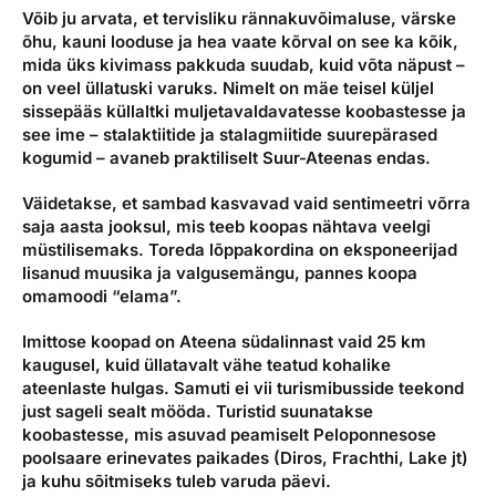
Võib ju arvata, et tervisliku rännakuvõimaluse, värske
õhu, kauni looduse ja hea vaate kõrval on see ka kõik,
mida üks kivimass pakkuda suudab, kuid võta näpust –
on veel üllatuski varuks. Nimelt on mäe teisel küljel
sissepääs küllaltki muljetavaldavatesse koobastesse ja
see ime – stalaktiitide ja stalagmiitide suurepärased
kogumid – avaneb praktiliselt Suur-Ateenas endas.
Väidetakse, et sambad kasvavad vaid sentimeetri võrra
saja aasta jooksul, mis teeb koopas nähtava veelgi
müstilisemaks. Toreda lõppakordina on eksponeerijad
lisanud muusika ja valgusemängu, pannes koopa
omamoodi “elama”.
Imittose koopad on Ateena südalinnast vaid 25 km
kaugusel, kuid üllatavalt vähe teatud kohalike
ateenlaste hulgas. Samuti ei vii turismibusside teekond
just sageli sealt mööda. Turistid suunatakse
koobastesse, mis asuvad peamiselt Peloponnesose
poolsaare erinevates paikades (Diros, Frachthi, Lake jt)
ja kuhu sõitmiseks tuleb varuda päevi.