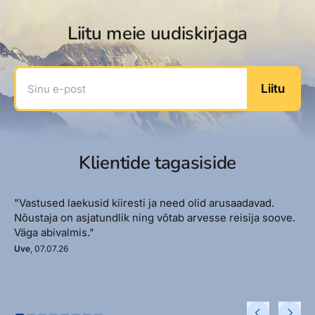
Liitu meie uudiskirjaga
Sinu e-post
Liitu
Klientide tagasiside
"Vastused laekusid kiiresti ja need olid arusaadavad.
Nõustaja on asjatundlik ning võtab arvesse reisija soove.
Väga abivalmis."
Uve
, 07.07.26