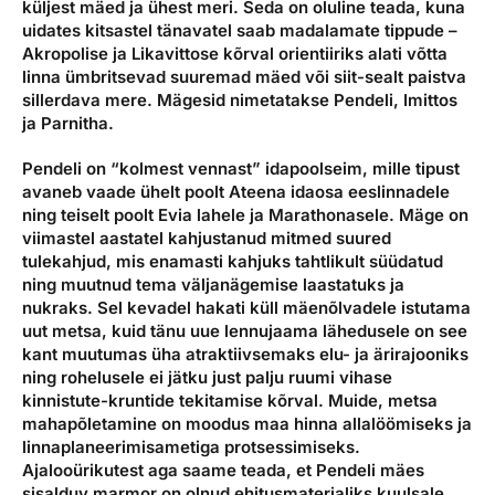
küljest mäed ja ühest meri. Seda on oluline teada, kuna
uidates kitsastel tänavatel saab madalamate tippude –
Akropolise ja Likavittose kõrval orientiiriks alati võtta
linna ümbritsevad suuremad mäed või siit-sealt paistva
sillerdava mere. Mägesid nimetatakse Pendeli, Imittos
ja Parnitha.
Pendeli on “kolmest vennast” idapoolseim, mille tipust
avaneb vaade ühelt poolt Ateena idaosa eeslinnadele
ning teiselt poolt Evia lahele ja Marathonasele. Mäge on
viimastel aastatel kahjustanud mitmed suured
tulekahjud, mis enamasti kahjuks tahtlikult süüdatud
ning muutnud tema väljanägemise laastatuks ja
nukraks. Sel kevadel hakati küll mäenõlvadele istutama
uut metsa, kuid tänu uue lennujaama lähedusele on see
kant muutumas üha atraktiivsemaks elu- ja ärirajooniks
ning rohelusele ei jätku just palju ruumi vihase
kinnistute-kruntide tekitamise kõrval. Muide, metsa
mahapõletamine on moodus maa hinna allalöömiseks ja
linnaplaneerimisametiga protsessimiseks.
Ajalooürikutest aga saame teada, et Pendeli mäes
sisalduv marmor on olnud ehitusmaterjaliks kuulsale