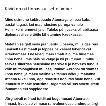
Kivid on nii linnas kui selle ümber
Minu esimene kokkupuude Ateenaga oli pea kaks
aastat tagasi, kui maandusime perega vanale
Hellinikoni lennuväljale. Tuleku põhjuseks oli abikaasa
diplomaatilisele tööle lähetamine Kreekasse.
Mäletan selgelt seda jaanuarikuu päeva, mil algas reis
lumiselt Eestimaalt ja lõppes päikesest lõkendaval
Kreekamaal. Eneselegi märkamatult olime tiirlemas
linna kohal, mis näis nii valge ja nii puutumatu, mille
servas sillerdas helesinine merevesi ja hetkeks tundus
kõik mütoloogiliselt muinasjutuline: Akropol turritamas
linna kohal ja mäed vallina kaitsmas võidujumalanna
Athena Nike linna, aga reaalsus koputas õlale kohe, kui
lennukist maale astusime. Algamas oli uus avastusretk
lõunamaa elu soppidesse.
Järgnevalt mõned isiklikud kogemused Ateenast,
linnast, kus elab viimase rahvaloenduse andmete järgi