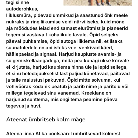
tegi siinne
autoderohkus,
liiklusmüra, pidevad ummikud ja saastunud õhk meele
nukraks ja ringiliikumise veidi närviliseks, kuid mõne
aja möödudes leiad end samast elurütmist ja planeerid
tegemisi vastavalt kohalikule tavale. Õpid selgeks
päeval puhkamise, õpid autoga liiklema nii, et lisaks
suunatuledele on abilisteks veel vehkivad käed,
häälepaelad ja signaal. Harjud kaupluste avamis- ja
sulgemiskellaaegadega, mida pea kunagi ukse kõrvale
ei kirjutata, harjud kauplema hinna üle ja lepid sellega,
et sinu heledajuukselist last paljud kõnetavad, paitavad
ja talle maiustusi pakuvad. Õpid mitte solvuma, kui
võhivõõras kodanik peatub ja pärib nime ja päritolu või
millega tegelevad sinu vanemad. Kreeklane on
harjunud suhtlema, mis ongi tema peamine päeva
tegevus ja huvi.
Ateenat ümbritseb kolm mäge
Ateena linna Atika poolsaarel ümbritsevad kolmest