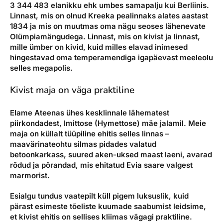
3 344 483 elanikku ehk umbes samapalju kui Berliinis.
Linnast, mis on olnud Kreeka pealinnaks alates aastast
1834 ja mis on muutmas oma nägu seoses lähenevate
Olümpiamängudega. Linnast, mis on kivist ja linnast,
mille ümber on kivid, kuid milles elavad inimesed
hingestavad oma temperamendiga igapäevast meeleolu
selles megapolis.
Kivist maja on väga praktiline
Elame Ateenas ühes kesklinnale lähematest
piirkondadest, Imittose (Hymettose) mäe jalamil. Meie
maja on küllalt tüüpiline ehitis selles linnas –
maavärinateohtu silmas pidades valatud
betoonkarkass, suured aken-uksed maast laeni, avarad
rõdud ja põrandad, mis ehitatud Evia saare valgest
marmorist.
Esialgu tundus vaatepilt küll pigem luksuslik, kuid
pärast esimeste tõeliste kuumade saabumist leidsime,
et kivist ehitis on sellises kliimas vägagi praktiline.