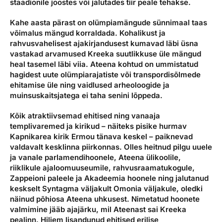
staadionile joostes või jalutades tiir peale tehakse.
Kahe aasta pärast on olümpiamängude sünnimaal taas
võimalus mängud korraldada. Kohalikust ja
rahvusvahelisest ajakirjandusest kumavad läbi üsna
vastakad arvamused Kreeka suutlikkuse üle mängud
heal tasemel läbi viia. Ateena kohtud on ummistatud
hagidest uute olümpiarajatiste või transpordisõlmede
ehitamise üle ning vaidlused arheoloogide ja
muinsuskaitsjatega ei taha senini lõppeda.
Kõik atraktiivsemad ehitised ning vanaaja
templivaremed ja kirikud – näiteks pisike hurmav
Kapnikarea kirik Ermou tänava keskel – paiknevad
valdavalt kesklinna piirkonnas. Olles heitnud pilgu uuele
ja vanale parlamendihoonele, Ateena ülikoolile,
riiklikule ajaloomuuseumile, rahvusraamatukogule,
Zappeioni paleele ja Akadeemia hoonele ning jalutanud
keskselt Syntagma väljakult Omonia väljakule, oledki
näinud põhiosa Ateena uhkusest. Nimetatud hoonete
valmimine jääb ajajärku, mil Ateenast sai Kreeka
pealinn. Hiljem lisandunud ehitised erilise