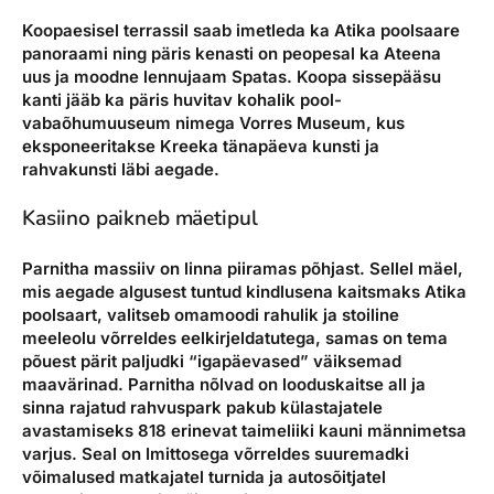
Koopaesisel terrassil saab imetleda ka Atika poolsaare
panoraami ning päris kenasti on peopesal ka Ateena
uus ja moodne lennujaam Spatas. Koopa sissepääsu
kanti jääb ka päris huvitav kohalik pool-
vabaõhumuuseum nimega Vorres Museum, kus
eksponeeritakse Kreeka tänapäeva kunsti ja
rahvakunsti läbi aegade.
Kasiino paikneb mäetipul
Parnitha massiiv on linna piiramas põhjast. Sellel mäel,
mis aegade algusest tuntud kindlusena kaitsmaks Atika
poolsaart, valitseb omamoodi rahulik ja stoiline
meeleolu võrreldes eelkirjeldatutega, samas on tema
põuest pärit paljudki “igapäevased” väiksemad
maavärinad. Parnitha nõlvad on looduskaitse all ja
sinna rajatud rahvuspark pakub külastajatele
avastamiseks 818 erinevat taimeliiki kauni männimetsa
varjus. Seal on Imittosega võrreldes suuremadki
võimalused matkajatel turnida ja autosõitjatel