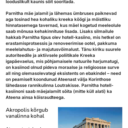
looduslikult kaunis sõit sooritada.
Parnitha mäe jalamil ja lähemas ümbruses paiknevad
aga tosinad hea kohaliku kreeka köögi ja mõistliku
hinnatasemega tavernad, kus mäel kogetud meeleolule
saab mõnusa kehakinnituse lisada. Lisaks silmailule
hakkab Parnitha tipus olev hotell-kasiino, mis hetkel on
erastamisprotsessis ja renoveerimise ootel, pakkuma
meelelahutus- ja majutusvõimalust. Tänu kiriku suurele
autoriteedile ja aktiivsele poliitikale Kreeka
igapäevaelus, mis põhjamaisele natuurile harjumatugi,
on kasiinod olnud pideva moraalse ja religioosse surve
all ning olemasolevategi eksistents on ebakindel – need
on peamiselt koondunud Ateenast välja Korinthose
lähedasse rannikulinna Loutrakisse. Parnitha hotell-
kasiinoni saab mäejalamilt sõita (mitte küll alati) ka
Ateena ainsa köisraudteega.
Akropolis kõrgub
vanalinna kohal