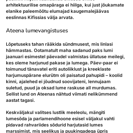
arhitektuurilise omapäraga ei hiilga, kui just jõukamate
elanike paleemõõtu elumajad kaugemalejäävas
eeslinnas Kifissias välja arvata.
Ateena lumevangistuses
Lõpetuseks tahan rääkida sündmusest, mis linlasi
hämmastas. Ootamatult maha sadanud paks lumi
jaanuari esimestel päevadel valmistas üllatuse meilegi,
kes oleme harjunud pakase ja lumega. Päev-paar ei
toimunud tänavatel eriti autoliiklust ja kreeklaste
harjumuspärane elurütm oli paisatud pahupidi – koolid
kinni, ajalehed ei jõudnud soovijateni, lennujaam
suletud, puud ja oksad lume raskuse all murdumas.
Sellist lund on Ateenas nähtud viimati nelikümmend
aastat tagasi.
Keskväljakul valitses lustlik meeleolu, mängiti
lumesõda ja parlamendihoone esisel väljakul vahti
pidavad rahvariides sõdurid harjutasid lumes
marssimist, mis seelikus ja puukingadega üpris