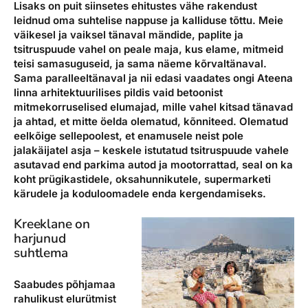
Lisaks on puit siinsetes ehitustes vähe rakendust
leidnud oma suhtelise nappuse ja kalliduse tõttu. Meie
väikesel ja vaiksel tänaval mändide, paplite ja
tsitruspuude vahel on peale maja, kus elame, mitmeid
teisi samasuguseid, ja sama näeme kõrvaltänaval.
Sama paralleeltänaval ja nii edasi vaadates ongi Ateena
linna arhitektuurilises pildis vaid betoonist
mitmekorruselised elumajad, mille vahel kitsad tänavad
ja ahtad, et mitte öelda olematud, kõnniteed. Olematud
eelkõige sellepoolest, et enamusele neist pole
jalakäijatel asja – keskele istutatud tsitruspuude vahele
asutavad end parkima autod ja mootorrattad, seal on ka
koht prügikastidele, oksahunnikutele, supermarketi
kärudele ja koduloomadele enda kergendamiseks.
Kreeklane on
harjunud
suhtlema
Saabudes põhjamaa
rahulikust elurütmist