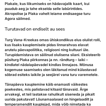
Plakale, kus liikumiseks on hädavajalik kaart, kui
puudub aeg ja tahe ekselda selle labürintides.
Akropolise ja Plaka vahelt leiame endisaegse turu
Agora säilmed.
Turutavad on endiselt au sees
Turg Vana-Kreekas omas ühiskondlikus elus olulist rolli,
kus lisaks kauplemisele pidas linnarahvas elavat
arutelu päevapoliitika, religiooni ning kultuuri üle.
Turupidamistava on säilinud olulisena siiani. Eksisteerib
püsiturg Plaka piirkonnas ja nn. rändturg – laiki –
kindlatel nädalapäevadel kindlas linnajaos. Mõnusa
kogemuse saamiseks olen läkitanud mind külastavad
sõbrad esiteks laikile ja seejärel vana turu varemetele.
Tänapäeva kauplemine käib enamasti väikestes
poekestes, mis palistavad kitsaid tänavaid. Ärge
arvakegi, et teil lastakse rahulikult siseneda ja pikalt
uurida pakutavat! Lõunamaalased on hingelaadilt ja
temperamendilt kauplejad, mida võib nimetada ka