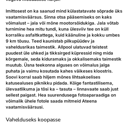
Imittosest on ka saanud mind külastatavate sõprade üks
vaatamisväärsus. Sinna otsa pääsemiseks on kaks
võimalust – jala või mõne mootorsõidukiga. Jala võtab
turnimine hea mitu tundi, kuna ülesviiv tee on küll
korraliku asfaltkattega, kuid käänuline ja kokku umbes
9 km tõusu. Teed kaunistab pilkupüüdev ja
vaheldusrikas taimestik. Allpool ulatuvad teistest
puudest üle uhked ja tikksirged küpressid ning mida
kõrgemale, seda kiduramaks ja okkalisemaks taimestik
muutub. Üsna teekonna alguses on võimalus jalga
puhata ja vaimu kosutada kahes väikeses kloostris.
Soovi korral saab hiljem mõnes lihtsakoelises
katusealuses piknikku pidada. Kõige fantastilisema,
ülevaatlikuma ja tõsi ka – tasuta – linnavaate saab just
sellest paigast. Hea suurendusega fotoaparaadiga on
võimalik ühele fotole saada mitmeid Ateena
vaatamisväärsusi.
Vahelduseks koopasse