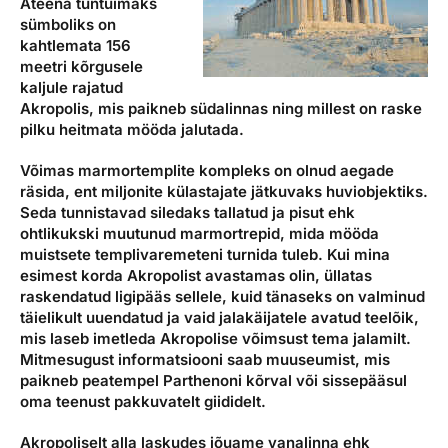
Ateena tuntuimaks
sümboliks on
kahtlemata 156
meetri kõrgusele
kaljule rajatud
Akropolis, mis paikneb südalinnas ning millest on raske
pilku heitmata mööda jalutada.
Võimas marmortemplite kompleks on olnud aegade
räsida, ent miljonite külastajate jätkuvaks huviobjektiks.
Seda tunnistavad siledaks tallatud ja pisut ehk
ohtlikukski muutunud marmortrepid, mida mööda
muistsete templivaremeteni turnida tuleb. Kui mina
esimest korda Akropolist avastamas olin, üllatas
raskendatud ligipääs sellele, kuid tänaseks on valminud
täielikult uuendatud ja vaid jalakäijatele avatud teelõik,
mis laseb imetleda Akropolise võimsust tema jalamilt.
Mitmesugust informatsiooni saab muuseumist, mis
paikneb peatempel Parthenoni kõrval või sissepääsul
oma teenust pakkuvatelt giididelt.
Akropoliselt alla laskudes jõuame vanalinna ehk