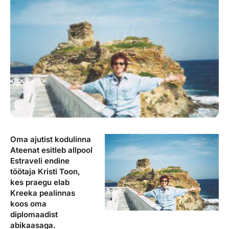
Reisitarvete e-pood
Meist
Kuldkaart
Ettevõttest, kontaktid, reisikonsultandi teenus, tule
Airalo eSIM
Platinum Club
tööle, uudised...
Reisija meelespea
Püsisoodustused
Ettevõttest
Boonuspunktid
Kontaktid
Reisikonsultandi teenus
Tule tööle
Uudised
Oma ajutist kodulinna
Ateenat esitleb allpool
Estraveli endine
töötaja Kristi Toon,
kes praegu elab
Kreeka pealinnas
koos oma
diplomaadist
abikaasaga.