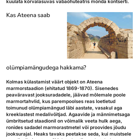
kuulata kõrvalasuvas vabaõhuteatris mõnda kontserti.
Kas Ateena saab
olümpiamängudega hakkama?
Kolmas külastamist väärt objekt on Ateena
marmorstaadion (ehitatud 1869-1870). Sisenedes
peaväravast jooksuradadele, jäävad mõlemale poole
marmortahvlid, kus parempoolses reas loetletud
toimunud olümpiamängud läbi aastate, vasakul aga
kreeklastest medalivõitjad. Agaavide ja männimetsaga
ümbritsetud staadionil on võimalik veeta hulk aega,
ronides sadadel marmorastmetel või proovides jõudu
jooksurajal. Heaks tavaks peetakse seda, kui muistsele