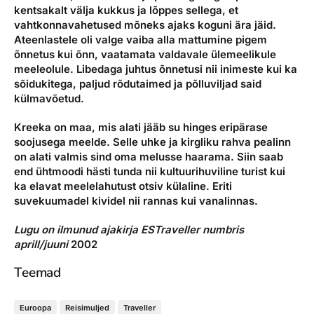
kentsakalt välja kukkus ja lõppes sellega, et
vahtkonnavahetused mõneks ajaks koguni ära jäid.
Ateenlastele oli valge vaiba alla mattumine pigem
õnnetus kui õnn, vaatamata valdavale ülemeelikule
meeleolule. Libedaga juhtus õnnetusi nii inimeste kui ka
sõidukitega, paljud rõdutaimed ja põlluviljad said
külmavõetud.
Kreeka on maa, mis alati jääb su hinges eripärase
soojusega meelde. Selle uhke ja kirgliku rahva pealinn
on alati valmis sind oma melusse haarama. Siin saab
end ühtmoodi hästi tunda nii kultuurihuviline turist kui
ka elavat meelelahutust otsiv külaline. Eriti
suvekuumadel kividel nii rannas kui vanalinnas.
Lugu on ilmunud ajakirja ESTraveller numbris
aprill/juuni
2002
Teemad
Euroopa
Reisimuljed
Traveller