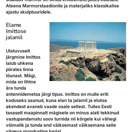
Ateena Marmorstaadionile ja materjaliks klassikalise
ajastu skulptuuridele.
Elame
Imittose
jalamil
Ulatuvuselt
järgmine Imittos
laiub uhkena
piirates linna
lõunast. Mägi,
mida on lihtne
ära tunda
antennidemetsa järgi tipus. Imittos on mulle eriti
koduseks saanud, kuna elan ta jalamil ja elutoa
akendest avaneb vaade osale sellest. Tulles Eesti
tasaselt maapinnalt mägisele on minus alati tekkinud
vastupandamatu soov turnida nii kõrgele kui vähegi
võimalik ja tunda end väiksemast väiksemana selle
vägeva moodustise harjal.