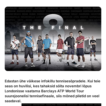
Reisitarvete e-pood
Meist
Kuldkaart
Ettevõttest, kontaktid, reisikonsultandi teenus, tule
Airalo eSIM
Platinum Club
tööle, uudised...
Reisija meelespea
Püsisoodustused
Ettevõttest
Boonuspunktid
Kontaktid
Reisikonsultandi teenus
Tule tööle
Uudised
Edastan ühe väikese infokillu tennisesõpradele. Kui teie
seas on huvilisi, kes tahaksid sõita novembri lõpus
Londonisse vaatama Barclays ATP World Tour
suurejoonelisi tennisefinaale, siis mõned piletid on veel
saadaval.