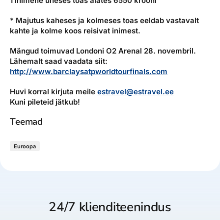
1 inimene üheses toas alates 6550 krooni
* Majutus kaheses ja kolmeses toas eeldab vastavalt
kahte ja kolme koos reisivat inimest.
Mängud toimuvad Londoni O2 Arenal 28. novembril.
Lähemalt saad vaadata siit:
http://www.barclaysatpworldtourfinals.com
Huvi korral kirjuta meile
estravel@estravel.ee
Kuni pileteid jätkub!
Teemad
Euroopa
24/7 klienditeenindus