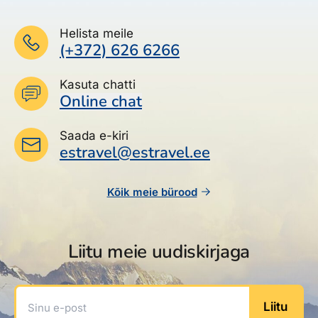
Helista meile
(+372) 626 6266
Kasuta chatti
Online chat
Saada e-kiri
estravel@estravel.ee
Kõik meie bürood
Liitu meie uudiskirjaga
Sinu e-post
Liitu