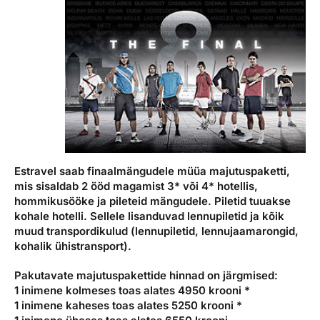
Estravel saab finaalmängudele müüa majutuspaketti,
mis sisaldab 2 ööd magamist 3* või 4* hotellis,
hommikusööke ja pileteid mängudele. Piletid tuuakse
kohale hotelli. Sellele lisanduvad lennupiletid ja kõik
muud transpordikulud (lennupiletid, lennujaamarongid,
kohalik ühistransport).
Pakutavate majutuspakettide hinnad on järgmised:
1 inimene kolmeses toas alates 4950 krooni *
1 inimene kaheses toas alates 5250 krooni *