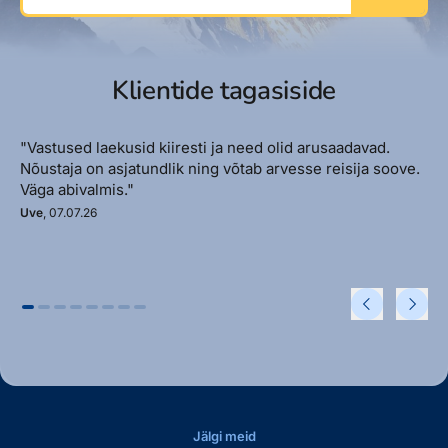
Klientide tagasiside
"Vastused laekusid kiiresti ja need olid arusaadavad.
Nõustaja on asjatundlik ning võtab arvesse reisija soove.
Väga abivalmis."
Uve
, 07.07.26
Jälgi meid