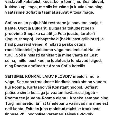
vastavalt kaksteist, kuus, kolm tonni jne. Seal üleval,
kuldse kupli taga, me siis istusime ja kuulasime ning
vaatasime Sofiat ja taamal asuvat Vitosa mäge.
Sofias on ka palju häid restorane ja soovitan soojalt
kahte, Ugot ja Bulgarit. Bulgaaria toitudest peab
proovima Shopska salatit ja Feta juustu, tarator’i
(jogurtist supp), kebaptche’d (hakklihast grillvorst) ja
häid punaseid veine. Kindlasti peaks ostma
roosiõlitooteid ja jalutama väga meeleolukal Naiste
turul. Söö kindlasti banitsa’t ja mine vaata ka Eesti
seina, millel eestikeelne luuletus ja lendavad luiged,
ning Rooma amfiteatrit Arena Sofia hotellis.
SEITSMEL KÜNKAL LAIUV PLOVDIV
meeldis mulle
väga. See vana traaklaste kindluse asukoht on vanem
kui Rooma, Kartaago või Konstantinoopol. Sofiast
pääseb sinna bussiga ja vaatamisväärsusi jagub –
Rooma tee ja Vana-Rooma elamu, Kreeka sambad ning
Türgi minaretid. Erilist tähelepanu väärivad mu meelest
neli kohta. Esiteks juba mainitud muistse traaklaste
linnuse Philippopolise varemed.Teiseks Plovdivi