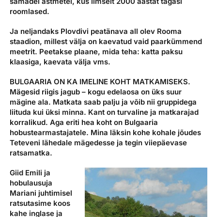
samadel astmetel, kus ilmselt 2000 aastat tagasi
roomlased.
Ja neljandaks Plovdivi peatänava all olev Rooma
staadion, millest välja on kaevatud vaid paarkümmend
meetrit. Peetakse plaane, mida teha: katta paksu
klaasiga, kaevata välja vms.
BULGAARIA ON KA IMELINE KOHT MATKAMISEKS.
Mägesid riigis jagub – kogu edelaosa on üks suur
mägine ala. Matkata saab palju ja võib nii gruppidega
liituda kui üksi minna. Kant on turvaline ja matkarajad
korralikud. Aga eriti hea koht on Bulgaaria
hobustearmastajatele. Mina läksin kohe kohale jõudes
Teteveni lähedale mägedesse ja tegin viiepäevase
ratsamatka.
Giid Emili ja
hobulausuja
Mariani juhtimisel
ratsutasime koos
kahe inglase ja