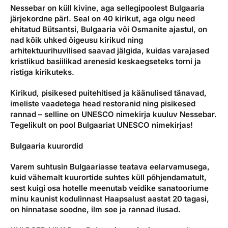
Nessebar on küll kivine, aga sellegipoolest Bulgaaria
järjekordne pärl. Seal on 40 kirikut, aga olgu need
ehitatud Bütsantsi, Bulgaaria või Osmanite ajastul, on
nad kõik uhked õigeusu kirikud ning
arhitektuurihuvilised saavad jälgida, kuidas varajased
kristlikud basiilikad arenesid keskaegseteks torni ja
ristiga kirikuteks.
Kirikud, pisikesed puitehitised ja käänulised tänavad,
imeliste vaadetega head restoranid ning pisikesed
rannad – selline on UNESCO nimekirja kuuluv Nessebar.
Tegelikult on pool Bulgaariat UNESCO nimekirjas!
Bulgaaria kuurordid
Varem suhtusin Bulgaariasse teatava eelarvamusega,
kuid vähemalt kuurortide suhtes küll põhjendamatult,
sest kuigi osa hotelle meenutab veidike sanatooriume
minu kaunist kodulinnast Haapsalust aastat 20 tagasi,
on hinnatase soodne, ilm soe ja rannad ilusad.