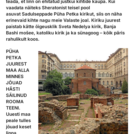
teada, et linn on ehitatud justkui kihtide kaupa. Kui
vaadata näiteks Sheratonist teisel pool
asuvat Sadulseppade Püha Petka kirikut, siis on näha
erinevaid kihte nagu meie Valaste joal. Kiriku juurest
paistab kätte õigeusklik Sveta Nedelya kirik, Banja
Bashi mošee, katoliku kirik ja ka sünagoog – kõik päris
rahulikult koos.
PÜHA
PETKA
JUUREST
MAA ALLA
MINNES
JÕUAD
HÄSTI
SÄILINUD
ROOMA
TEENI.
Uuesti maa
peale tulles
jõuad keset
linna