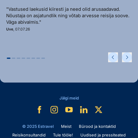
"Vastused laekusid kiiresti ja need olid arusaadavad.
Nõustaja on asjatundlik ning võtab arvesse reisija soove.
Väga abivalmis."
Uve
, 07.07.26
Jälgi meid
© 2025 Estravel
Meist
Bürood ja kontaktid
Reisikonsultandid
Tule tööle!
Uudised ja pressiteated