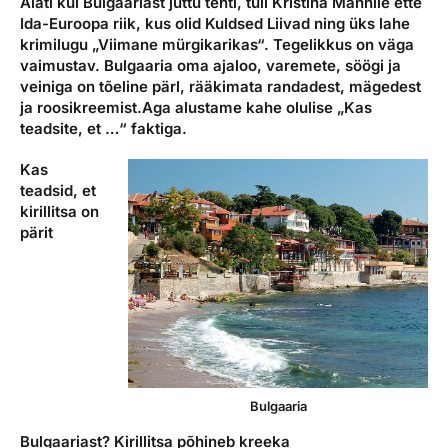
Alati kui Bulgaariast juttu tehti, tuli Kristina Männile ette
Reisitarvete e-pood
Meist
Kuldkaart
Ida-Euroopa
riik, kus olid Kuldsed Liivad ning üks lahe
Ettevõttest, kontaktid, reisikonsultandi teenus, tule
krimilugu „Viimane mürgikarikas“.
Tegelikkus on väga
Airalo eSIM
Platinum Club
tööle, uudised...
vaimustav. Bulgaaria oma ajaloo, varemete, söögi
ja
veiniga on tõeline pärl, rääkimata randadest, mägedest
Reisija meelespea
Püsisoodustused
ja roosikreemist.
Aga alustame kahe olulise „Kas
Ettevõttest
teadsite, et …“ faktiga.
Boonuspunktid
Kontaktid
Kas
Reisikonsultandi teenus
teadsid, et
kirillitsa on
Tule tööle
pärit
Uudised
Bulgaaria
Bulgaariast? Kirillitsa põhineb kreeka