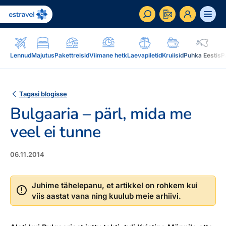
ET
RU
EN
Lennud
Majutus
Pakettreisid
Viimane hetk
Laevapiletid
Kruiisid
Puhka Eestis
P
Äriklient
Kuidas saada ärikliendiks, eelised, teenused...
Tagasi blogisse
Bulgaaria – pärl, mida me
Inspiratsioon & blogi
Blogi, sihtkohad, podcastid, ajakiri, uudiskiri...
veel ei tunne
Reisidele lisaks
Blogi
06.11.2014
Järelmaks, Estraveli kinkekaart, Airalo eSim,
Sihtkohad
reisikaubad.ee...
Podcastid
Juhime tähelepanu, et artikkel on rohkem kui
viis aastat vana ning kuulub meie arhiivi.
Lojaalsusprogramm
Järelmaks
Uudiskiri
Boonuspunktid, Kuldkaart, Platinum kaart...
Estraveli kinkekaart
Reisiajakiri Traveller