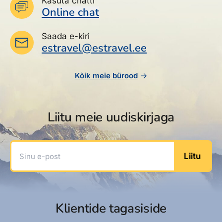
Kasuta chatti
Online chat
Saada e-kiri
estravel@estravel.ee
Kõik meie bürood
Liitu meie uudiskirjaga
Sinu e-post
Liitu
Klientide tagasiside