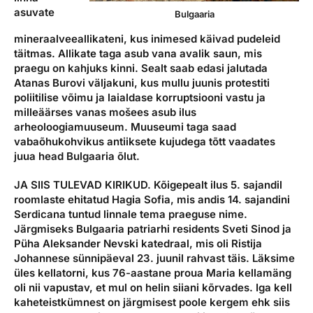
asuvate
Bulgaaria
mineraalveeallikateni, kus inimesed käivad pudeleid
täitmas. Allikate taga asub vana avalik saun, mis
praegu on kahjuks kinni. Sealt saab edasi jalutada
Atanas Burovi väljakuni, kus mullu juunis protestiti
poliitilise võimu ja laialdase korruptsiooni vastu ja
milleäärses vanas mošees asub ilus
arheoloogiamuuseum. Muuseumi taga saad
vabaõhukohvikus antiiksete kujudega tõtt vaadates
juua head Bulgaaria õlut.
JA SIIS TULEVAD KIRIKUD.
Kõigepealt ilus 5. sajandil
roomlaste ehitatud Hagia Sofia, mis andis 14. sajandini
Serdicana tuntud linnale tema praeguse nime.
Järgmiseks Bulgaaria patriarhi residents Sveti Sinod ja
Püha Aleksander Nevski katedraal, mis oli Ristija
Johannese sünnipäeval 23. juunil rahvast täis. Läksime
üles kellatorni, kus 76-aastane proua Maria kellamäng
oli nii vapustav, et mul on helin siiani kõrvades. Iga kell
kaheteistkümnest on järgmisest poole kergem ehk siis