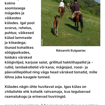
kolme
soomlasega
mägedes ja
väikestes
külades. Igal pool
avarus, rohelus,
puhtus; väikesed
külad lammaste
ja kitsedega;
lõunad kohalikes
Ratsaretk Bulgaarias
söögipaikades,
toiduks värsked
köögiviljad, karjuse salat, grillitud hakklihapallid ja -
rullid, lambakotletid või kana; mägiojad, roosi- ja
päevalillepõllud ning väga head värsked tomatid, mille
lõhna juba kaugele tunned.
Külades nägin ühte huvitavat asja. Igas külas on
chitalishte ehk kohalik rahvamaja, kus tegutsevad
raamatukogu ja erinevad huviringid.