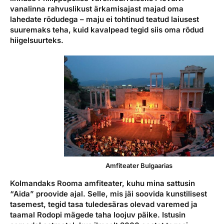
vanalinna rahvuslikust ärkamisajast majad oma
lahedate rõdudega – maju ei tohtinud teatud laiusest
suuremaks teha, kuid kavalpead tegid siis oma rõdud
hiigelsuurteks.
Amfiteater Bulgaarias
Kolmandaks Rooma amfiteater, kuhu mina sattusin
“Aida” proovide ajal. Selle, mis jäi soovida kunstilisest
tasemest, tegid tasa tuledesäras olevad varemed ja
taamal Rodopi mägede taha loojuv päike. Istusin