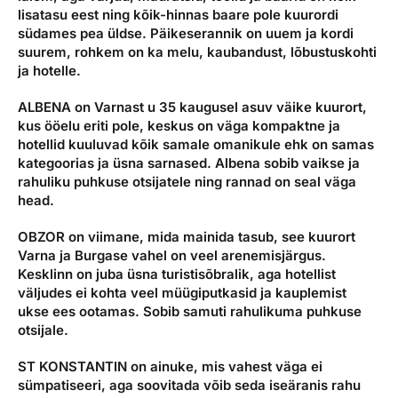
lisatasu eest ning kõik-hinnas baare pole kuurordi
südames pea üldse. Päikeserannik on uuem ja kordi
suurem, rohkem on ka melu, kaubandust, lõbustuskohti
ja hotelle.
ALBENA
on Varnast u 35 kaugusel asuv väike kuurort,
kus ööelu eriti pole, keskus on väga kompaktne ja
hotellid kuuluvad kõik samale omanikule ehk on samas
kategoorias ja üsna sarnased. Albena sobib vaikse ja
rahuliku puhkuse otsijatele ning rannad on seal väga
head.
OBZOR
on viimane, mida mainida tasub, see kuurort
Varna ja Burgase vahel on veel arenemisjärgus.
Kesklinn on juba üsna turistisõbralik, aga hotellist
väljudes ei kohta veel müügiputkasid ja kauplemist
ukse ees ootamas. Sobib samuti rahulikuma puhkuse
otsijale.
ST KONSTANTIN
on ainuke, mis vahest väga ei
sümpatiseeri, aga soovitada võib seda iseäranis rahu