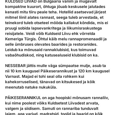
KULDSED LIIVAD
on Bulgaaria vanim ja mugavalt
kompaktne kuurort, õhtuga jõuab keskusele jalutades
kenasti mitu tiiru peale teha. Hotellid asetsevad järjest
mitmel liinil alates rannast, seega tuleb arvestada, et
teinekord tuleb otseteel mööda kallakut kõndida, mis ei
pruugi sobida lapsevankritega ja liikumisraskustega
reisijatele. Veidi võib Kuldseid Liivu ehk võrrelda
Kemeriga Türgis. Õhtul käib melu rannapromenaadil ja
selle ümbruses olevates baarides ja restoranides.
Leidub ka mõnusaid rannaklubisid, kus toimuvad
vabaõhudiskod, ning katusealuseid klubisid on ka.
NESSEBAR
jättis mulle väga sümpaatse mulje, asub ta
nii 10 km kaugusel Päikeserannikust ja 120 km kaugusel
Varnast. Majad ei tohi seal olla rohkem kui
kahekorruselised, tänavad on kitsukesed ja kõik
meenutab natuke nukuküla.
PÄIKESERANNIKUL
on aga hoopiski mõnusam rannaliiv,
kui nime poolest võiks Kuldsetest Liivadest arvata,
valgem ja siidisem. Samuti on rannariba tunduvalt
laiem, aga varjud, madratsid, toolid ja baarid on kõik