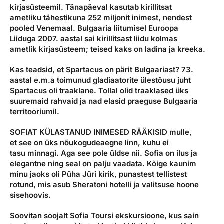
kirjasüsteemil. Tänapäeval kasutab kirillitsat
ametliku tähestikuna 252 miljonit inimest, nendest
pooled Venemaal. Bulgaaria liitumisel Euroopa
Liiduga 2007. aastal sai kirillitsast liidu kolmas
ametlik kirjasüsteem; teised kaks on ladina ja kreeka.
Kas teadsid, et Spartacus on pärit Bulgaariast? 73.
aastal e.m.a toimunud gladiaatorite ülestõusu juht
Spartacus oli traaklane. Tollal olid traaklased üks
suuremaid rahvaid ja nad elasid praeguse Bulgaaria
territooriumil.
SOFIAT KÜLASTANUD INIMESED RÄÄKISID
mulle,
et see on üks nõukogudeaegne linn, kuhu ei
tasu minnagi. Aga see pole üldse nii. Sofia on ilus ja
elegantne ning seal on palju vaadata. Kõige kaunim
minu jaoks oli Püha Jüri kirik, punastest tellistest
rotund, mis asub Sheratoni hotelli ja valitsuse hoone
sisehoovis.
Soovitan soojalt Sofia Toursi ekskursioone, kus sain