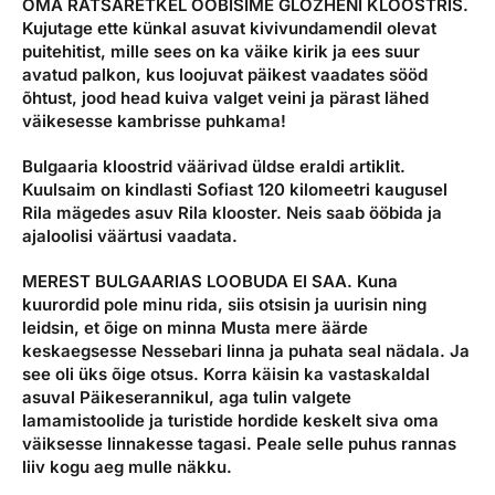
OMA RATSARETKEL ÖÖBISIME GLOZHENI KLOOSTRIS.
Kujutage ette künkal asuvat kivivundamendil olevat
puitehitist, mille sees on ka väike kirik ja ees suur
avatud palkon, kus loojuvat päikest vaadates sööd
õhtust, jood head kuiva valget veini ja pärast lähed
väikesesse kambrisse puhkama!
Bulgaaria kloostrid väärivad üldse eraldi artiklit.
Kuulsaim on kindlasti Sofiast 120 kilomeetri kaugusel
Rila mägedes asuv Rila klooster. Neis saab ööbida ja
ajaloolisi väärtusi vaadata.
MEREST BULGAARIAS LOOBUDA EI SAA
. Kuna
kuurordid pole minu rida, siis otsisin ja uurisin ning
leidsin, et õige on minna Musta mere äärde
keskaegsesse Nessebari linna ja puhata seal nädala. Ja
see oli üks õige otsus. Korra käisin ka vastaskaldal
asuval Päikeserannikul, aga tulin valgete
lamamistoolide ja turistide hordide keskelt siva oma
väiksesse linnakesse tagasi. Peale selle puhus rannas
liiv kogu aeg mulle näkku.