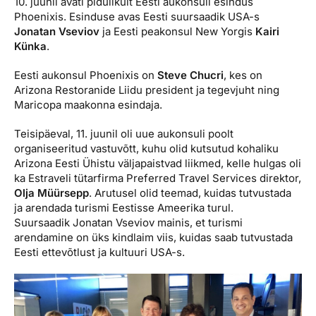
10. juunil avati pidulikult Eesti aukonsuli esindus
Reisitarvete e-pood
Meist
Kuldkaart
Phoenixis. Esinduse avas Eesti suursaadik USA-s
Ettevõttest, kontaktid, reisikonsultandi teenus, tule
Jonatan Vseviov
ja Eesti peakonsul New Yorgis
Kairi
Airalo eSIM
Platinum Club
tööle, uudised...
Künka
.
Reisija meelespea
Püsisoodustused
Eesti aukonsul Phoenixis on
Steve Chucri
, kes on
Ettevõttest
Arizona Restoranide Liidu president ja tegevjuht ning
Boonuspunktid
Maricopa maakonna esindaja.
Kontaktid
Reisikonsultandi teenus
Teisipäeval, 11. juunil oli uue aukonsuli poolt
organiseeritud vastuvõtt, kuhu olid kutsutud kohaliku
Tule tööle
Arizona Eesti Ühistu väljapaistvad liikmed, kelle hulgas oli
ka Estraveli tütarfirma Preferred Travel Services direktor,
Uudised
Olja Müürsepp
. Arutusel olid teemad, kuidas tutvustada
ja arendada turismi Eestisse Ameerika turul.
Suursaadik Jonatan Vseviov mainis, et turismi
arendamine on üks kindlaim viis, kuidas saab tutvustada
Eesti ettevõtlust ja kultuuri USA-s.