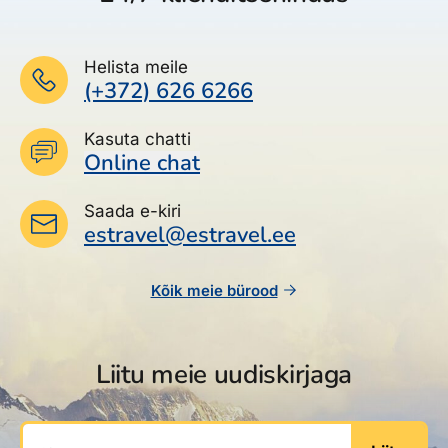
Helista meile
(+372) 626 6266
Kasuta chatti
Online chat
Saada e-kiri
estravel@estravel.ee
Kõik meie bürood
Liitu meie uudiskirjaga
Sinu e-post