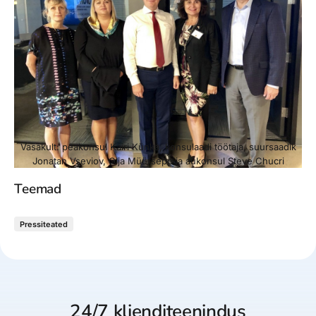
Vasakult: peakonsul Kairi Künka, konsulaadi töötaja, suursaadik
Jonatan Vseviov, Olja Müürsepp ja aukonsul Steve Chucri
Teemad
Pressiteated
24/7 klienditeenindus