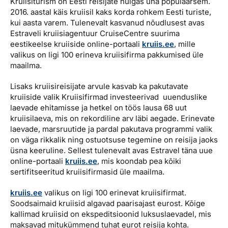
Kruiisiturism on Eesti reisijate hulgas üha populaarsem.
Reisitarvete e-pood
Meist
Kuldkaart
2016. aastal käis kruiisil kaks korda rohkem Eesti turiste,
Ettevõttest, kontaktid, reisikonsultandi teenus, tule
kui aasta varem. Tulenevalt kasvanud nõudlusest avas
Airalo eSIM
Platinum Club
tööle, uudised...
Estraveli kruiisiagentuur CruiseCentre suurima
eestikeelse kruiiside online-portaali
kruiis.ee
, mille
Reisija meelespea
Püsisoodustused
valikus on ligi 100 erineva kruiisifirma pakkumised üle
Ettevõttest
maailma.
Boonuspunktid
Kontaktid
Lisaks kruiisireisijate arvule kasvab ka pakutavate
Reisikonsultandi teenus
kruiiside valik Kruiisifirmad investeerivad uuenduslike
laevade ehitamisse ja hetkel on töös lausa 68 uut
Tule tööle
kruiisilaeva, mis on rekordiline arv läbi aegade. Erinevate
laevade, marsruutide ja pardal pakutava programmi valik
Uudised
on väga rikkalik ning ostuotsuse tegemine on reisija jaoks
üsna keeruline. Sellest tulenevalt avas Estravel täna uue
online-portaali
kruiis.ee
, mis koondab pea kõiki
sertifitseeritud kruiisifirmasid üle maailma.
kruiis.ee
valikus on ligi 100 erinevat kruiisifirmat.
Soodsaimaid kruiisid algavad paarisajast eurost. Kõige
kallimad kruiisid on ekspeditsioonid luksuslaevadel, mis
maksavad mitukümmend tuhat eurot reisija kohta.