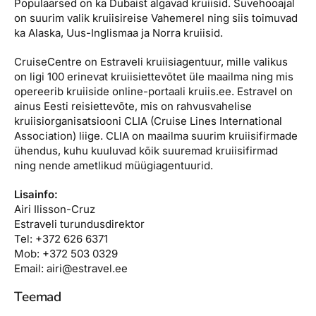
Populaarsed on ka Dubaist algavad kruiisid. Suvehooajal
on suurim valik kruiisireise Vahemerel ning siis toimuvad
ka Alaska, Uus-Inglismaa ja Norra kruiisid.
CruiseCentre on Estraveli kruiisiagentuur, mille valikus
on ligi 100 erinevat kruiisiettevõtet üle maailma ning mis
opereerib kruiiside online-portaali kruiis.ee. Estravel on
ainus Eesti reisiettevõte, mis on rahvusvahelise
kruiisiorganisatsiooni CLIA (Cruise Lines International
Association) liige. CLIA on maailma suurim kruiisifirmade
ühendus, kuhu kuuluvad kõik suuremad kruiisifirmad
ning nende ametlikud müügiagentuurid.
Lisainfo:
Airi Ilisson-Cruz
Estraveli turundusdirektor
Tel: +372 626 6371
Mob: +372 503 0329
Email: airi@estravel.ee
Teemad