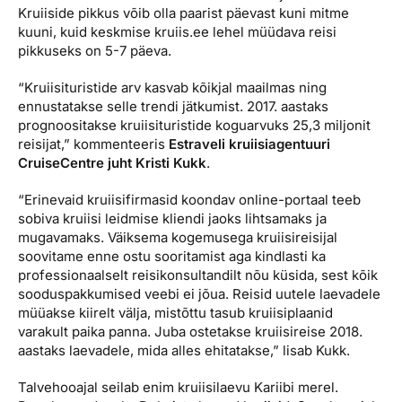
Kruiiside pikkus võib olla paarist päevast kuni mitme
kuuni, kuid keskmise kruiis.ee lehel müüdava reisi
pikkuseks on 5-7 päeva.
“Kruiisituristide arv kasvab kõikjal maailmas ning
ennustatakse selle trendi jätkumist. 2017. aastaks
prognoositakse kruiisituristide koguarvuks 25,3 miljonit
reisijat,” kommenteeris
Estraveli kruiisiagentuuri
CruiseCentre juht Kristi Kukk
.
“Erinevaid kruiisifirmasid koondav online-portaal teeb
sobiva kruiisi leidmise kliendi jaoks lihtsamaks ja
mugavamaks. Väiksema kogemusega kruiisireisijal
soovitame enne ostu sooritamist aga kindlasti ka
professionaalselt reisikonsultandilt nõu küsida, sest kõik
sooduspakkumised veebi ei jõua. Reisid uutele laevadele
müüakse kiirelt välja, mistõttu tasub kruiisiplaanid
varakult paika panna. Juba ostetakse kruiisireise 2018.
aastaks laevadele, mida alles ehitatakse,” lisab Kukk.
Talvehooajal seilab enim kruiisilaevu Kariibi merel.