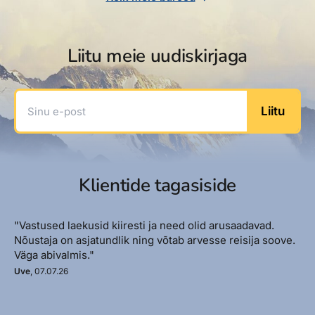
Liitu meie uudiskirjaga
Sinu e-post
Liitu
Klientide tagasiside
"Vastused laekusid kiiresti ja need olid arusaadavad.
Nõustaja on asjatundlik ning võtab arvesse reisija soove.
Väga abivalmis."
Uve
, 07.07.26