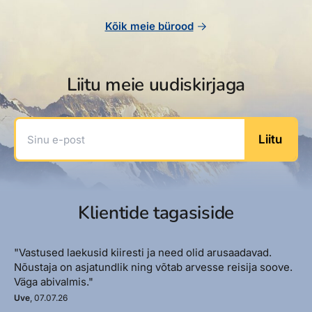
Kõik meie bürood
Liitu meie uudiskirjaga
Sinu e-post
Liitu
Klientide tagasiside
"Vastused laekusid kiiresti ja need olid arusaadavad.
Nõustaja on asjatundlik ning võtab arvesse reisija soove.
Väga abivalmis."
Uve
, 07.07.26