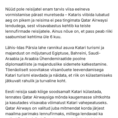
Nüüd pole reisijatel enam tarvis viisa eelneva
vormistamise pärast muretseda – Kataris viibida lubatud
aeg on pikem ja reisima ei pea tingimata Qatar Airwaysi
lendudega, sest viisavabastus kehtib ka teiste
lennufirmade reisijatele. Ainus nõue on, et pass peab riiki
saabumisel kehtima üle 6 kuu.
Lähis-Idas Pärsia lahe rannikul asuva Katari turismi ja
majandust on mõjutanud Egiptuse, Bahreini, Saudi-
Araabia ja Araabia Ühendemiraatide poolne
diplomaatiliste ja majanduslike sidemete katkestamine.
Tõenäoliselt soovitakse viisanõuete leevendamisega
Katari turismi elavdada ja näidata, et riik on külastamiseks
jätkuvalt rahulik ja turvaline koht.
Eesti reisija saab kõige soodsamalt Katari külastada,
lennates Qatar Airwaysiga mõnda kaugemasse sihtkohta
ja kasutades viisavaba võimalust Katari vahepeatuseks.
Qatar Airways on valitud juba mitmendat korda järjest
maailma parimaks lennufirmaks, millega lendavad ka