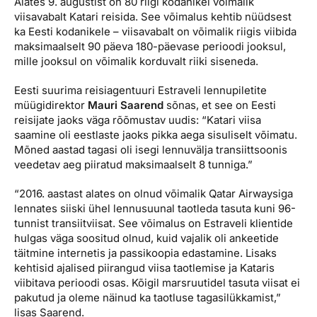
Alates 9. augustist on 80 riigi kodanikel võimalik
Reisitarvete e-pood
Meist
Kuldkaart
viisavabalt Katari reisida. See võimalus kehtib nüüdsest
Ettevõttest, kontaktid, reisikonsultandi teenus, tule
ka Eesti kodanikele – viisavabalt on võimalik riigis viibida
Airalo eSIM
Platinum Club
tööle, uudised...
maksimaalselt 90 päeva 180-päevase perioodi jooksul,
mille jooksul on võimalik korduvalt riiki siseneda.
Reisija meelespea
Püsisoodustused
Ettevõttest
Eesti suurima reisiagentuuri Estraveli lennupiletite
Boonuspunktid
müügidirektor
Mauri Saarend
sõnas, et see on Eesti
Kontaktid
reisijate jaoks väga rõõmustav uudis: “Katari viisa
Reisikonsultandi teenus
saamine oli eestlaste jaoks pikka aega sisuliselt võimatu.
Mõned aastad tagasi oli isegi lennuvälja transiittsoonis
Tule tööle
veedetav aeg piiratud maksimaalselt 8 tunniga.”
Uudised
“2016. aastast alates on olnud võimalik Qatar Airwaysiga
lennates siiski ühel lennusuunal taotleda tasuta kuni 96-
tunnist transiitviisat. See võimalus on Estraveli klientide
hulgas väga soositud olnud, kuid vajalik oli ankeetide
täitmine internetis ja passikoopia edastamine. Lisaks
kehtisid ajalised piirangud viisa taotlemise ja Kataris
viibitava perioodi osas. Kõigil marsruutidel tasuta viisat ei
pakutud ja oleme näinud ka taotluse tagasilükkamist,”
lisas Saarend.