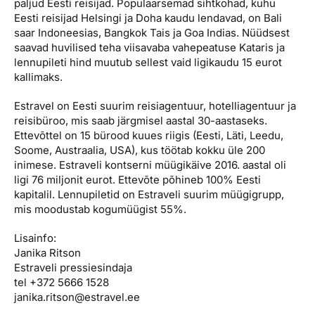
paljud Eesti reisijad. Populaarsemad sihtkohad, kuhu
Eesti reisijad Helsingi ja Doha kaudu lendavad, on Bali
saar Indoneesias, Bangkok Tais ja Goa Indias. Nüüdsest
saavad huvilised teha viisavaba vahepeatuse Kataris ja
lennupileti hind muutub sellest vaid ligikaudu 15 eurot
kallimaks.
Estravel on Eesti suurim reisiagentuur, hotelliagentuur ja
reisibüroo, mis saab järgmisel aastal 30-aastaseks.
Ettevõttel on 15 bürood kuues riigis (Eesti, Läti, Leedu,
Soome, Austraalia, USA), kus töötab kokku üle 200
inimese. Estraveli kontserni müügikäive 2016. aastal oli
ligi 76 miljonit eurot. Ettevõte põhineb 100% Eesti
kapitalil. Lennupiletid on Estraveli suurim müügigrupp,
mis moodustab kogumüügist 55%.
Lisainfo:
Janika Ritson
Estraveli pressiesindaja
tel +372 5666 1528
janika.ritson@estravel.ee