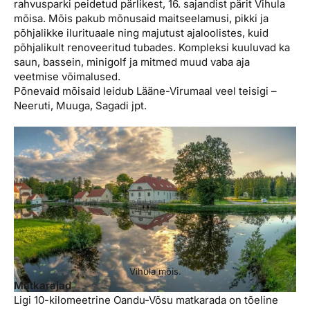
rahvusparki peidetud pärlikest, 16. sajandist pärit Vihula
mõisa. Mõis pakub mõnusaid maitseelamusi, pikki ja
põhjalikke ilurituaale ning majutust ajaloolistes, kuid
põhjalikult renoveeritud tubades. Kompleksi kuuluvad ka
saun, bassein, minigolf ja mitmed muud vaba aja
veetmise võimalused.
Põnevaid mõisaid leidub Lääne-Virumaal veel teisigi –
Neeruti, Muuga, Sagadi jpt.
Vihula mõis.
Matkarajad
Ligi 10-kilomeetrine Oandu-Võsu matkarada on tõeline