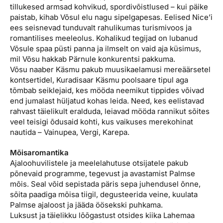
tillukesed armsad kohvikud, spordivõistlused – kui päike
paistab, kihab Võsul elu nagu sipelgapesas. Eelised Nice’i
ees seisnevad tunduvalt rahulikumas turismivoos ja
romantilises meeleolus. Kohalikud tegijad on lubanud
Võsule spaa püsti panna ja ilmselt on vaid aja küsimus,
mil Võsu hakkab Pärnule konkurentsi pakkuma.
Võsu naaber Käsmu pakub muusikaelamusi mereäärsetel
kontsertidel, Kuradisaar Käsmu poolsaare tipul aga
tõmbab seiklejaid, kes mööda neemikut tippides võivad
end jumalast hüljatud kohas leida. Need, kes eelistavad
rahvast täielikult eralduda, leiavad mööda rannikut sõites
veel teisigi õdusaid kohti, kus vaikuses merekohinat
nautida – Vainupea, Vergi, Karepa.
Mõisaromantika
Ajaloohuvilistele ja meelelahutuse otsijatele pakub
põnevaid programme, tegevust ja avastamist Palmse
mõis. Seal võid sepistada päris sepa juhendusel õnne,
sõita paadiga mõisa tiigil, degusteerida veine, kuulata
Palmse ajaloost ja jääda öösekski puhkama.
Luksust ja täielikku lõõgastust otsides kiika Lahemaa