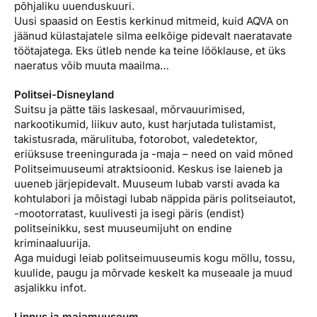
põhjaliku uuenduskuuri.
Uusi spaasid on Eestis kerkinud mitmeid, kuid AQVA on
jäänud külastajatele silma eelkõige pidevalt naeratavate
töötajatega. Eks ütleb nende ka teine lööklause, et üks
naeratus võib muuta maailma…
Politsei-Disneyland
Suitsu ja pätte täis laskesaal, mõrvauurimised,
narkootikumid, liikuv auto, kust harjutada tulistamist,
takistusrada, märulituba, fotorobot, valedetektor,
eriüksuse treeningurada ja -maja – need on vaid mõned
Politseimuuseumi atraktsioonid. Keskus ise laieneb ja
uueneb järjepidevalt. Muuseum lubab varsti avada ka
kohtulabori ja mõistagi lubab näppida päris politseiautot,
-mootorratast, kuulivesti ja isegi päris (endist)
politseinikku, sest muuseumijuht on endine
kriminaaluurija.
Aga muidugi leiab politseimuuseumis kogu möllu, tossu,
kuulide, paugu ja mõrvade keskelt ka museaale ja muud
asjalikku infot.
Linnus ja majamuuseum