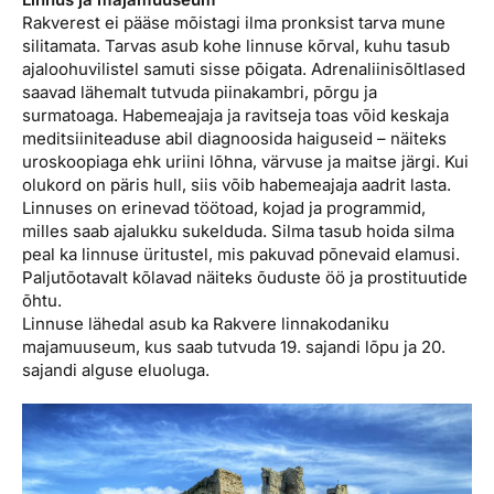
Rakverest ei pääse mõistagi ilma pronksist tarva mune
silitamata. Tarvas asub kohe linnuse kõrval, kuhu tasub
ajaloohuvilistel samuti sisse põigata. Adrenaliinisõltlased
saavad lähemalt tutvuda piinakambri, põrgu ja
surmatoaga. Habemeajaja ja ravitseja toas võid keskaja
meditsiiniteaduse abil diagnoosida haiguseid – näiteks
uroskoopiaga ehk uriini lõhna, värvuse ja maitse järgi. Kui
olukord on päris hull, siis võib habemeajaja aadrit lasta.
Linnuses on erinevad töötoad, kojad ja programmid,
milles saab ajalukku sukelduda. Silma tasub hoida silma
peal ka linnuse üritustel, mis pakuvad põnevaid elamusi.
Paljutõotavalt kõlavad näiteks õuduste öö ja prostituutide
õhtu.
Linnuse lähedal asub ka Rakvere linnakodaniku
majamuuseum, kus saab tutvuda 19. sajandi lõpu ja 20.
sajandi alguse eluoluga.