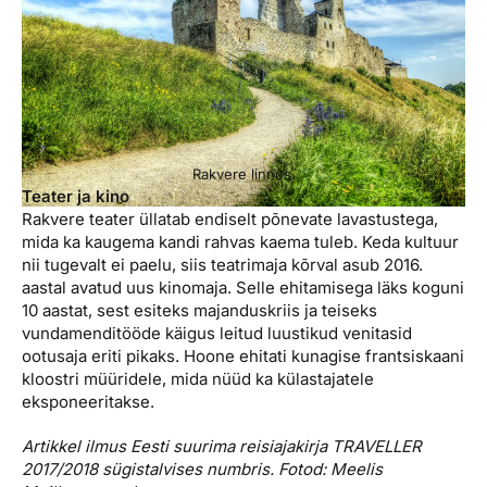
Rakvere linnus.
Teater ja kino
Rakvere teater üllatab endiselt põnevate lavastustega,
mida ka kaugema kandi rahvas kaema tuleb. Keda kultuur
nii tugevalt ei paelu, siis teatrimaja kõrval asub 2016.
aastal avatud uus kinomaja. Selle ehitamisega läks koguni
10 aastat, sest esiteks majanduskriis ja teiseks
vundamenditööde käigus leitud luustikud venitasid
ootusaja eriti pikaks. Hoone ehitati kunagise frantsiskaani
kloostri müüridele, mida nüüd ka külastajatele
eksponeeritakse.
Artikkel ilmus Eesti suurima reisiajakirja TRAVELLER
2017/2018 sügistalvises numbris. Fotod: Meelis