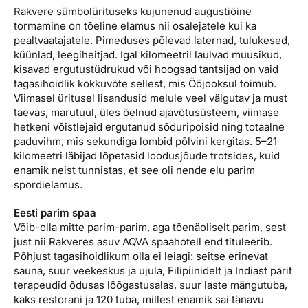
Rakvere sümbolürituseks kujunenud augustiöine
tormamine on tõeline elamus nii osalejatele kui ka
pealtvaatajatele. Pimeduses põlevad laternad, tulukesed,
küünlad, leegiheitjad. Igal kilomeetril laulvad muusikud,
kisavad ergutustüdrukud või hoogsad tantsijad on vaid
tagasihoidlik kokkuvõte sellest, mis Ööjooksul toimub.
Viimasel üritusel lisandusid melule veel välgutav ja must
taevas, marutuul, üles öelnud ajavõtusüsteem, viimase
hetkeni võistlejaid ergutanud sõduripoisid ning totaalne
paduvihm, mis sekundiga lombid põlvini kergitas. 5–21
kilomeetri läbijad lõpetasid loodusjõude trotsides, kuid
enamik neist tunnistas, et see oli nende elu parim
spordielamus.
Eesti parim spaa
Võib-olla mitte parim-parim, aga tõenäoliselt parim, sest
just nii Rakveres asuv AQVA spaahotell end tituleerib.
Põhjust tagasihoidlikum olla ei leiagi: seitse erinevat
sauna, suur veekeskus ja ujula, Filipiinidelt ja Indiast pärit
terapeudid õdusas lõõgastusalas, suur laste mängutuba,
kaks restorani ja 120 tuba, millest enamik sai tänavu