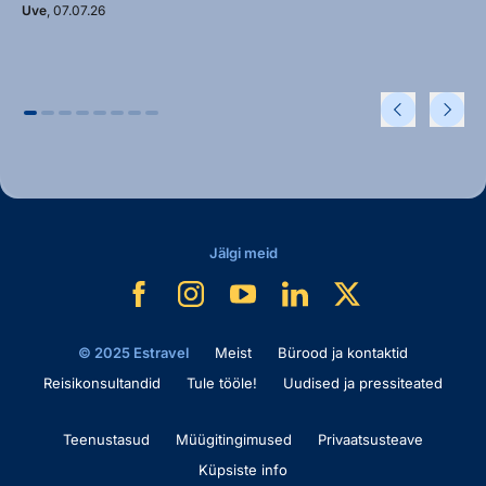
Uve
, 07.07.26
Jälgi meid
© 2025 Estravel
Meist
Bürood ja kontaktid
Reisikonsultandid
Tule tööle!
Uudised ja pressiteated
Teenustasud
Müügitingimused
Privaatsusteave
Küpsiste info