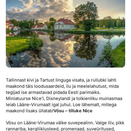
Reisitarvete e-pood
Meist
Kuldkaart
Ettevõttest, kontaktid, reisikonsultandi teenus, tule
Airalo eSIM
Platinum Club
tööle, uudised...
Reisija meelespea
Püsisoodustused
Ettevõttest
Boonuspunktid
Kontaktid
Reisikonsultandi teenus
Tule tööle
Uudised
Tallinnast kivi ja Tartust linguga visata, ja rullubki lahti
maakond täis loodusaardeid, ilu ja meelelahutust, mida
tegijad ise armastavad pidada Eesti parimaiks.
Miniatuurse Nice’i, Disneylandi ja tolkienliku muinasmaa
leiab Lääne-Virumaalt igal juhul. Loe lähemalt, millega
maakond lisaks üllatab!
Võsu – tilluke Nice
Võsu on Lääne-Virumaa väike suvepealinn. Valge liiv, pikk
rannariba, kergliiklusteed, promenaad, suveüritused,