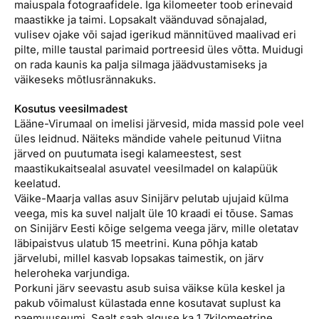
maiuspala fotograafidele. Iga kilomeeter toob erinevaid
maastikke ja taimi. Lopsakalt väänduvad sõnajalad,
vulisev ojake või sajad igerikud männitüved maalivad eri
pilte, mille taustal parimaid portreesid üles võtta. Muidugi
on rada kaunis ka palja silmaga jäädvustamiseks ja
väikeseks mõtlusrännakuks.
Kosutus veesilmadest
Lääne-Virumaal on imelisi järvesid, mida massid pole veel
üles leidnud. Näiteks mändide vahele peitunud Viitna
järved on puutumata isegi kalameestest, sest
maastikukaitsealal asuvatel veesilmadel on kalapüük
keelatud.
Väike-Maarja vallas asuv Sinijärv pelutab ujujaid külma
veega, mis ka suvel naljalt üle 10 kraadi ei tõuse. Samas
on Sinijärv Eesti kõige selgema veega järv, mille oletatav
läbipaistvus ulatub 15 meetrini. Kuna põhja katab
järvelubi, millel kasvab lopsakas taimestik, on järv
heleroheka varjundiga.
Porkuni järv seevastu asub suisa väikse küla keskel ja
pakub võimalust külastada enne kosutavat suplust ka
paemuuseumi. Sealt saab alguse ka 1,7kilomeetrine