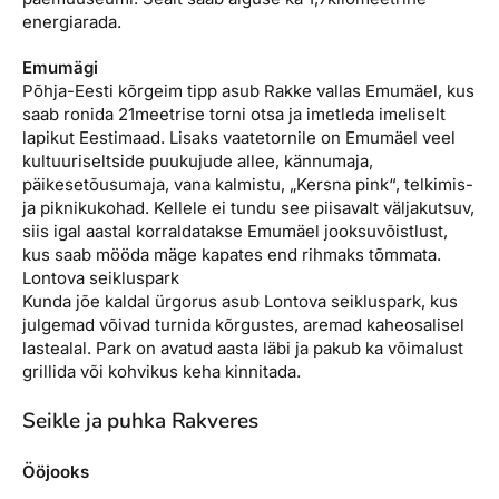
energiarada.
Emumägi
Põhja-Eesti kõrgeim tipp asub Rakke vallas Emumäel, kus
saab ronida 21meetrise torni otsa ja imetleda imeliselt
lapikut Eestimaad. Lisaks vaatetornile on Emumäel veel
kultuuriseltside puukujude allee, kännumaja,
päikesetõusumaja, vana kalmistu, „Kersna pink“, telkimis-
ja piknikukohad. Kellele ei tundu see piisavalt väljakutsuv,
siis igal aastal korraldatakse Emumäel jooksuvõistlust,
kus saab mööda mäge kapates end rihmaks tõmmata.
Lontova seikluspark
Kunda jõe kaldal ürgorus asub Lontova seikluspark, kus
julgemad võivad turnida kõrgustes, aremad kaheosalisel
lastealal. Park on avatud aasta läbi ja pakub ka võimalust
grillida või kohvikus keha kinnitada.
Seikle ja puhka Rakveres
Ööjooks