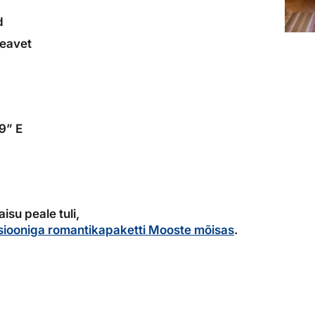
d
teavet
9” E
isu peale tuli,
siooniga romantikapaketti Mooste mõisas
.