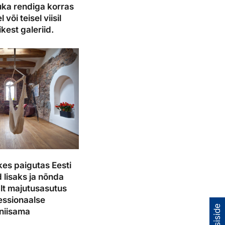
uka rendiga korras
või teisel viisil
kest galeriid.
kes paigutas Eesti
 lisaks ja nõnda
alt majutusasutus
essionaalse
 niisama