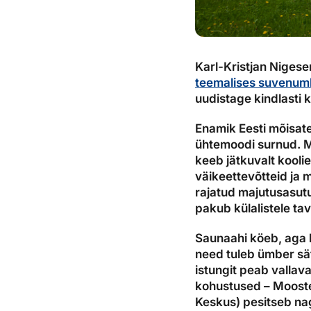
Karl-Kristjan Niges
teemalises suvenum
uudistage kindlasti k
Enamik Eesti mõisat
ühtemoodi surnud. Mo
keeb jätkuvalt kooli
väikeettevõtteid ja 
rajatud majutusasutusk
pakub külalistele t
Saunaahi köeb, aga 
need tuleb ümber sät
istungit peab vallav
kohustused – Mooste
Keskus) pesitseb nag