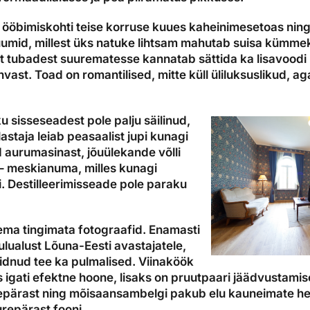
 ööbimiskohti teise korruse kuues kaheinimesetoas ning j
umid, millest üks natuke lihtsam mahutab suisa kümm
st tubadest suurematesse kannatab sättida ka lisavood
hvast. Toad on romantilised, mitte küll üliluksuslikud, a
u sisseseadest pole palju säilinud,
lastaja leiab peasaalist jupi kunagi
d aurumasinast, jõuülekande võlli
 – meskianuma, milles kunagi
i. Destilleerimisseade pole paraku
lema tingimata fotograafid. Enamasti
lualust Lõuna-Eesti avastajatele,
leidnud tee ka pulmalised. Viinaköök
igati efektne hoone, lisaks on pruutpaari jäädvustamise
epärast ning mõisaansambelgi pakub elu kauneimate h
repärast fooni.