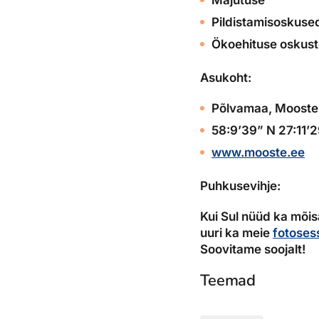
Majutuse
Pildistamisoskuse
Ökoehituse oskus
Asukoht:
Põlvamaa, Mooste
58:9’39” N 27:11’2
www.mooste.ee
Puhkusevihje:
Kui Sul nüüd ka mõisa
uuri ka meie
fotoses
Soovitame soojalt!
Teemad