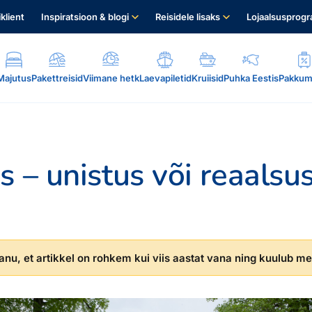
iklient
Inspiratsioon & blogi
Reisidele lisaks
Lojaalsusprog
Majutus
Pakettreisid
Viimane hetk
Laevapiletid
Kruiisid
Puhka Eestis
Pakkum
s – unistus või reaalsu
.
nu, et artikkel on rohkem kui viis aastat vana ning kuulub mei