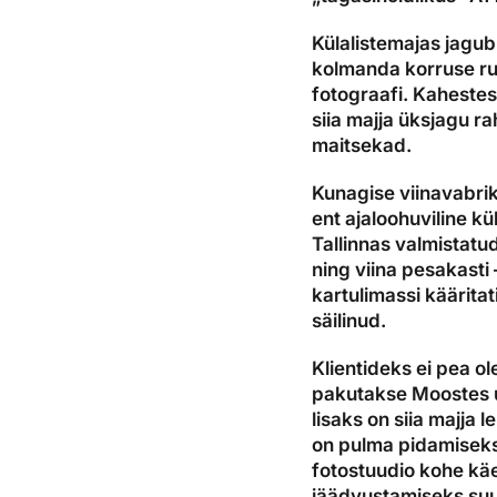
Külalistemajas jagub
kolmanda korruse ru
fotograafi. Kaheste
siia majja üksjagu ra
maitsekad.
Kunagise viinavabrik
ent ajaloohuviline kü
Tallinnas valmistatu
ning viina pesakasti
kartulimassi kääritat
säilinud.
Klientideks ei pea o
pakutakse Moostes u
lisaks on siia majja 
on pulma pidamiseks 
fotostuudio kohe kä
jäädvustamiseks suu