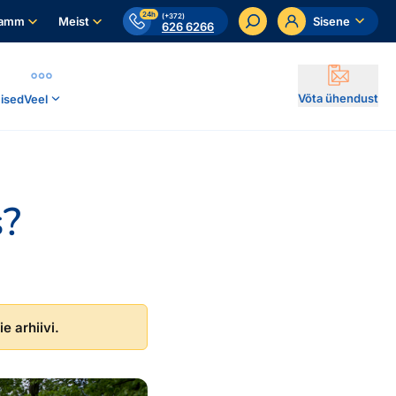
24h
(+372)
ramm
Meist
Sisene
626 6266
Võta ühendust
ised
Veel
s?
e arhiivi.