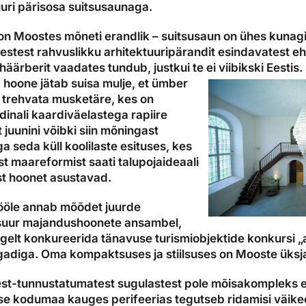
uuri pärisosa suitsusaunaga.
n Moostes mõneti erandlik – suitsusaun on ühes kunagi
estest rahvuslikku arhitektuuripärandit esindavatest ehi
äärberit vaadates tundub, justkui te ei viibikski Eestis.
a hoone jätab suisa mulje, et ümber
 trehvata musketäre, kes on
dinali kaardiväelastega rapiire
 juunini võibki siin mõningast
a seda küll koolilaste esituses, kes
 maareformist saati talupojaideaali
st hoonet asustavad.
jööle annab mõõdet juurde
 suur majandushoonete ansambel,
lgelt konkureerida tänavuse turismiobjektide konkursi 
agadiga. Oma kompaktsuses ja stiilsuses on Mooste üks
est-tunnustatumatest sugulastest pole mõisakompleks ei
se kodumaa kauges perifeerias tegutseb ridamisi väikee