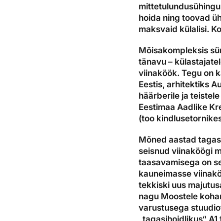
mittetulundusühingu
hoida ning toovad ühtl
maksvaid külalisi. Ko
Mõisakompleksis sünn
tänavu – külastajate
viinaköök. Tegu on
Eestis, arhitektiks A
häärberile ja teistel
Eestimaa Aadlike Kr
(too kindlusetornike
Mõned aastad tagasi 
seisnud viinaköögi m
taasavamisega on sel
kauneimasse viinaköö
tekkiski uus majutusa
nagu Moostele kohane
varustusega stuudiot 
„tagasihoidlikus“ A1