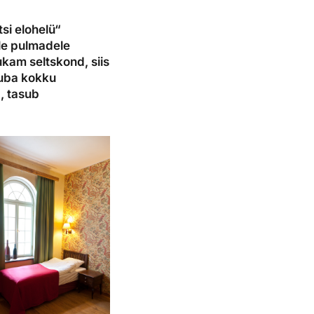
si elohelü“
ele pulmadele
kam seltskond, siis
tuba kokku
, tasub