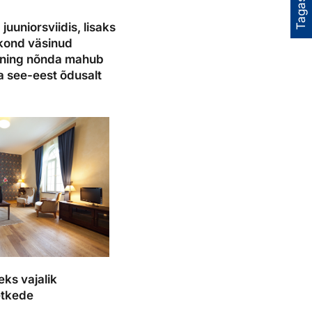
Tagasiside
uuniorsviidis, lisaks
ekond väsinud
i ning nõnda mahub
ga see-eest õdusalt
ks vajalik
etkede