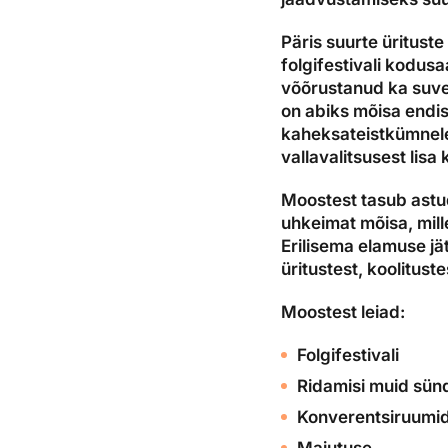
Päris suurte üritust
folgifestivali kodus
võõrustanud ka suve
on abiks mõisa endis
kaheksateistkümnele 
vallavalitsusest lisa 
Moostest tasub astud
uhkeimat mõisa, mill
Erilisema elamuse jät
üritustest, koolitust
Moostest leiad:
Folgifestivali
Ridamisi muid sünd
Konverentsiruumi