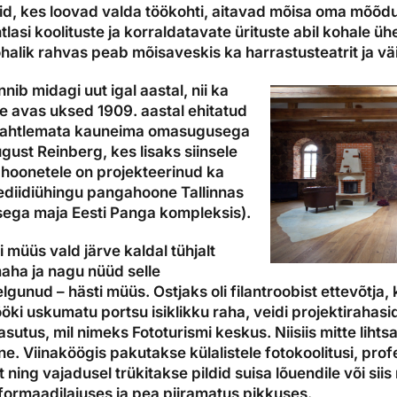
id, kes loovad valda töökohti, aitavad mõisa oma mõõd
asi koolituste ja korraldatavate ürituste abil kohale ühel 
halik rahvas peab mõisaveskis ka harrastusteatrit ja väi
ib midagi uut igal aastal, nii ka
le avas uksed 1909. aastal ehitatud
 kahtlemata kauneima omasugusega
ugust Reinberg, kes lisaks siinsele
e hoonetele on projekteerinud ka
ediidiühingu pangahoone Tallinnas
sega maja Eesti Panga kompleksis).
müüs vald järve kaldal tühjalt
aha ja nagu nüüd selle
gunud – hästi müüs. Ostjaks oli filantroobist ettevõtja, 
ki uskumatu portsu isiklikku raha, veidi projektirahasid
sutus, mil nimeks Fototurismi keskus. Niisiis mitte lihts
. Viinaköögis pakutakse külalistele fotokoolitusi, prof
ning vajadusel trükitakse pildid suisa lõuendile või siis
 formaadilaiuses ja pea piiramatus pikkuses.