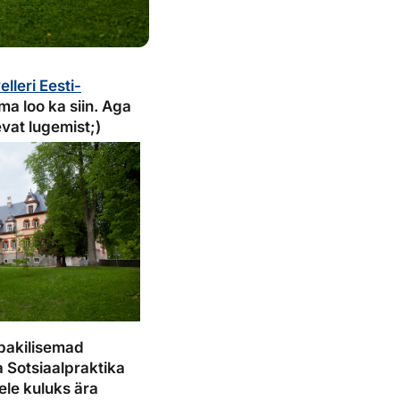
lleri Eesti-
a loo ka siin. Aga
evat lugemist;)
 pakilisemad
 Sotsiaalpraktika
ele kuluks ära