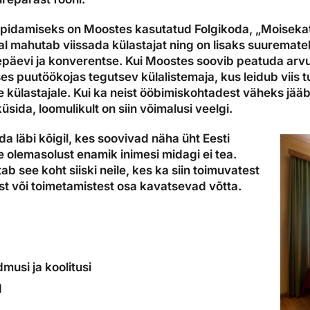
e pidamiseks on Moostes kasutatud Folgikoda, „Moisekat
aal mahutab viissada külastajat ning on lisaks suuremat
päevi ja konverentse. Kui Moostes soovib peatuda arvu
es puutöökojas tegutsev külalistemaja, kus leidub viis 
külastajale. Kui ka neist ööbimiskohtadest väheks jääb
küsida, loomulikult on siin võimalusi veelgi.
a läbi kõigil, kes soovivad näha üht Eesti
e olemasolust enamik inimesi midagi ei tea.
ab see koht siiski neile, kes ka siin toimuvatest
est või toimetamistest osa kavatsevad võtta.
musi ja koolitusi
d