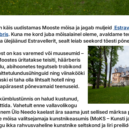
en käis uudistamas Mooste mõisa ja jagab muljeid
Estrave
bris
. Kuna me kord juba mõisalainel oleme, avaldame tem
a ülejäänud Estravellerit, sealt leiab seekord tõesti põn
est on kas varemed või muuseumid –
ostes üritatakse teisiti, häärberis
elu, abihoonetes tegutseb trobikond
mittetulundusühinguid ning viinakööki
i ei taha olla lihtsalt hotell ning
avapärasest põnevamaid teenuseid.
kümblustünnis on halud kustunud,
tida. Vahetult enne vallavolikogu
anem Ülo Needo kaelast ära saama just sellised märksa
 mõisa valitsejamaja kunstnikeasumis (MoKS – Kunsti ja
u ikka rahvusvaheline kunstnike seltskond ja Iiri preilid