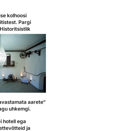
se kolhoosi
tistest. Pargi
Historitsistlik
„avastamata aarete“
jagu uhkemgi.
 hotell ega
ttevõtteid ja