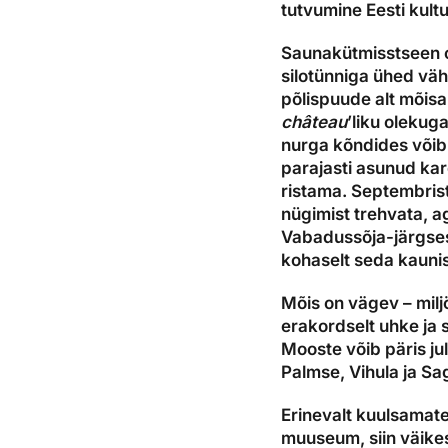
tutvumine Eesti kult
Saunakütmisstseen o
silotünniga ühed väh
põlispuude alt mõisah
château
’liku olekug
nurga kõndides võib
parajasti asunud kar
ristama. Septembrist
nügimist trehvata, ag
Vabadussõja-järgsest
kohaselt seda kauni
Mõis on vägev – mil
erakordselt uhke ja
Mooste võib päris ju
Palmse, Vihula ja S
Erinevalt kuulsamat
muuseum, siin väike