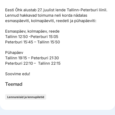
Reisitarvete e-pood
Meist
Kuldkaart
Eesti Õhk alustab 27. juulist lende Tallinn-Peterburi liinil.
Ettevõttest, kontaktid, reisikonsultandi teenus, tule
Airalo eSIM
Platinum Club
Lennud hakkavad toimuma neli korda nädalas
tööle, uudised...
esmaspäeviti, kolmapäeviti, reedeti ja pühapäeviti:
Reisija meelespea
Püsisoodustused
Ettevõttest
Esmaspäev, kolmapäev, reede
Boonuspunktid
Tallinn 12:50 -Peterburi 15:05
Kontaktid
Peterburi 15:45 – Tallinn 15:50
Reisikonsultandi teenus
Pühapäev
Tallinn 19:15 – Peterburi 21:30
Tule tööle
Peterburi 22:10 – Tallinn 22:15
Uudised
Soovime edu!
Teemad
Lennureisid ja lennupiletid