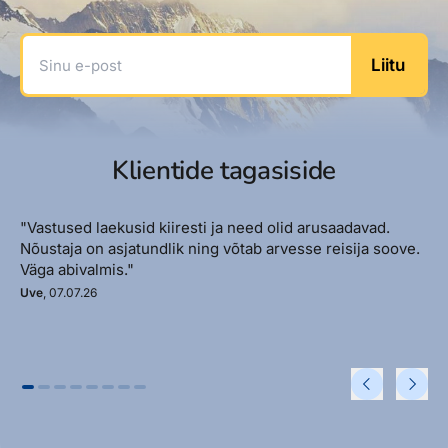
Sinu e-post
Liitu
Klientide tagasiside
"Vastused laekusid kiiresti ja need olid arusaadavad.
Nõustaja on asjatundlik ning võtab arvesse reisija soove.
Väga abivalmis."
Uve
, 07.07.26