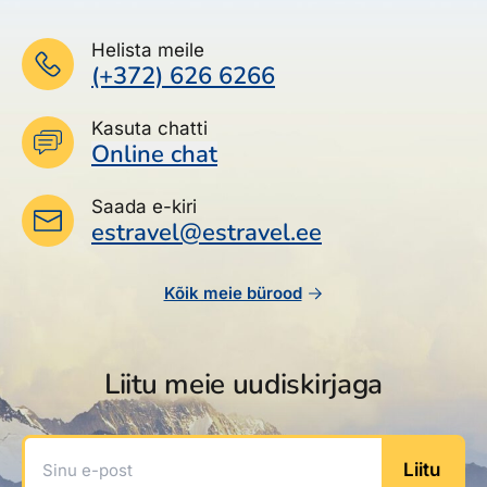
Helista meile
(+372) 626 6266
Kasuta chatti
Online chat
Saada e-kiri
estravel@estravel.ee
Kõik meie bürood
Liitu meie uudiskirjaga
Sinu e-post
Liitu