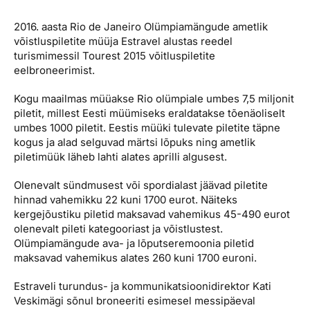
Reisitarvete e-pood
Meist
Kuldkaart
2016. aasta Rio de Janeiro Olümpiamängude ametlik
Ettevõttest, kontaktid, reisikonsultandi teenus, tule
Airalo eSIM
Platinum Club
võistluspiletite müüja Estravel alustas reedel
tööle, uudised...
turismimessil Tourest 2015 võitluspiletite
Reisija meelespea
Püsisoodustused
eelbroneerimist.
Ettevõttest
Boonuspunktid
Kogu maailmas müüakse Rio olümpiale umbes 7,5 miljonit
Kontaktid
piletit, millest Eesti müümiseks eraldatakse tõenäoliselt
umbes 1000 piletit. Eestis müüki tulevate piletite täpne
Reisikonsultandi teenus
kogus ja alad selguvad märtsi lõpuks ning ametlik
Tule tööle
piletimüük läheb lahti alates aprilli algusest.
Uudised
Olenevalt sündmusest või spordialast jäävad piletite
hinnad vahemikku 22 kuni 1700 eurot. Näiteks
kergejõustiku piletid maksavad vahemikus 45-490 eurot
olenevalt pileti kategooriast ja võistlustest.
Olümpiamängude ava- ja lõputseremoonia piletid
maksavad vahemikus alates 260 kuni 1700 euroni.
Estraveli turundus- ja kommunikatsioonidirektor Kati
Veskimägi sõnul broneeriti esimesel messipäeval