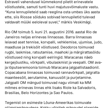
Estraveli vahendusel kümmekond piletit erinevatele
võistlustele, samuti tunti huvi majutusvõimaluste vastu.
“Kuna lennupileteid saab reeglina osta umbes üks aasta
ette, siis Riosse sõiduks sobivad lennupiletid tulevad
valdavalt müüki eeloleval suvel,” märkis Veskimägi.
Rio OM toimub 5. kuni 21. augustini 2016. aastal Rio de
Janeiros neljas erinevas linnaosas. Barra linnaosas
leiavad aset tennise, korvpalli, vehklemise, ujumise, judo,
maadluse ja trekisõit võistlused. Deodoros toimuvad
rugbi, laskmise, ratsutamise, maahoki ja märgirattasõidu
võistlused ning korvpalli eelringid. Maracanas näeb
kergejõustiku, võrkpalli, vibulaskmist ja veepalli. OM ava-
ja lõputseremoonia toimub Maracana jalgpallistaadionil.
Copacabana linnaosas toimuvad rannavõrkpall, jalgratta
maanteesõit, aerutamine, kanuusõit ja purjetamine.
Jalgpalli OM mängud toimuvad nagu viimati ka MM
mitmes erinevas linnas ehk lisaks Riole ka Salvadoris,
Brasilias, Belo Horizontes ja Sao Paulos.
Tegemist on esimeste Lõuna-Ameerikas toimuvate
olümpiamängudega. Kokku võistleb mängudel plaanide