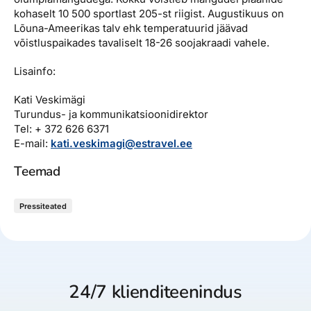
kohaselt 10 500 sportlast 205-st riigist. Augustikuus on
Lõuna-Ameerikas talv ehk temperatuurid jäävad
võistluspaikades tavaliselt 18-26 soojakraadi vahele.
Lisainfo:
Kati Veskimägi
Turundus- ja kommunikatsioonidirektor
Tel: + 372 626 6371
E-mail:
kati.veskimagi@estravel.ee
Teemad
Pressiteated
24/7 klienditeenindus