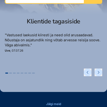
Klientide tagasiside
"Vastused laekusid kiiresti ja need olid arusaadavad.
Nõustaja on asjatundlik ning võtab arvesse reisija soove.
Väga abivalmis."
Uve
, 07.07.26
Jälgi meid