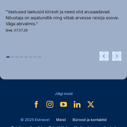
"Vastused laekusid kiiresti ja need olid arusaadavad.
Nõustaja on asjatundlik ning võtab arvesse reisija soove.
Väga abivalmis."
Uve
, 07.07.26
Jälgi meid
© 2025 Estravel
Meist
Bürood ja kontaktid