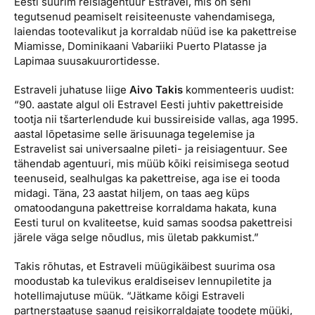
https://www.aripaev.ee/storyimage/EA/20180522/BOOK02/1
Eesti suurim reisiagentuur Estravel, mis on seni
Reisitarvete e-pood
Meist
Kuldkaart
tegutsenud peamiselt reisiteenuste vahendamisega,
Ettevõttest, kontaktid, reisikonsultandi teenus, tule
laiendas tootevalikut ja korraldab nüüd ise ka pakettreise
Airalo eSIM
Platinum Club
tööle, uudised...
Miamisse, Dominikaani Vabariiki Puerto Platasse ja
Lapimaa suusakuurortidesse.
Reisija meelespea
Püsisoodustused
Ettevõttest
Estraveli juhatuse liige
Aivo Takis
kommenteeris uudist:
Boonuspunktid
“90. aastate algul oli Estravel Eesti juhtiv pakettreiside
Kontaktid
tootja nii tšarterlendude kui bussireiside vallas, aga 1995.
Reisikonsultandi teenus
aastal lõpetasime selle ärisuunaga tegelemise ja
Estravelist sai universaalne pileti- ja reisiagentuur. See
Tule tööle
tähendab agentuuri, mis müüb kõiki reisimisega seotud
teenuseid, sealhulgas ka pakettreise, aga ise ei tooda
Uudised
midagi. Täna, 23 aastat hiljem, on taas aeg küps
omatoodanguna pakettreise korraldama hakata, kuna
Eesti turul on kvaliteetse, kuid samas soodsa pakettreisi
järele väga selge nõudlus, mis ületab pakkumist.”
Takis rõhutas, et Estraveli müügikäibest suurima osa
moodustab ka tulevikus eraldiseisev lennupiletite ja
hotellimajutuse müük. “Jätkame kõigi Estraveli
partnerstaatuse saanud reisikorraldajate toodete müüki,