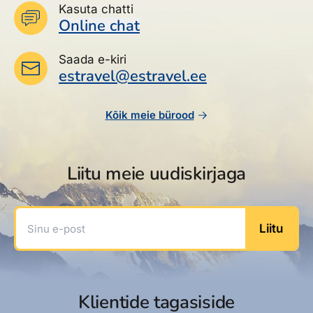
Kasuta chatti
Online chat
Saada e-kiri
estravel@estravel.ee
Kõik meie bürood
Liitu meie uudiskirjaga
Sinu e-post
Liitu
Klientide tagasiside