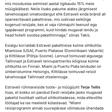
mis moodustas eelmisel aastal ligikaudu 15% meie
müügikäibest. Neile lisaks pakume alates järgmisest
talvehooajast omatoodangut ehk Estraveli enda brändi all
opereeritavaid pakettreise, mis sobivad eelkõige
kogenud reisijale, kes ei vaja rühmajuhi teenust ega
igapäevast programmi, kuid hindab mugavat lendu ja
head hotelli soodsa paketihinnaga,” sõnas Takis.
Esialgu korraldab Estravel pakettreise kolme sihtkohta:
Miamisse (USA), Puerto Platasse (Dominikaani Vabariik)
ja Kittilässe (Põhja-Soome). Lennud toimuvad algusega
Tallinnast ja Estraveli lennupartneriks kõigisse kolme
sihtkohta on Finnair. Miami ja Puerto Plata lendudel on
ümberistumine Helsingis, Kittilässe toimuvad reisid
talvehooajal Tallinnast otselennuga.
Estraveli rühmareiside toote- ja müügijuht
Terje Tellis
lisas, et kokku on pandud Eesti reisijate jaoks mugavad
paketid hoolikalt valitud sihtkohtadesse, mida ettevõtte
töötajad ka ise meeleldi külastavad. “Miami
reisiprogramm annab suurepärase võimaluse ühendada