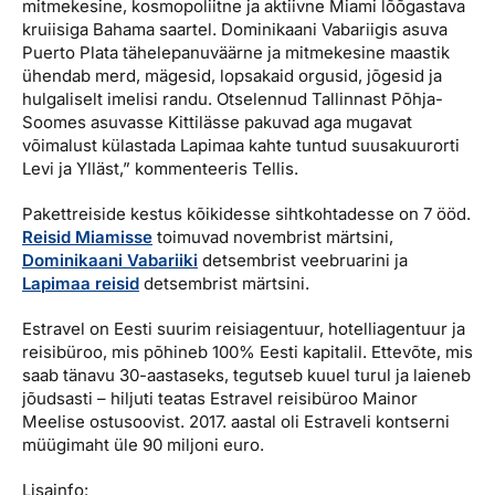
mitmekesine, kosmopoliitne ja aktiivne Miami lõõgastava
kruiisiga Bahama saartel. Dominikaani Vabariigis asuva
Puerto Plata tähelepanuväärne ja mitmekesine maastik
ühendab merd, mägesid, lopsakaid orgusid, jõgesid ja
hulgaliselt imelisi randu. Otselennud Tallinnast Põhja-
Soomes asuvasse Kittilässe pakuvad aga mugavat
võimalust külastada Lapimaa kahte tuntud suusakuurorti
Levi ja Ylläst,” kommenteeris Tellis.
Pakettreiside kestus kõikidesse sihtkohtadesse on 7 ööd.
Reisid Miamisse
toimuvad novembrist märtsini,
Dominikaani Vabariiki
detsembrist veebruarini ja
Lapimaa reisid
detsembrist märtsini.
Estravel on Eesti suurim reisiagentuur, hotelliagentuur ja
reisibüroo, mis põhineb 100% Eesti kapitalil. Ettevõte, mis
saab tänavu 30-aastaseks, tegutseb kuuel turul ja laieneb
jõudsasti – hiljuti teatas Estravel reisibüroo Mainor
Meelise ostusoovist. 2017. aastal oli Estraveli kontserni
müügimaht üle 90 miljoni euro.
Lisainfo: