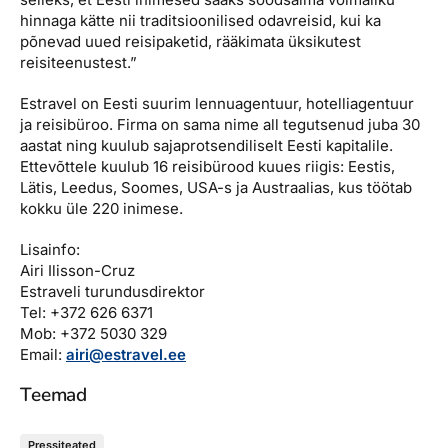
hinnaga kätte nii traditsioonilised odavreisid, kui ka
põnevad uued reisipaketid, rääkimata üksikutest
reisiteenustest.”
Estravel on Eesti suurim lennuagentuur, hotelliagentuur
ja reisibüroo. Firma on sama nime all tegutsenud juba 30
aastat ning kuulub sajaprotsendiliselt Eesti kapitalile.
Ettevõttele kuulub 16 reisibürood kuues riigis: Eestis,
Lätis, Leedus, Soomes, USA-s ja Austraalias, kus töötab
kokku üle 220 inimese.
Lisainfo:
Airi Ilisson-Cruz
Estraveli turundusdirektor
Tel: +372 626 6371
Mob: +372 5030 329
Email:
airi@estravel.ee
Teemad
Pressiteated