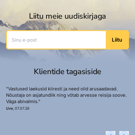
Liitu meie uudiskirjaga
Sinu e-post
Liitu
Klientide tagasiside
"Vastused laekusid kiiresti ja need olid arusaadavad.
Nõustaja on asjatundlik ning võtab arvesse reisija soove.
Väga abivalmis."
Uve
, 07.07.26