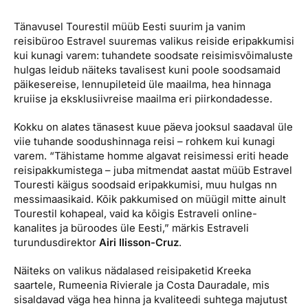
Reisitarvete e-pood
Meist
Kuldkaart
Tänavusel Tourestil müüb Eesti suurim ja vanim
Ettevõttest, kontaktid, reisikonsultandi teenus, tule
Airalo eSIM
Platinum Club
reisibüroo Estravel suuremas valikus reiside eripakkumisi
tööle, uudised...
kui kunagi varem: tuhandete soodsate reisimisvõimaluste
Reisija meelespea
Püsisoodustused
hulgas leidub näiteks tavalisest kuni poole soodsamaid
Ettevõttest
päikesereise, lennupileteid üle maailma, hea hinnaga
Boonuspunktid
kruiise ja eksklusiivreise maailma eri piirkondadesse.
Kontaktid
Kokku on alates tänasest kuue päeva jooksul saadaval üle
Reisikonsultandi teenus
viie tuhande soodushinnaga reisi – rohkem kui kunagi
Tule tööle
varem. “Tähistame homme algavat reisimessi eriti heade
reisipakkumistega – juba mitmendat aastat müüb Estravel
Uudised
Touresti käigus soodsaid eripakkumisi, muu hulgas nn
messimaasikaid. Kõik pakkumised on müügil mitte ainult
Tourestil kohapeal, vaid ka kõigis Estraveli online-
kanalites ja büroodes üle Eesti,” märkis Estraveli
turundusdirektor
Airi Ilisson-Cruz
.
Näiteks on valikus nädalased reisipaketid Kreeka
saartele, Rumeenia Rivierale ja Costa Dauradale, mis
sisaldavad väga hea hinna ja kvaliteedi suhtega majutust