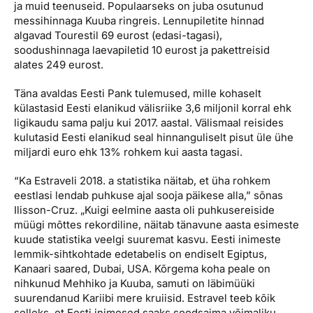
ja muid teenuseid. Populaarseks on juba osutunud
messihinnaga Kuuba ringreis. Lennupiletite hinnad
algavad Tourestil 69 eurost (edasi-tagasi),
soodushinnaga laevapiletid 10 eurost ja pakettreisid
alates 249 eurost.
Täna avaldas Eesti Pank tulemused, mille kohaselt
külastasid Eesti elanikud välisriike 3,6 miljonil korral ehk
ligikaudu sama palju kui 2017. aastal. Välismaal reisides
kulutasid Eesti elanikud seal hinnanguliselt pisut üle ühe
miljardi euro ehk 13% rohkem kui aasta tagasi.
“Ka Estraveli 2018. a statistika näitab, et üha rohkem
eestlasi lendab puhkuse ajal sooja päikese alla,” sõnas
Ilisson-Cruz. „Kuigi eelmine aasta oli puhkusereiside
müügi mõttes rekordiline, näitab tänavune aasta esimeste
kuude statistika veelgi suuremat kasvu. Eesti inimeste
lemmik-sihtkohtade edetabelis on endiselt Egiptus,
Kanaari saared, Dubai, USA. Kõrgema koha peale on
nihkunud Mehhiko ja Kuuba, samuti on läbimüüki
suurendanud Kariibi mere kruiisid. Estravel teeb kõik
selleks, et Eesti inimesed saaks soodsaima võimaliku