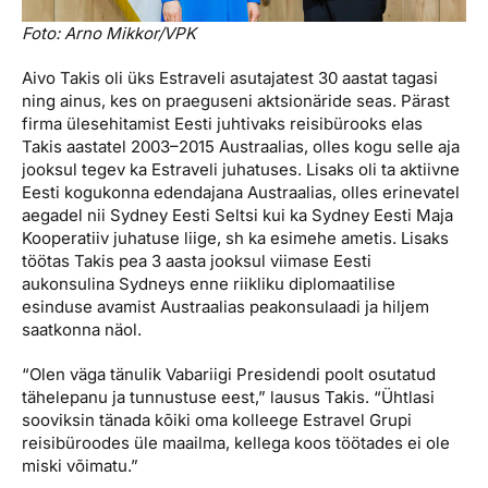
Foto: Arno Mikkor/VPK
Aivo Takis oli üks Estraveli asutajatest 30 aastat tagasi
ning ainus, kes on praeguseni aktsionäride seas. Pärast
firma ülesehitamist Eesti juhtivaks reisibürooks elas
Takis aastatel 2003–2015 Austraalias, olles kogu selle aja
jooksul tegev ka Estraveli juhatuses. Lisaks oli ta aktiivne
Eesti kogukonna edendajana Austraalias, olles erinevatel
aegadel nii Sydney Eesti Seltsi kui ka Sydney Eesti Maja
Kooperatiiv juhatuse liige, sh ka esimehe ametis. Lisaks
töötas Takis pea 3 aasta jooksul viimase Eesti
aukonsulina Sydneys enne riikliku diplomaatilise
esinduse avamist Austraalias peakonsulaadi ja hiljem
saatkonna näol.
“Olen väga tänulik Vabariigi Presidendi poolt osutatud
tähelepanu ja tunnustuse eest,” lausus Takis. “Ühtlasi
sooviksin tänada kõiki oma kolleege Estravel Grupi
reisibüroodes üle maailma, kellega koos töötades ei ole
miski võimatu.”