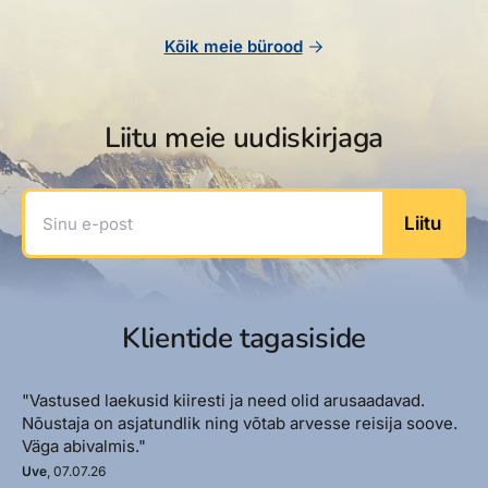
Kõik meie bürood
Liitu meie uudiskirjaga
Sinu e-post
Liitu
Klientide tagasiside
"Vastused laekusid kiiresti ja need olid arusaadavad.
Nõustaja on asjatundlik ning võtab arvesse reisija soove.
Väga abivalmis."
Uve
, 07.07.26