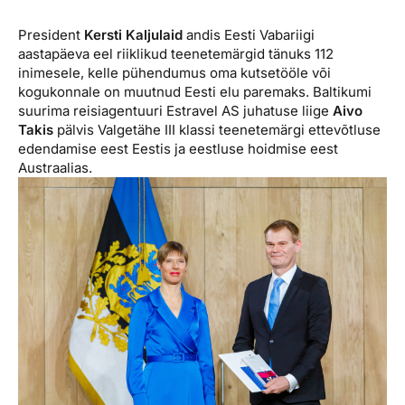
Reisitarvete e-pood
Meist
Kuldkaart
President
Kersti Kaljulaid
andis Eesti Vabariigi
Ettevõttest, kontaktid, reisikonsultandi teenus, tule
Airalo eSIM
Platinum Club
aastapäeva eel riiklikud teenetemärgid tänuks 112
tööle, uudised...
inimesele, kelle pühendumus oma kutsetööle või
Reisija meelespea
Püsisoodustused
kogukonnale on muutnud Eesti elu paremaks. Baltikumi
Ettevõttest
suurima reisiagentuuri Est­ravel AS juhatuse liige
Aivo
Boonuspunktid
Takis
pälvis Valgetähe III klassi teenetemärgi ettevõtluse
Kontaktid
edendamise eest Eestis ja eestluse hoidmise eest
Austraalias.
Reisikonsultandi teenus
Tule tööle
Uudised