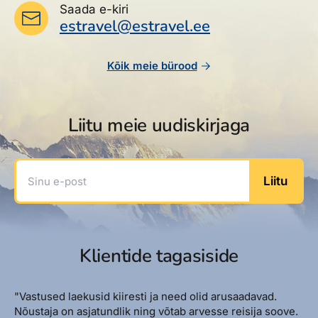
Saada e-kiri
estravel@estravel.ee
Kõik meie bürood
Liitu meie uudiskirjaga
Sinu e-post
Liitu
Klientide tagasiside
"Vastused laekusid kiiresti ja need olid arusaadavad.
Nõustaja on asjatundlik ning võtab arvesse reisija soove.