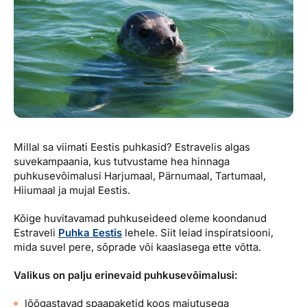
Ettevõttest, kontaktid, reisikonsultandi teenus, tule tööle, uu
Airalo eSIM
Platinum Club
Reisija meelespea
Püsisoodustused
Ettevõttest
Boonuspunktid
Kontaktid
Reisikonsultandi teenus
Tule tööle
Millal sa viimati Eestis puhkasid? Estravelis algas
Uudised
suvekampaania, kus tutvustame hea hinnaga
puhkusevõimalusi Harjumaal, Pärnumaal, Tartumaal,
Hiiumaal ja mujal Eestis.
Kõige huvitavamad puhkuseideed oleme koondanud
Estraveli
Puhka Eestis
lehele. Siit leiad inspiratsiooni,
mida suvel pere, sõprade või kaaslasega ette võtta.
Valikus on palju erinevaid puhkusevõimalusi:
lõõgastavad spaapaketid koos majutusega