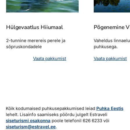
Hülgevaatlus Hiiumaal
Põgenemine V
2-tunnine merereis perele ja
Vaheldus linnaelu
sõpruskondadele
puhkusega.
Vaata pakkumist
Vaata pakkumist
Kõik kodumaised puhkusepakkumised leiad
Puhka Eestis
lehelt. Lisainfo saamiseks pöördu julgelt Estraveli
siseturismi osakonna
poole telefonil 626 6233 või
siseturism@estravel.ee
.