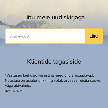
Liitu meie uudiskirjaga
Sinu e-post
Liitu
Klientide tagasiside
"Vastused laekusid kiiresti ja need olid arusaadavad.
Nõustaja on asjatundlik ning võtab arvesse reisija soove.
Väga abivalmis."
Uve
, 07.07.26