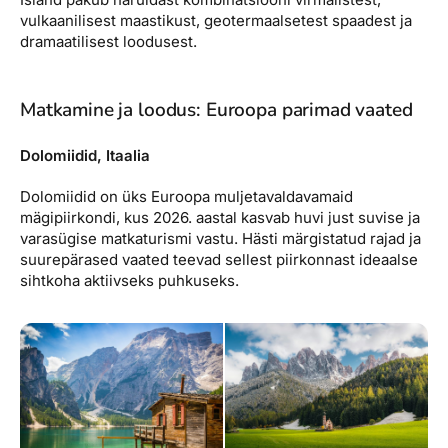
vulkaanilisest maastikust, geotermaalsetest spaadest ja
dramaatilisest loodusest.
Matkamine ja loodus: Euroopa parimad vaated
Dolomiidid, Itaalia
Dolomiidid on üks Euroopa muljetavaldavamaid
mägipiirkondi, kus 2026. aastal kasvab huvi just suvise ja
varasügise matkaturismi vastu. Hästi märgistatud rajad ja
suurepärased vaated teevad sellest piirkonnast ideaalse
sihtkoha aktiivseks puhkuseks.