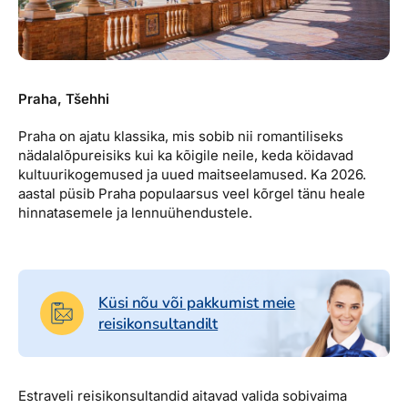
Praha, Tšehhi
Praha on ajatu klassika, mis sobib nii romantiliseks
nädalalõpureisiks kui ka kõigile neile, keda köidavad
kultuurikogemused ja uued maitseelamused. Ka 2026.
aastal püsib Praha populaarsus veel kõrgel tänu heale
hinnatasemele ja lennuühendustele.
Küsi nõu või pakkumist meie
reisikonsultandilt
Estraveli reisikonsultandid aitavad valida sobivaima