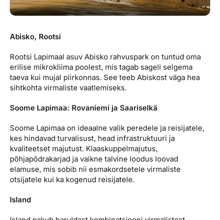
Abisko, Rootsi
Rootsi Lapimaal asuv Abisko rahvuspark on tuntud oma
erilise mikrokliima poolest, mis tagab sageli selgema
taeva kui mujal piirkonnas. See teeb Abiskost väga hea
sihtkohta virmaliste vaatlemiseks.
Soome Lapimaa: Rovaniemi ja Saariselkä
Soome Lapimaa on ideaalne valik peredele ja reisijatele,
kes hindavad turvalisust, head infrastruktuuri ja
kvaliteetset majutust. Klaaskuppelmajutus,
põhjapõdrakarjad ja vaikne talvine loodus loovad
elamuse, mis sobib nii esmakordsetele virmaliste
otsijatele kui ka kogenud reisijatele.
Island
Island pakub haruldast kombinatsiooni virmalistest,