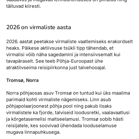
täituvad kiiresti.
2026 on virmaliste aasta
2026. aastat peetakse virmaliste vaatlemiseks erakordselt
heaks. Päikese aktiivsuse tsükli tipp tähendab, et
virmalisi võib näha sagedamini ja intensiivsemalt kui
tavapäraselt. See teeb Põhja-Euroopast ühe
atraktiivseima reisipiirkonna just talvehooajal.
Tromsø, Norra
Norra põhjaosas asuv Tromsø on tuntud kui üks maailma
parimaid kohti virmaliste nägemiseks. Linn asub
põhjapolaarjoonest põhja pool ning pakub lisaks
virmalistele ka fjorde, talviseid loodusretki, vaalavaatlusi
ja kõrgetasemelisi maitseelamusi. Tromsø sobib hästi
reisijatele, kes soovivad ühendada looduselamuse
mugava linnapuhkusega.