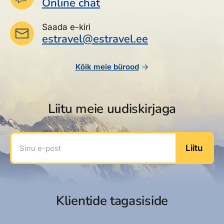
Online chat
Saada e-kiri
estravel@estravel.ee
Kõik meie bürood
Liitu meie uudiskirjaga
Sinu e-post
Liitu
Klientide tagasiside