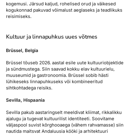
kogemusi. Järsud kaljud, rohelised orud ja väikesed
kogukonnad pakuvad võimalust aeglaseks ja teadlikuks
reisimiseks.
Kultuur ja linnapuhkus uues võtmes
Brüssel, Belgia
Brüssel tõuseb 2026. aastal esile uute kultuuriobjektide
ja sündmustega. Siin saavad kokku elav kultuurielu,
muuseumid ja gastronoomia. Brüssel sobib hästi
lühikeseks linnapuhkuseks või kombineeritud
sihtkohtadega reisiks.
Sevilla, Hispaania
Sevilla pakub aastaringselt meeldivat kliimat, rikkalikku
ajalugu ja tugevat kultuurilist identiteeti. Soovitame
väljaspool suvist kõrghooaega (vähem rahvamasse) siin
nautida maitsvat Andaluusia kööki ja arhitektuuri