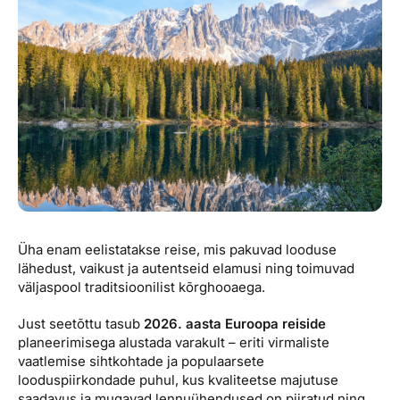
Reisitarvete e-pood
Meist
Kuldkaart
Ettevõttest, kontaktid, reisikonsultandi teenus, tule
Airalo eSIM
Platinum Club
tööle, uudised...
Reisija meelespea
Püsisoodustused
Ettevõttest
Boonuspunktid
Kontaktid
Reisikonsultandi teenus
Tule tööle
Uudised
Üha enam eelistatakse reise, mis pakuvad looduse
lähedust, vaikust ja autentseid elamusi ning toimuvad
väljaspool traditsioonilist kõrghooaega.
Just seetõttu tasub
2026. aasta Euroopa reiside
planeerimisega alustada varakult – eriti virmaliste
vaatlemise sihtkohtade ja populaarsete
looduspiirkondade puhul, kus kvaliteetse majutuse
saadavus ja mugavad lennuühendused on piiratud ning