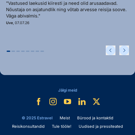
"Vastused laekusid kiiresti ja need olid arusaadavad.
Nõustaja on asjatundlik ning võtab arvesse reisija soove.
Väga abivalmis."
Uve
, 07.07.26
Jälgi meid
© 2025 Estravel
Meist
Bürood ja kontaktid
Reisikonsultandid
Tule tööle!
Uudised ja pressiteated