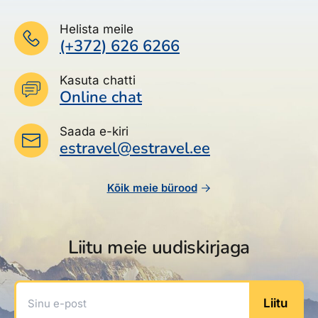
Helista meile
(+372) 626 6266
Kasuta chatti
Online chat
Saada e-kiri
estravel@estravel.ee
Kõik meie bürood
Liitu meie uudiskirjaga
Sinu e-post
Liitu