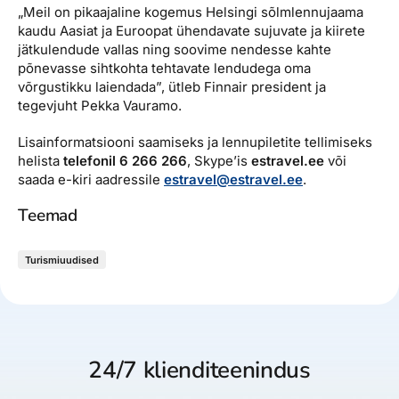
„Meil on pikaajaline kogemus Helsingi sõlmlennujaama
kaudu Aasiat ja Euroopat ühendavate sujuvate ja kiirete
jätkulendude vallas ning soovime nendesse kahte
põnevasse sihtkohta tehtavate lendudega oma
võrgustikku laiendada”, ütleb Finnair president ja
tegevjuht Pekka Vauramo.
Lisainformatsiooni saamiseks ja lennupiletite tellimiseks
helista
telefonil 6 266 266
, Skype’is
estravel.ee
või
saada e-kiri aadressile
estravel@estravel.ee
.
Teemad
Turismiuudised
24/7 klienditeenindus