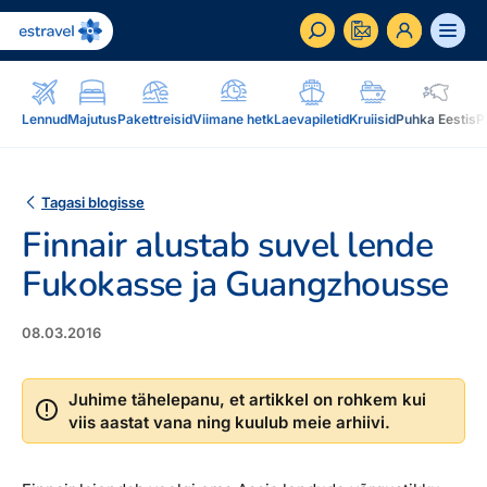
ET
RU
EN
Lennud
Majutus
Pakettreisid
Viimane hetk
Laevapiletid
Kruiisid
Puhka Eestis
P
Äriklient
Kuidas saada ärikliendiks, eelised, teenused...
Tagasi blogisse
Finnair alustab suvel lende
Inspiratsioon & blogi
Blogi, sihtkohad, podcastid, ajakiri, uudiskiri...
Fukokasse ja Guangzhousse
Reisidele lisaks
Blogi
08.03.2016
Järelmaks, Estraveli kinkekaart, Airalo eSim,
Sihtkohad
reisikaubad.ee...
Podcastid
Juhime tähelepanu, et artikkel on rohkem kui
viis aastat vana ning kuulub meie arhiivi.
Lojaalsusprogramm
Järelmaks
Uudiskiri
Boonuspunktid, Kuldkaart, Platinum kaart...
Estraveli kinkekaart
Reisiajakiri Traveller