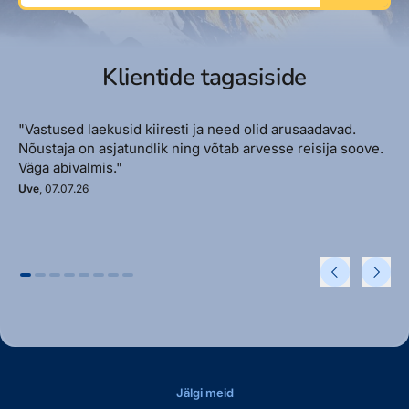
Klientide tagasiside
"Vastused laekusid kiiresti ja need olid arusaadavad.
Nõustaja on asjatundlik ning võtab arvesse reisija soove.
Väga abivalmis."
Uve
, 07.07.26
Jälgi meid