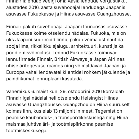
Finnair laiendab veelgi oma Aasia lendude võrgustikku,
Reisitarvete e-pood
Meist
Kuldkaart
alustades 2016. aasta suvehooajal lendudega Jaapanis
Ettevõttest, kontaktid, reisikonsultandi teenus, tule
asuvasse Fukuokasse ja Hiinas asuvasse Guangzhousse.
Airalo eSIM
Platinum Club
tööle, uudised...
Finnair pakub suvehooajal Jaapani lõunaosas asuvasse
Reisija meelespea
Püsisoodustused
Fukuokasse kolme otselendu nädalas. Fukuoka, mis on
Ettevõttest
üks Jaapani suurimaid linnu, pakub võimalust nautida
Boonuspunktid
sooja ilma, rikkalikku ajalugu, arhitektuuri, kunsti ja ka
Kontaktid
poodlemisvõimalusi. Lennud Fukuokasse toimuvad
Reisikonsultandi teenus
lennufirmade Finnair, British Airways ja Japan Airlines
ühise äritegevuse raames ning võimaldavad Jaapani ja
Tule tööle
Euroopa vahel lendavatel klientidel rohkem jätkulende ja
paindlikumat lennuplaani kasutada.
Uudised
Vahemikus 6. maist kuni 29. oktoobrini 2016 korraldab
Finnair igal nädalal neli otselendu Helsingist Hiinas
asuvasse Guangzhousse. Guangzhou on Hiina suuruselt
kolmas linn, kus elab 13 miljonit inimest. Tegemist on
peamise kaubandus- ja transpordikeskusega ning Hiina
maismaa juhtiva äri- ja tootmispiirkonna peamise
tootmiskeskusega.