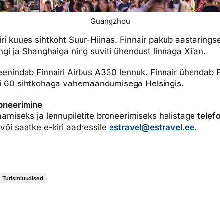
Guangzhou
i kuues sihtkoht Suur-Hiinas. Finnair pakub aastarings
i ja Shanghaiga ning suviti ühendust linnaga Xi’an.
eenindab Finnairi Airbus A330 lennuk. Finnair ühendab 
 60 sihtkohaga vahemaandumisega Helsingis.
broneerimine
aamiseks ja lennupiletite broneerimiseks helistage
telef
või saatke e-kiri aadressile
estravel@estravel.ee
.
Turismiuudised