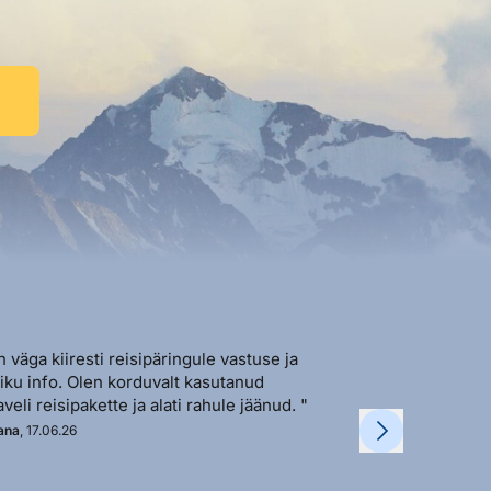
n väga kiiresti reisipäringule vastuse ja
"Sõbralik ja avat
liku info. Olen korduvalt kasutanud
vastutulek ja ki
aveli reisipakette ja alati rahule jäänud. "
soovi korral. "
ana
, 17.06.26
Kadi
, 11.06.26