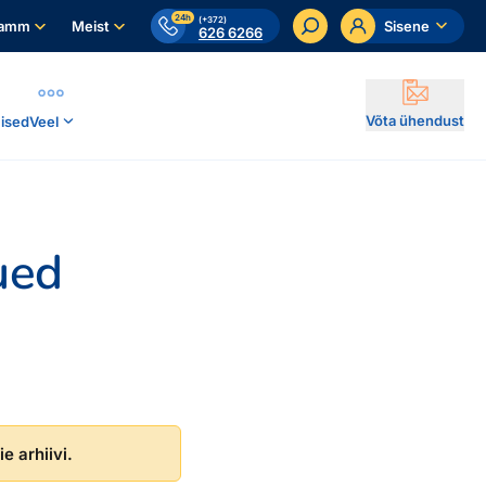
24h
(+372)
ramm
Meist
Sisene
626 6266
Võta ühendust
ised
Veel
ued
e arhiivi.