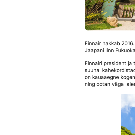
Finnair hakkab 2016
Jaapani linn Fukuoka
Finnairi president j
suunal kahekordistad
on kauaaegne kogemu
ning ootan väga laie