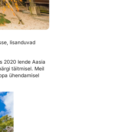
sse, lisanduvad
ks 2020 lende Aasia
rgi täitmisel. Meil
oopa ühendamisel