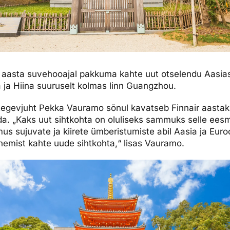
. aasta suvehooajal pakkuma kahte uut otselendu Aasia
 ja Hiina suuruselt kolmas linn Guangzhou.
a tegevjuht Pekka Vauramo sõnul kavatseb Finnair aasta
a. „Kaks uut sihtkohta on oluliseks sammuks selle eesmä
s sujuvate ja kiirete ümberistumiste abil Aasia ja Eur
nemist kahte uude sihtkohta,“ lisas Vauramo.