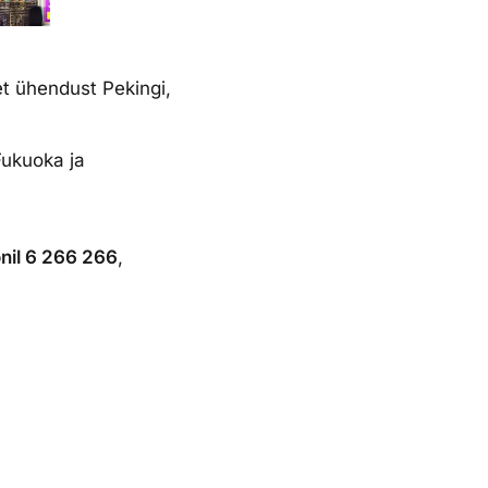
et ühendust Pekingi,
Fukuoka ja
onil 6 266 266
,