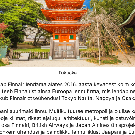
Fukuoka
ab Finnair lendama alates 2016. aasta kevadest kolm k
teeb Finnairist ainsa Euroopa lennufirma, mis lendab ne
kub Finnair otseühendusi Tokyo Narita, Nagoya ja Osak
ni suurimaid linnu. Multikultuurse metropoli ja olulise
a kliimat, rikast ajalugu, arhitektuuri, kunsti ja ostuvõ
sa Finnairi, British Airways ja Japan Airlines ühisproje
rohkem ühendusi ja paindlikku lennuliiklust Jaapani ja E