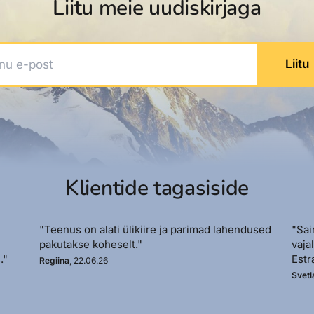
Liitu meie uudiskirjaga
 e-post
Liitu
Klientide tagasiside
"Teenus on alati ülikiire ja parimad lahendused
"Sai
pakutakse koheselt."
vaja
."
Estr
Regiina
, 22.06.26
Svetl