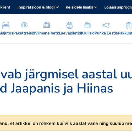
iklient
Inspiratsioon & blogi
Reisidele lisaks
Lojaalsusprog
Majutus
Pakettreisid
Viimane hetk
Laevapiletid
Kruiisid
Puhka Eestis
Pakkum
avab järgmisel aastal u
d Jaapanis ja Hiinas
.
nu, et artikkel on rohkem kui viis aastat vana ning kuulub mei