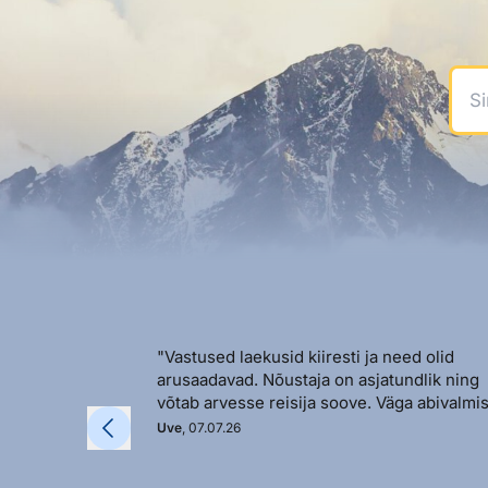
Sinu
"Vastused laekusid kiiresti ja need olid
arusaadavad. Nõustaja on asjatundlik ning
võtab arvesse reisija soove. Väga abivalmis
Uve
, 07.07.26