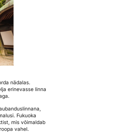
orda nädalas.
lja erinevasse linna
aga.
 kaubanduslinnana,
imalusi. Fukuoka
ktist, mis võimaldab
uroopa vahel.