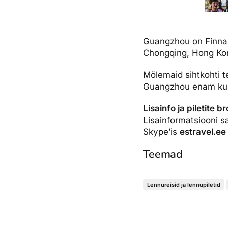
Guangzhou on Finnair
Chongqing, Hong Kong
Mõlemaid sihtkohti t
Guangzhou enam kui
Lisainfo ja piletite 
Lisainformatsiooni s
Skype’is
estravel.ee
Teemad
Lennureisid ja lennupiletid