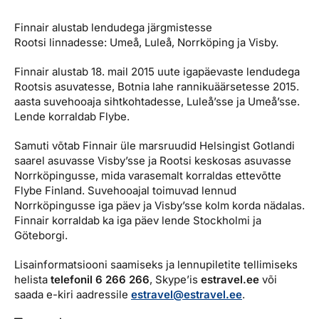
Reisitarvete e-pood
Meist
Kuldkaart
Finnair alustab lendudega järgmistesse
Ettevõttest, kontaktid, reisikonsultandi teenus, tule
Airalo eSIM
Platinum Club
Rootsi linnadesse: Umeå, Luleå, Norrköping ja Visby.
tööle, uudised...
Reisija meelespea
Püsisoodustused
Finnair alustab 18. mail 2015 uute igapäevaste lendudega
Ettevõttest
Rootsis asuvatesse, Botnia lahe rannikuäärsetesse 2015.
Boonuspunktid
aasta suvehooaja sihtkohtadesse, Luleå’sse ja Umeå’sse.
Kontaktid
Lende korraldab Flybe.
Reisikonsultandi teenus
Samuti võtab Finnair üle marsruudid Helsingist Gotlandi
saarel asuvasse Visby’sse ja Rootsi keskosas asuvasse
Tule tööle
Norrköpingusse, mida varasemalt korraldas ettevõtte
Uudised
Flybe Finland. Suvehooajal toimuvad lennud
Norrköpingusse iga päev ja Visby’sse kolm korda nädalas.
Finnair korraldab ka iga päev lende Stockholmi ja
Göteborgi.
Lisainformatsiooni saamiseks ja lennupiletite tellimiseks
helista
telefonil 6 266 266
, Skype’is
estravel.ee
või
saada e-kiri aadressile
estravel@estravel.ee
.