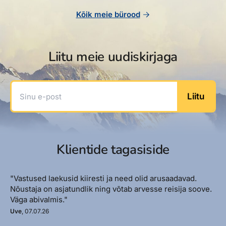
Kõik meie bürood
Liitu meie uudiskirjaga
Sinu e-post
Liitu
Klientide tagasiside
"Vastused laekusid kiiresti ja need olid arusaadavad.
Nõustaja on asjatundlik ning võtab arvesse reisija soove.
Väga abivalmis."
Uve
, 07.07.26