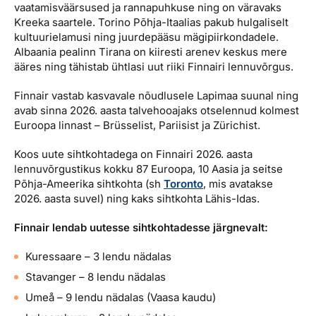
vaatamisväärsused ja rannapuhkuse ning on väravaks
Kreeka saartele. Torino Põhja-Itaalias pakub hulgaliselt
kultuurielamusi ning juurdepääsu mägipiirkondadele.
Albaania pealinn Tirana on kiiresti arenev keskus mere
ääres ning tähistab ühtlasi uut riiki Finnairi lennuvõrgus.
Finnair vastab kasvavale nõudlusele Lapimaa suunal ning
avab sinna 2026. aasta talvehooajaks otselennud kolmest
Euroopa linnast – Brüsselist, Pariisist ja Zürichist.
Koos uute sihtkohtadega on Finnairi 2026. aasta
lennuvõrgustikus kokku 87 Euroopa, 10 Aasia ja seitse
Põhja-Ameerika sihtkohta (sh
Toronto
, mis avatakse
2026. aasta suvel) ning kaks sihtkohta Lähis-Idas.
Finnair lendab uutesse sihtkohtadesse järgnevalt:
Kuressaare – 3 lendu nädalas
Stavanger – 8 lendu nädalas
Umeå – 9 lendu nädalas (Vaasa kaudu)