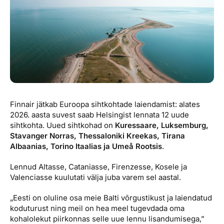
Reisitarvete e-pood
Meist
Kuldkaart
Ettevõttest, kontaktid, reisikonsultandi teenus, tule
Airalo eSIM
Platinum Club
tööle, uudised...
Reisija meelespea
Püsisoodustused
Ettevõttest
Boonuspunktid
Kontaktid
Reisikonsultandi teenus
Finnair jätkab Euroopa sihtkohtade laiendamist: alates
Tule tööle
2026. aasta suvest saab Helsingist lennata 12 uude
sihtkohta. Uued sihtkohad on
Kuressaare, Luksemburg,
Uudised
Stavanger Norras, Thessaloniki Kreekas, Tirana
Albaanias, Torino Itaalias ja Umeå Rootsis
.
Lennud Altasse, Cataniasse, Firenzesse, Kosele ja
Valenciasse kuulutati välja juba varem sel aastal.
„Eesti on oluline osa meie Balti võrgustikust ja laiendatud
koduturust ning meil on hea meel tugevdada oma
kohalolekut piirkonnas selle uue lennu lisandumisega,”