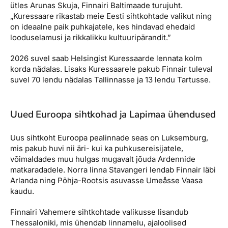
ütles Arunas Skuja, Finnairi Baltimaade turujuht.
„Kuressaare rikastab meie Eesti sihtkohtade valikut ning
on ideaalne paik puhkajatele, kes hindavad ehedaid
looduselamusi ja rikkalikku kultuuripärandit.”
2026 suvel saab Helsingist Kuressaarde lennata kolm
korda nädalas. Lisaks Kuressaarele pakub Finnair tuleval
suvel 70 lendu nädalas Tallinnasse ja 13 lendu Tartusse.
Uued Euroopa sihtkohad ja Lapimaa ühendused
Uus sihtkoht Euroopa pealinnade seas on Luksemburg,
mis pakub huvi nii äri- kui ka puhkusereisijatele,
võimaldades muu hulgas mugavalt jõuda Ardennide
matkaradadele. Norra linna Stavangeri lendab Finnair läbi
Arlanda ning Põhja-Rootsis asuvasse Umeåsse Vaasa
kaudu.
Finnairi Vahemere sihtkohtade valikusse lisandub
Thessaloniki, mis ühendab linnamelu, ajaloolised