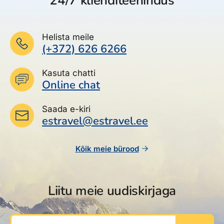
24/7 klienditeenindus
Helista meile
(+372) 626 6266
Kasuta chatti
Online chat
Saada e-kiri
estravel@estravel.ee
Kõik meie bürood
Liitu meie uudiskirjaga
Sinu e-post