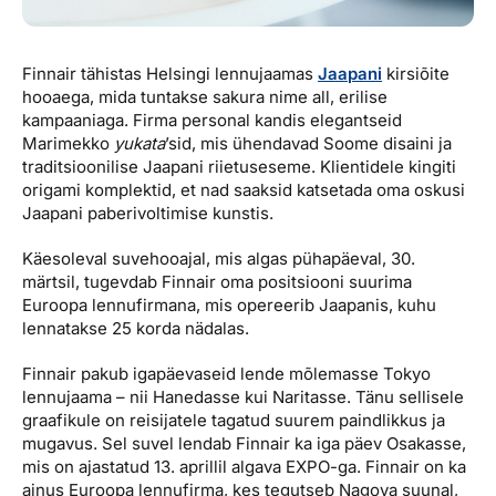
Finnair tähistas Helsingi lennujaamas
Jaapani
kirsiõite
hooaega, mida tuntakse sakura nime all, erilise
kampaaniaga. Firma personal kandis elegantseid
Marimekko
yukata
’sid, mis ühendavad Soome disaini ja
traditsioonilise Jaapani riietuseseme. Klientidele kingiti
origami komplektid, et nad saaksid katsetada oma oskusi
Jaapani paberivoltimise kunstis.
Käesoleval suvehooajal, mis algas pühapäeval, 30.
märtsil, tugevdab Finnair oma positsiooni suurima
Euroopa lennufirmana, mis opereerib Jaapanis, kuhu
lennatakse 25 korda nädalas.
Finnair pakub igapäevaseid lende mõlemasse Tokyo
lennujaama – nii Hanedasse kui Naritasse. Tänu sellisele
graafikule on reisijatele tagatud suurem paindlikkus ja
mugavus. Sel suvel lendab Finnair ka iga päev Osakasse,
mis on ajastatud 13. aprillil algava EXPO-ga. Finnair on ka
ainus Euroopa lennufirma, kes tegutseb Nagoya suunal,