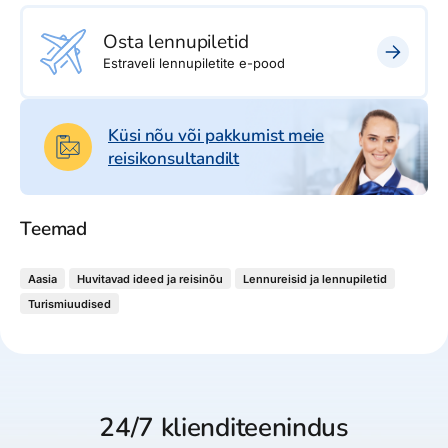
Osta lennupiletid
Estraveli lennupiletite e-pood
Küsi nõu või pakkumist meie
reisikonsultandilt
Teemad
Aasia
Huvitavad ideed ja reisinõu
Lennureisid ja lennupiletid
Turismiuudised
24/7 klienditeenindus