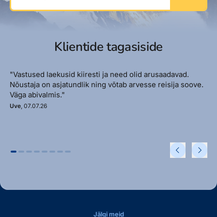
Klientide tagasiside
"Vastused laekusid kiiresti ja need olid arusaadavad.
Nõustaja on asjatundlik ning võtab arvesse reisija soove.
Väga abivalmis."
Uve
, 07.07.26
Jälgi meid