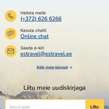
Helista meile
(+372) 626 6266
Kasuta chatti
Online chat
Saada e-kiri
estravel@estravel.ee
Kõik meie bürood
Liitu meie uudiskirjaga
Sinu e-post
Liitu