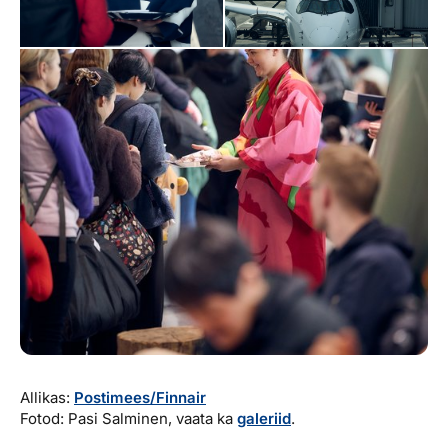
Allikas:
Postimees/Finnair
Fotod: Pasi Salminen, vaata ka
galeriid
.