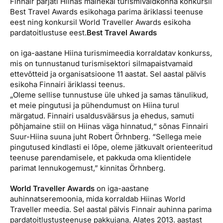
Finnair pärjati Hiinas mainekal turismivaldkonna konkursil
Reisitarvete e-pood
Meist
Kuldkaart
Best Travel Awards esikohaga parima äriklassi teenuse
Ettevõttest, kontaktid, reisikonsultandi teenus, tule
eest ning konkursil World Traveller Awards esikoha
Airalo eSIM
Platinum Club
tööle, uudised...
pardatoitlustuse eest.
Best Travel Awards
Reisija meelespea
Püsisoodustused
on iga-aastane Hiina turismimeedia korraldatav konkurss,
Ettevõttest
mis on tunnustanud turismisektori silmapaistvamaid
Boonuspunktid
ettevõtteid ja organisatsioone 11 aastat. Sel aastal pälvis
Kontaktid
esikoha Finnairi äriklassi teenus.
Reisikonsultandi teenus
„Oleme sellise tunnustuse üle uhked ja samas tänulikud,
et meie pingutusi ja pühendumust on Hiina turul
Tule tööle
märgatud. Finnairi usaldusväärsus ja ehedus, samuti
põhjamaine stiil on Hiinas väga hinnatud,“ sõnas Finnairi
Uudised
Suur-Hiina suuna juht Robert Örhnberg. “Sellega meie
pingutused kindlasti ei lõpe, oleme jätkuvalt orienteeritud
teenuse parendamisele, et pakkuda oma klientidele
parimat lennukogemust,” kinnitas Örhnberg.
World Traveller Awards
on iga-aastane
auhinnatseremoonia, mida korraldab Hiinas World
Traveller meedia. Sel aastal pälvis Finnair auhinna parima
pardatoitlustusteenuse pakkujana. Alates 2013. aastast