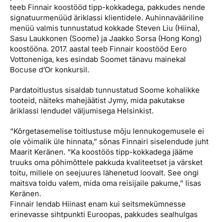
teeb Finnair koostööd tipp-kokkadega, pakkudes nende
signatuurmenüüd äriklassi klientidele. Auhinnavääriline
menüü valmis tunnustatud kokkade Steven Liu (Hiina),
Sasu Laukkonen (Soome) ja Jaakko Sorsa (Hong Kong)
koostööna. 2017. aastal teeb Finnair koostööd Eero
Vottoneniga, kes esindab Soomet tänavu mainekal
Bocuse d’Or konkursil.
Pardatoitlustus sisaldab tunnustatud Soome kohalikke
tooteid, näiteks mahejäätist Jymy, mida pakutakse
äriklassi lendudel väljumisega Helsinkist.
“Kõrgetasemelise toitlustuse mõju lennukogemusele ei
ole võimalik üle hinnata,” sõnas Finnairi siselendude juht
Maarit Keränen. “Ka koostöös tipp-kokkadega jääme
truuks oma põhimõttele pakkuda kvaliteetset ja värsket
toitu, millele on seejuures lähenetud loovalt. See ongi
maitsva toidu valem, mida oma reisijaile pakume,” lisas
Keränen.
Finnair lendab Hiinast enam kui seitsmekümnesse
erinevasse sihtpunkti Euroopas, pakkudes sealhulgas