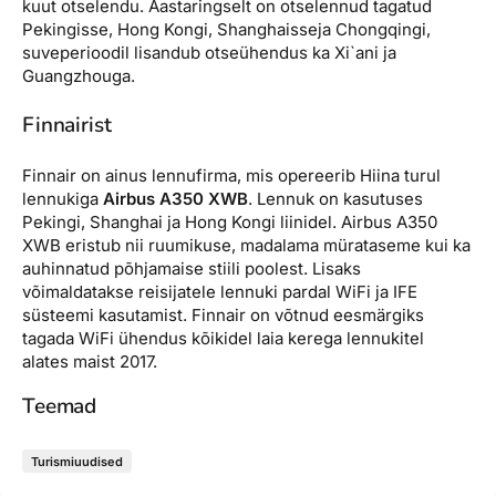
kuut otselendu. Aastaringselt on otselennud tagatud
Pekingisse, Hong Kongi, Shanghaisseja Chongqingi,
suveperioodil lisandub otseühendus ka Xi`ani ja
Guangzhouga.
Finnairist
Finnair on ainus lennufirma, mis opereerib Hiina turul
lennukiga
Airbus A350 XWB
. Lennuk on kasutuses
Pekingi, Shanghai ja Hong Kongi liinidel. Airbus A350
XWB eristub nii ruumikuse, madalama mürataseme kui ka
auhinnatud põhjamaise stiili poolest. Lisaks
võimaldatakse reisijatele lennuki pardal WiFi ja IFE
süsteemi kasutamist. Finnair on võtnud eesmärgiks
tagada WiFi ühendus kõikidel laia kerega lennukitel
alates maist 2017.
Teemad
Turismiuudised