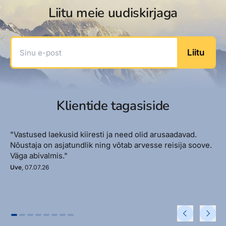
Liitu meie uudiskirjaga
Sinu e-post
Liitu
Klientide tagasiside
"Vastused laekusid kiiresti ja need olid arusaadavad.
Nõustaja on asjatundlik ning võtab arvesse reisija soove.
Väga abivalmis."
Uve
, 07.07.26